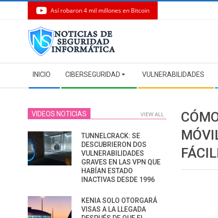
Así robaron 4 mil millones en Bitcoin
Skip
to
content
Secondary
INICIO
CIBERSEGURIDAD
VULNERABILIDADES
Navigation
Menu
CÓMO
VIDEOS NOTICIAS
VIEW ALL
MÓVI
TUNNELCRACK: SE
DESCUBRIERON DOS
FÁCI
VULNERABILIDADES
GRAVES EN LAS VPN QUE
HABÍAN ESTADO
INACTIVAS DESDE 1996
KENIA SOLO OTORGARÁ
VISAS A LA LLEGADA