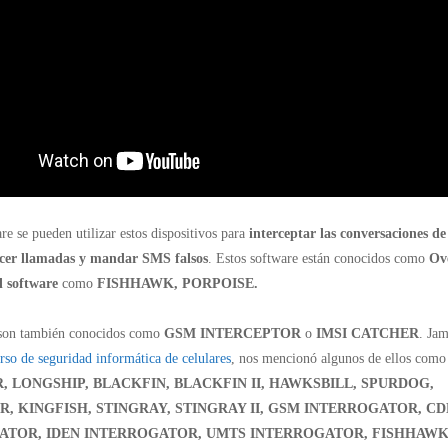
re se pueden utilizar estos dispositivos para
interceptar las conversaciones de 
acer llamadas y mandar SMS falsos
. Estos software están conocidos como
Ov
l software
como
FISHHAWK, PORPOISE.
 son también conocidos como
GSM INTERCEPTOR
o
IMSI CATCHER
. Ja
rso de seguridad informática de celulares
, nos mencionó algunos de ellos como
 LONGSHIP, BLACKFIN, BLACKFIN II, HAWKSBILL, SPURDOG,
R, KINGFISH, STINGRAY, STINGRAY II, GSM INTERROGATOR, C
ATOR, IDEN INTERROGATOR, UMTS INTERROGATOR, FISHHAWK