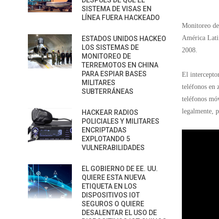
DESPUÉS DE QUE EL
SISTEMA DE VISAS EN
LÍNEA FUERA HACKEADO
Monitoreo de 
América Lati
ESTADOS UNIDOS HACKEO
LOS SISTEMAS DE
2008.
MONITOREO DE
TERREMOTOS EN CHINA
PARA ESPIAR BASES
El intercept
MILITARES
teléfonos en 
SUBTERRÁNEAS
teléfonos móv
legalmente, 
HACKEAR RADIOS
POLICIALES Y MILITARES
ENCRIPTADAS
EXPLOTANDO 5
VULNERABILIDADES
EL GOBIERNO DE EE. UU.
QUIERE ESTA NUEVA
ETIQUETA EN LOS
DISPOSITIVOS IOT
SEGUROS O QUIERE
DESALENTAR EL USO DE