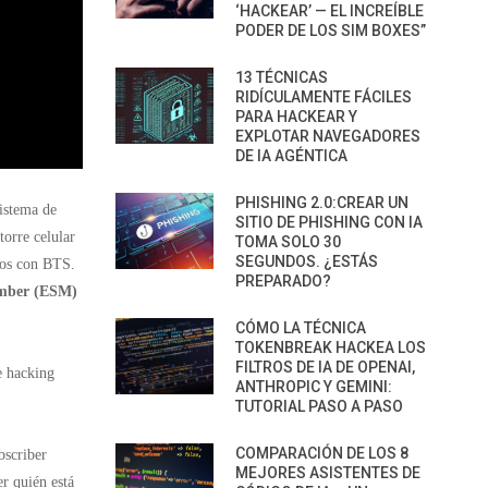
‘HACKEAR’ — EL INCREÍBLE
PODER DE LOS SIM BOXES”
13 TÉCNICAS
RIDÍCULAMENTE FÁCILES
PARA HACKEAR Y
EXPLOTAR NAVEGADORES
DE IA AGÉNTICA
PHISHING 2.0:CREAR UN
istema de
SITIO DE PHISHING CON IA
torre celular
TOMA SOLO 30
SEGUNDOS. ¿ESTÁS
ados con BTS.
PREPARADO?
umber (ESM)
CÓMO LA TÉCNICA
TOKENBREAK HACKEA LOS
FILTROS DE IA DE OPENAI,
e hacking
ANTHROPIC Y GEMINI:
TUTORIAL PASO A PASO
COMPARACIÓN DE LOS 8
bscriber
MEJORES ASISTENTES DE
r quién está