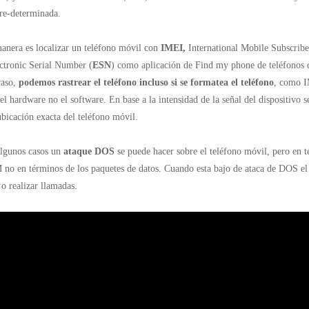
pre-determinada.
anera es localizar un teléfono móvil con
IMEI,
International Mobile Subscrib
ectronic Serial Number (
ESN
) como aplicación de Find my phone de teléfonos 
caso,
podemos rastrear el teléfono incluso si se formatea el teléfono
, como I
el hardware no el software. En base a la intensidad de la señal del dispositivo 
ubicación exacta del teléfono móvil.
lgunos casos un
ataque DOS
se puede hacer sobre el teléfono móvil, pero en 
no en términos de los paquetes de datos. Cuando esta bajo de ataca de DOS el
 o realizar llamadas.