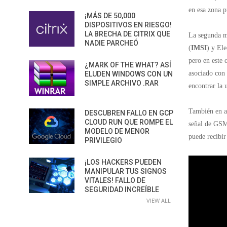
en esa zona 
¡MÁS DE 50,000
DISPOSITIVOS EN RIESGO!
LA BRECHA DE CITRIX QUE
La segunda m
NADIE PARCHEÓ
(
IMSI
) y El
pero en este 
¿MARK OF THE WHAT? ASÍ
asociado con 
ELUDEN WINDOWS CON UN
SIMPLE ARCHIVO .RAR
encontrar la 
También en a
DESCUBREN FALLO EN GCP
CLOUD RUN QUE ROMPE EL
señal de GSM 
MODELO DE MENOR
puede recibir
PRIVILEGIO
¡LOS HACKERS PUEDEN
MANIPULAR TUS SIGNOS
VITALES! FALLO DE
SEGURIDAD INCREÍBLE
VIEW ALL