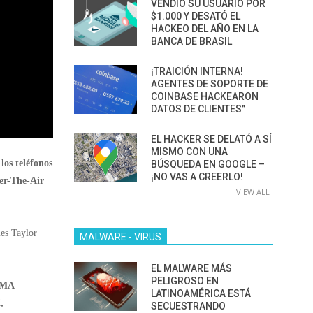
VENDIÓ SU USUARIO POR
$1.000 Y DESATÓ EL
HACKEO DEL AÑO EN LA
BANCA DE BRASIL
¡TRAICIÓN INTERNA!
AGENTES DE SOPORTE DE
COINBASE HACKEARON
DATOS DE CLIENTES”
EL HACKER SE DELATÓ A SÍ
MISMO CON UNA
los teléfonos
BÚSQUEDA EN GOOGLE –
¡NO VAS A CREERLO!
er-The-Air
VIEW ALL
mes Taylor
MALWARE - VIRUS
EL MALWARE MÁS
PELIGROSO EN
DMA
LATINOAMÉRICA ESTÁ
,
SECUESTRANDO