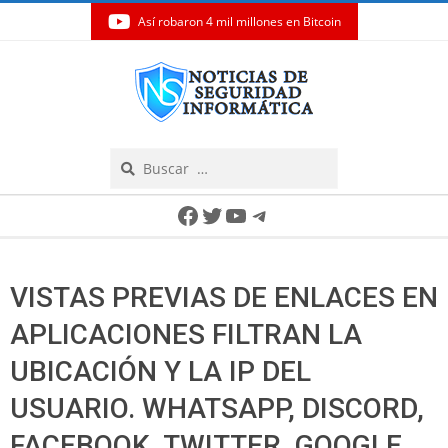
Así robaron 4 mil millones en Bitcoin
Skip
to
content
Search
Secondary
Facebook
Twitter
YouTube
Telegram
Navigation
Menu
VISTAS PREVIAS DE ENLACES EN
APLICACIONES FILTRAN LA
UBICACIÓN Y LA IP DEL
USUARIO. WHATSAPP, DISCORD,
FACEBOOK, TWITTER, GOOGLE,