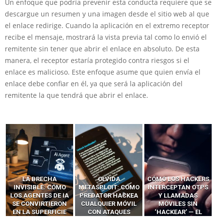
Un enfoque que podría prevenir esta conducta requiere que se
descargue un resumen y una imagen desde el sitio web al que
el enlace redirige. Cuando la aplicación en el extremo receptor
recibe el mensaje, mostrará la vista previa tal como lo envió el
remitente sin tener que abrir el enlace en absoluto. De esta
manera, el receptor estaría protegido contra riesgos si el
enlace es malicioso. Este enfoque asume que quien envía el
enlace debe confiar en él, ya que será la aplicación del
remitente la que tendrá que abrir el enlace.
LA BRECHA
OLVIDA
CÓMO LOS HACKERS
INVISIBLE: CÓMO
METASPLOIT: CÓMO
INTERCEPTAN OTPS
LOS AGENTES DE IA
PREDATOR HACKEA
Y LLAMADAS
SE CONVIRTIERON
CUALQUIER MÓVIL
MÓVILES SIN
EN LA SUPERFICIE
CON ATAQUES
‘HACKEAR’ — EL