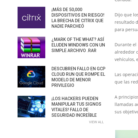
¡MÁS DE 50,000
Dijo que l
DISPOSITIVOS EN RIESGO!
LA BRECHA DE CITRIX QUE
resultado 
NADIE PARCHEÓ
para persua
¿MARK OF THE WHAT? ASÍ
Durante el 
ELUDEN WINDOWS CON UN
SIMPLE ARCHIVO .RAR
alrededor d
vehículos, 
DESCUBREN FALLO EN GCP
Las operac
CLOUD RUN QUE ROMPE EL
MODELO DE MENOR
que las red
PRIVILEGIO
A principio
¡LOS HACKERS PUEDEN
llamadas ac
MANIPULAR TUS SIGNOS
VITALES! FALLO DE
sus objetiv
SEGURIDAD INCREÍBLE
VIEW ALL