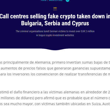
as principalmente de Alemania, primero invertían sumas bajas de 
os aumentos de precios falsos que generaron ganancias supuestam
para los inversores los convencieron de realizar transferencias de
estimó el daño financiero a las víctimas alemanas en alrededor de 
2 millones de dólares) pero afirmó que es probable que el número 
s sea mucho mayor, con víctimas también ubicadas en Suiza, Austr