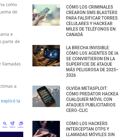
ana como
CÓMO LOS CRIMINALES
squema de
CREARON SMS BLASTERS
PARA FALSIFICAR TORRES
CELULARES Y HACKEAR
MILES DE TELÉFONOS EN
mania e
CANADÁ
o parte de
LA BRECHA INVISIBLE:
CÓMO LOS AGENTES DE IA
SE CONVIRTIERON EN LA
e llamadas
SUPERFICIE DE ATAQUE
MÁS PELIGROSA DE 2025–
2026
íctimas a
OLVIDA METASPLOIT:
CÓMO PREDATOR HACKEA
CUALQUIER MÓVIL CON
”
explic
ó
la
ATAQUES PUBLICITARIOS
CERO-CLIC
CÓMO LOS HACKERS
INTERCEPTAN OTPS Y
LLAMADAS MÓVILES SIN