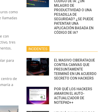
CÓDIGO DE IA: ¿UN
MILAGRO DE
PRODUCTIVIDAD O UNA
 euros como
PESADILLA DE
e llamadas
SEGURIDAD? ¿SE PUEDE
PATENTAR UNA
APLICACIÓN BASADA EN
CÓDIGO DE IA?
re con
tivo, tres
mentos.
INCIDENTES
lar para
EL MASIVO CIBERATAQUE
CONTRA CANVAS QUE
PRESUNTAMENTE
TERMINÓ EN UN ACUERDO
SECRETO CON HACKERS
 centro de
amaría a
POR QUÉ LOS HACKERS
AMARON EL AUTO-
ACTUALIZADOR DE
NOTEPAD++