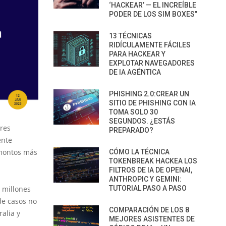
‘HACKEAR’ — EL INCREÍBLE
PODER DE LOS SIM BOXES”
13 TÉCNICAS
RIDÍCULAMENTE FÁCILES
PARA HACKEAR Y
EXPLOTAR NAVEGADORES
DE IA AGÉNTICA
PHISHING 2.0:CREAR UN
SITIO DE PHISHING CON IA
TOMA SOLO 30
SEGUNDOS. ¿ESTÁS
tres
PREPARADO?
ente
 montos más
CÓMO LA TÉCNICA
TOKENBREAK HACKEA LOS
FILTROS DE IA DE OPENAI,
ANTHROPIC Y GEMINI:
TUTORIAL PASO A PASO
2 millones
de casos no
COMPARACIÓN DE LOS 8
alia y
MEJORES ASISTENTES DE