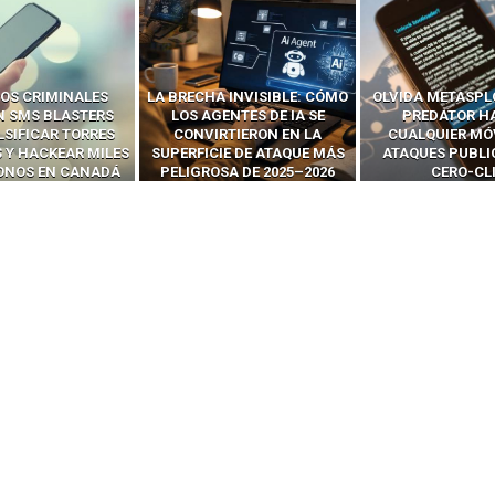
OS CRIMINALES
LA BRECHA INVISIBLE: CÓMO
OLVIDA METASPL
N SMS BLASTERS
LOS AGENTES DE IA SE
PREDATOR H
LSIFICAR TORRES
CONVIRTIERON EN LA
CUALQUIER MÓ
 Y HACKEAR MILES
SUPERFICIE DE ATAQUE MÁS
ATAQUES PUBLI
FONOS EN CANADÁ
PELIGROSA DE 2025–2026
CERO-CL