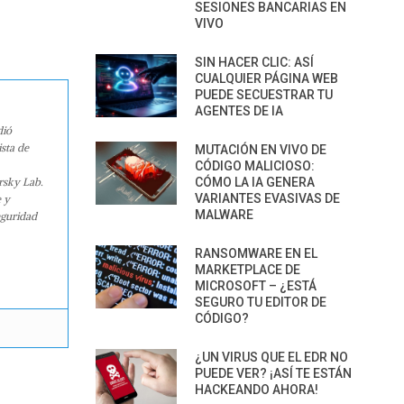
SESIONES BANCARIAS EN
VIVO
SIN HACER CLIC: ASÍ
CUALQUIER PÁGINA WEB
PUEDE SECUESTRAR TU
AGENTES DE IA
dió
sta de
MUTACIÓN EN VIVO DE
CÓDIGO MALICIOSO:
CÓMO LA IA GENERA
rsky Lab.
VARIANTES EVASIVAS DE
e y
MALWARE
eguridad
RANSOMWARE EN EL
MARKETPLACE DE
MICROSOFT – ¿ESTÁ
SEGURO TU EDITOR DE
CÓDIGO?
¿UN VIRUS QUE EL EDR NO
PUEDE VER? ¡ASÍ TE ESTÁN
HACKEANDO AHORA!