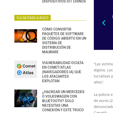
DISPOSITIVOS IOT CHINOS
VULNERABILIDADES
CÓMO CONVIRTIR
PAQUETES DE SOFTWARE
DE CÓDIGO ABIERTO EN UN
SISTEMA DE
DISTRIBUCIÓN DE
MALWARE
VULNERABILIDAD OCULTA
“Las víctim
EN COMET/ATLAS
dígitos. L
(NAVEGADORES IA) QUE
lucrativas 
LOS ATACANTES
EXPLOTAN
altos”.
¿HACKEAR UN MERCEDES
La policía 
O VOLKSWAGEN CON
de euros (
BLUETOOTH? SOLO
NECESITAS UNA
denunciado
CONEXIÓN Y ESTE TRUCO
Canadá.