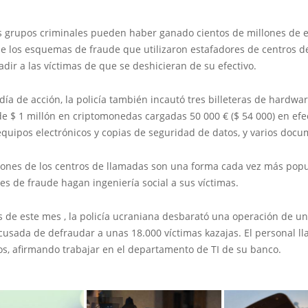
os grupos criminales pueden haber ganado cientos de millones de
de los esquemas de fraude que utilizaron estafadores de centros d
dir a las víctimas de que se deshicieran de su efectivo.
día de acción, la policía también incautó tres billeteras de hardwa
e $ 1 millón en criptomonedas cargadas 50 000 € ($ 54 000) en efec
equipos electrónicos y copias de seguridad de datos, y varios docu
iones de los centros de llamadas son una forma cada vez más popu
es de fraude hagan ingeniería social a sus víctimas.
s de este mes , la policía ucraniana desbarató una operación de un
usada de defraudar a unas 18.000 víctimas kazajas. El personal ll
os, afirmando trabajar en el departamento de TI de su banco.