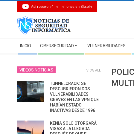
Así robaron 4 mil millones en Bitcoin
Skip
to
content
Secondary
INICIO
CIBERSEGURIDAD
VULNERABILIDADES
Navigation
Menu
POLI
VIDEOS NOTICIAS
VIEW ALL
MULT
TUNNELCRACK: SE
DESCUBRIERON DOS
VULNERABILIDADES
GRAVES EN LAS VPN QUE
HABÍAN ESTADO
INACTIVAS DESDE 1996
KENIA SOLO OTORGARÁ
VISAS A LA LLEGADA