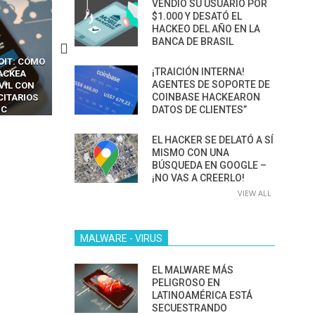
VENDIÓ SU USUARIO POR
$1.000 Y DESATÓ EL
HACKEO DEL AÑO EN LA
BANCA DE BRASIL
OIT: CÓMO
CÓMO LOS HACKERS
13 TÉCNICAS
¡TRAICIÓN INTERNA!
ACKEA
INTERCEPTAN OTPS Y
RIDÍCULAMENTE FÁCILE
AGENTES DE SOPORTE DE
VIL CON
LLAMADAS MÓVILES SIN
PARA HACKEAR Y EXPLO
COINBASE HACKEARON
CITARIOS
‘HACKEAR’ — EL INCREÍBLE
NAVEGADORES DE IA
DATOS DE CLIENTES”
IC
PODER DE LOS SIM BOXES”
AGÉNTICA
EL HACKER SE DELATÓ A SÍ
MISMO CON UNA
BÚSQUEDA EN GOOGLE –
¡NO VAS A CREERLO!
VIEW ALL
MALWARE - VIRUS
EL MALWARE MÁS
PELIGROSO EN
LATINOAMÉRICA ESTÁ
SECUESTRANDO