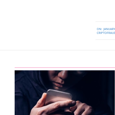
2023-
ON:
JANUARY
01-
CRIPTOFRAU
16