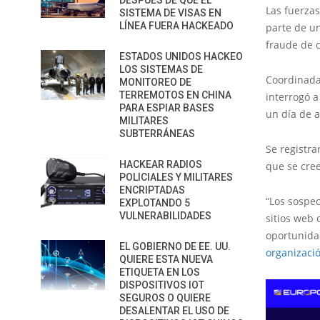
DESPUÉS DE QUE EL
Las fuerza
SISTEMA DE VISAS EN
LÍNEA FUERA HACKEADO
parte de u
fraude de c
ESTADOS UNIDOS HACKEO
LOS SISTEMAS DE
Coordinada 
MONITOREO DE
TERREMOTOS EN CHINA
interrogó 
PARA ESPIAR BASES
un día de a
MILITARES
SUBTERRÁNEAS
Se registra
HACKEAR RADIOS
que se cre
POLICIALES Y MILITARES
ENCRIPTADAS
“Los sospec
EXPLOTANDO 5
VULNERABILIDADES
sitios web
oportunida
EL GOBIERNO DE EE. UU.
organizació
QUIERE ESTA NUEVA
ETIQUETA EN LOS
DISPOSITIVOS IOT
SEGUROS O QUIERE
DESALENTAR EL USO DE