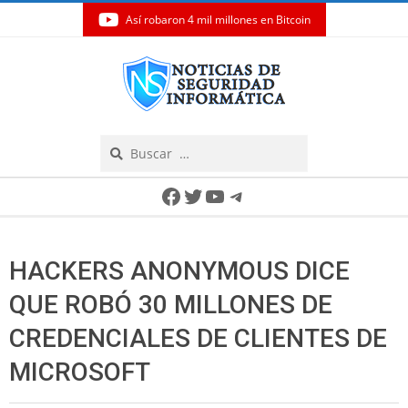
Así robaron 4 mil millones en Bitcoin
Skip
to
content
Search
Secondary
Facebook
Twitter
YouTube
Telegram
Navigation
Menu
HACKERS ANONYMOUS DICE
QUE ROBÓ 30 MILLONES DE
CREDENCIALES DE CLIENTES DE
MICROSOFT