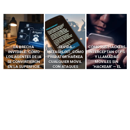
LA BRECHA
OLVIDA
CÓMO LOS HACKERS
INVISIBLE: CÓMO
METASPLOIT: CÓMO
INTERCEPTAN OTPS
LOS AGENTES DE IA
PREDATOR HACKEA
Y LLAMADAS
SE CONVIRTIERON
CUALQUIER MÓVIL
MÓVILES SIN
EN LA SUPERFICIE
CON ATAQUES
‘HACKEAR’ — EL
DE ATAQUE MÁS
PUBLICITARIOS
INCREÍBLE PODER DE
PELIGROSA DE
CERO-CLIC
LOS SIM BOXES”
2025–2026