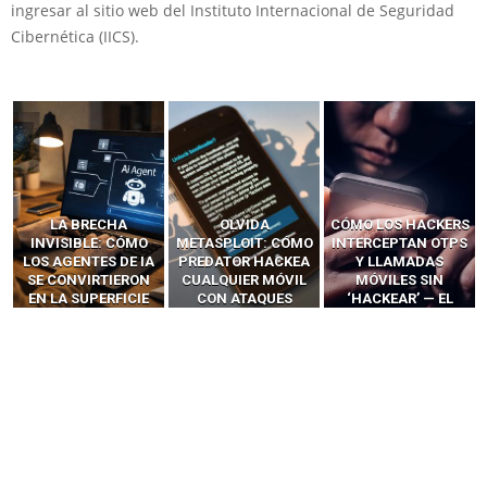
ingresar al sitio web del Instituto Internacional de Seguridad
Cibernética (IICS).
LA BRECHA
OLVIDA
CÓMO LOS HACKERS
INVISIBLE: CÓMO
METASPLOIT: CÓMO
INTERCEPTAN OTPS
LOS AGENTES DE IA
PREDATOR HACKEA
Y LLAMADAS
SE CONVIRTIERON
CUALQUIER MÓVIL
MÓVILES SIN
EN LA SUPERFICIE
CON ATAQUES
‘HACKEAR’ — EL
DE ATAQUE MÁS
PUBLICITARIOS
INCREÍBLE PODER DE
PELIGROSA DE
CERO-CLIC
LOS SIM BOXES”
2025–2026