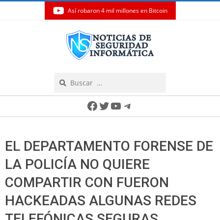
Así robaron 4 mil millones en Bitcoin
Skip
to
content
Search
Secondary
Facebook
Twitter
YouTube
Telegram
Navigation
Menu
EL DEPARTAMENTO FORENSE DE
LA POLICÍA NO QUIERE
COMPARTIR CON FUERON
HACKEADAS ALGUNAS REDES
TELEFÓNICAS SEGURAS