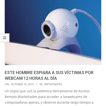
ESTE HOMBRE ESPIABA A SUS VÍCTIMAS POR
WEBCAM 12 HORAS AL DÍA
2015-
ON:
OCTOBER 10, 2015
IN:
IMPORTANTES
10-
Un espía que usó la polémica Herramienta de Acceso
10
Remoto Blackshades para acceder a laswebcams de
computadoras ajenas, y observó durante largo tiempo a