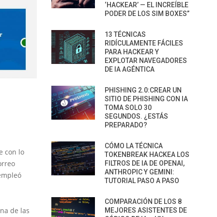
‘HACKEAR’ — EL INCREÍBLE
PODER DE LOS SIM BOXES”
13 TÉCNICAS
RIDÍCULAMENTE FÁCILES
PARA HACKEAR Y
EXPLOTAR NAVEGADORES
DE IA AGÉNTICA
PHISHING 2.0:CREAR UN
SITIO DE PHISHING CON IA
TOMA SOLO 30
SEGUNDOS. ¿ESTÁS
PREPARADO?
CÓMO LA TÉCNICA
e con lo
TOKENBREAK HACKEA LOS
orreo
FILTROS DE IA DE OPENAI,
ANTHROPIC Y GEMINI:
 empleó
TUTORIAL PASO A PASO
COMPARACIÓN DE LOS 8
na de las
MEJORES ASISTENTES DE