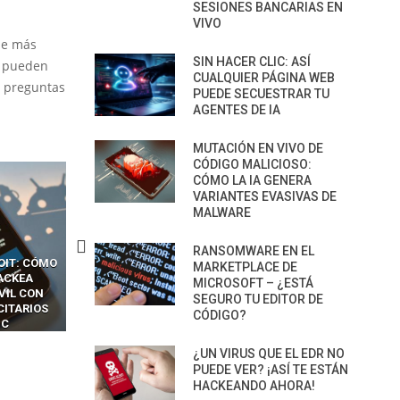
SESIONES BANCARIAS EN
VIVO
de más
SIN HACER CLIC: ASÍ
s pueden
CUALQUIER PÁGINA WEB
e preguntas
PUEDE SECUESTRAR TU
AGENTES DE IA
MUTACIÓN EN VIVO DE
CÓDIGO MALICIOSO:
CÓMO LA IA GENERA
VARIANTES EVASIVAS DE
MALWARE
RANSOMWARE EN EL
CKERS
13 TÉCNICAS
CÓMO LOS HACKERS
MARKETPLACE DE
OTPS Y
RIDÍCULAMENTE FÁCILES
MANIPULAN GITHUB
MICROSOFT – ¿ESTÁ
LES SIN
PARA HACKEAR Y EXPLOTAR
COPILOT DENTRO DE VS C
SEGURO TU EDITOR DE
INCREÍBLE
NAVEGADORES DE IA
CÓDIGO?
IM BOXES”
AGÉNTICA
¿UN VIRUS QUE EL EDR NO
PUEDE VER? ¡ASÍ TE ESTÁN
HACKEANDO AHORA!