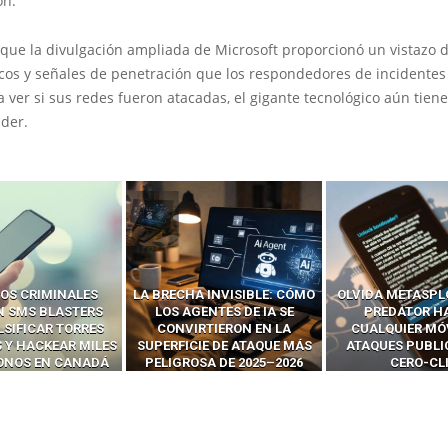
ón.
 que la divulgación ampliada de Microsoft proporcionó un vistazo 
icos y señales de penetración que los respondedores de incidente
a ver si sus redes fueron atacadas, el gigante tecnológico aún tien
der.
 INVISIBLE: CÓMO
OLVIDA METASPLOIT: CÓMO
CÓMO LOS HA
ENTES DE IA SE
PREDATOR HACKEA
INTERCEPTAN 
RTIERON EN LA
CUALQUIER MÓVIL CON
LLAMADAS MÓVI
IE DE ATAQUE MÁS
ATAQUES PUBLICITARIOS
‘HACKEAR’ — EL 
SA DE 2025–2026
CERO-CLIC
PODER DE LOS S