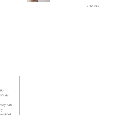
VIEW ALL
dió
sta de
rsky Lab.
e y
eguridad