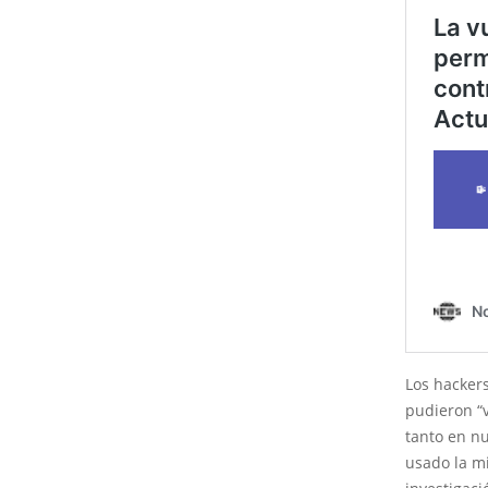
Los hackers
pudieron “v
tanto en n
usado la m