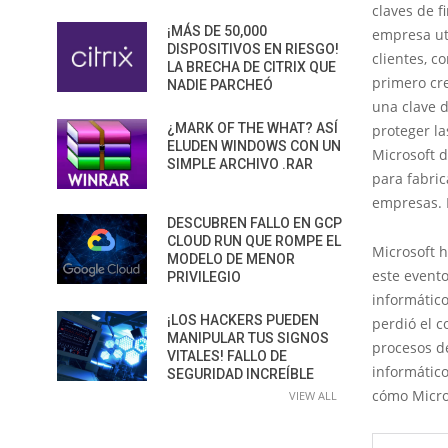
claves de 
¡MÁS DE 50,000
empresa uti
DISPOSITIVOS EN RIESGO!
clientes, c
LA BRECHA DE CITRIX QUE
primero cre
NADIE PARCHEÓ
una clave d
¿MARK OF THE WHAT? ASÍ
proteger la
ELUDEN WINDOWS CON UN
Microsoft 
SIMPLE ARCHIVO .RAR
para fabric
empresas. E
DESCUBREN FALLO EN GCP
CLOUD RUN QUE ROMPE EL
Microsoft h
MODELO DE MENOR
este evento
PRIVILEGIO
informátic
¡LOS HACKERS PUEDEN
perdió el c
MANIPULAR TUS SIGNOS
procesos d
VITALES! FALLO DE
informático
SEGURIDAD INCREÍBLE
cómo Micros
VIEW ALL