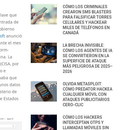
CÓMO LOS CRIMINALES
CREARON SMS BLASTERS
clave que
PARA FALSIFICAR TORRES
entrada de
CELULARES Y HACKEAR
MILES DE TELÉFONOS EN
gobierno
CANADÁ
oft
anunció
ante el mes
LA BRECHA INVISIBLE:
torm-
CÓMO LOS AGENTES DE IA
SE CONVIRTIERON EN LA
ina. La
SUPERFICIE DE ATAQUE
(CISA, por
MÁS PELIGROSA DE 2025–
o e
2026
rmaba que
OLVIDA METASPLOIT:
gunos datos
CÓMO PREDATOR HACKEA
sterio de
CUALQUIER MÓVIL CON
de Estados
ATAQUES PUBLICITARIOS
CERO-CLIC
CÓMO LOS HACKERS
INTERCEPTAN OTPS Y
LLAMADAS MÓVILES SIN