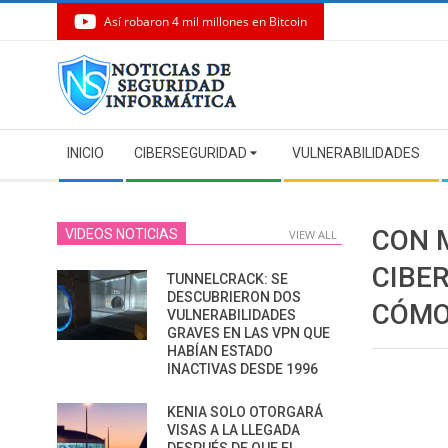
Así robaron 4 mil millones en Bitcoin
Skip
to
content
Secondary
INICIO
CIBERSEGURIDAD
VULNERABILIDADES
Navigation
Menu
CON 
VIDEOS NOTICIAS
VIEW ALL
CIBE
TUNNELCRACK: SE
DESCUBRIERON DOS
CÓMO
VULNERABILIDADES
GRAVES EN LAS VPN QUE
HABÍAN ESTADO
INACTIVAS DESDE 1996
KENIA SOLO OTORGARÁ
VISAS A LA LLEGADA