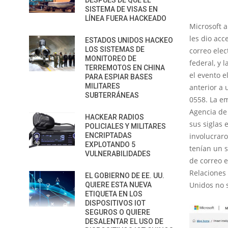
DESPUÉS DE QUE EL
SISTEMA DE VISAS EN
LÍNEA FUERA HACKEADO
Microsoft 
les dio ac
ESTADOS UNIDOS HACKEO
LOS SISTEMAS DE
correo elec
MONITOREO DE
federal, y
TERREMOTOS EN CHINA
el evento e
PARA ESPIAR BASES
MILITARES
anterior a 
SUBTERRÁNEAS
0558. La em
Agencia de
HACKEAR RADIOS
sus siglas 
POLICIALES Y MILITARES
ENCRIPTADAS
involucrar
EXPLOTANDO 5
tenían un s
VULNERABILIDADES
de correo e
Relaciones 
EL GOBIERNO DE EE. UU.
Unidos no s
QUIERE ESTA NUEVA
ETIQUETA EN LOS
DISPOSITIVOS IOT
SEGUROS O QUIERE
DESALENTAR EL USO DE