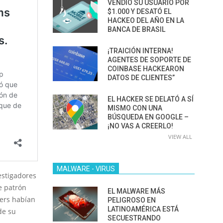
VENDIÓ SU USUARIO POR
$1.000 Y DESATÓ EL
HACKEO DEL AÑO EN LA
BANCA DE BRASIL
¡TRAICIÓN INTERNA!
AGENTES DE SOPORTE DE
COINBASE HACKEARON
DATOS DE CLIENTES”
EL HACKER SE DELATÓ A SÍ
MISMO CON UNA
BÚSQUEDA EN GOOGLE –
¡NO VAS A CREERLO!
VIEW ALL
MALWARE - VIRUS
estigadores
e patrón
EL MALWARE MÁS
kers habían
PELIGROSO EN
LATINOAMÉRICA ESTÁ
de su
SECUESTRANDO