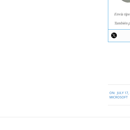
Envía tips
También p
2023-
ON:
JULY 17,
07-
MICROSOFT
17