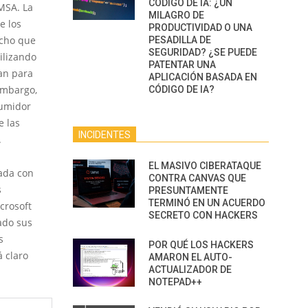
CÓDIGO DE IA: ¿UN
MSA. La
MILAGRO DE
e los
PRODUCTIVIDAD O UNA
icho que
PESADILLA DE
SEGURIDAD? ¿SE PUEDE
ilizando
PATENTAR UNA
zan para
APLICACIÓN BASADA EN
embargo,
CÓDIGO DE IA?
sumidor
e las
INCIDENTES
.
EL MASIVO CIBERATAQUE
nada con
CONTRA CANVAS QUE
s
PRESUNTAMENTE
TERMINÓ EN UN ACUERDO
crosoft
SECRETO CON HACKERS
ado sus
s
POR QUÉ LOS HACKERS
á claro
AMARON EL AUTO-
ACTUALIZADOR DE
NOTEPAD++