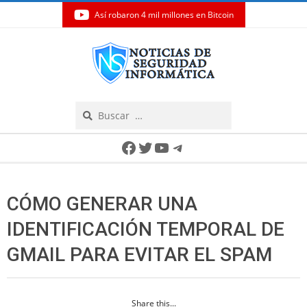
Así robaron 4 mil millones en Bitcoin
Skip
to
content
Search
Secondary
Facebook
Twitter
YouTube
Telegram
Navigation
Menu
CÓMO GENERAR UNA
IDENTIFICACIÓN TEMPORAL DE
GMAIL PARA EVITAR EL SPAM
Share this...