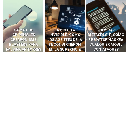
LA BRECHA
OLVIDA
CÓMO LOS HACKERS
INVISIBLE: CÓMO
METASPLOIT: CÓMO
INTERCEPTAN OTPS
LOS AGENTES DE IA
PREDATOR HACKEA
Y LLAMADAS
SE CONVIRTIERON
CUALQUIER MÓVIL
MÓVILES SIN
EN LA SUPERFICIE
CON ATAQUES
‘HACKEAR’ — EL
DE ATAQUE MÁS
PUBLICITARIOS
INCREÍBLE PODER DE
PELIGROSA DE
CERO-CLIC
LOS SIM BOXES”
2025–2026