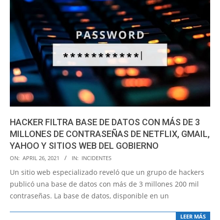
HACKER FILTRA BASE DE DATOS CON MÁS DE 3
MILLONES DE CONTRASEÑAS DE NETFLIX, GMAIL,
YAHOO Y SITIOS WEB DEL GOBIERNO
2021-
ON:
APRIL 26, 2021
IN:
INCIDENTES
04-
Un sitio web especializado reveló que un grupo de hackers
26
publicó una base de datos con más de 3 millones 200 mil
contraseñas. La base de datos, disponible en un
LEER MÁS