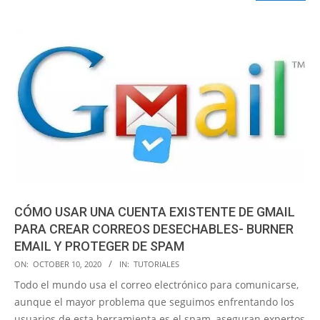
CÓMO USAR UNA CUENTA EXISTENTE DE GMAIL
PARA CREAR CORREOS DESECHABLES- BURNER
EMAIL Y PROTEGER DE SPAM
2020-
ON:
OCTOBER 10, 2020
IN:
TUTORIALES
10-
Todo el mundo usa el correo electrónico para comunicarse,
10
aunque el mayor problema que seguimos enfrentando los
usuarios de esta herramienta es el spam, aseguran expertos