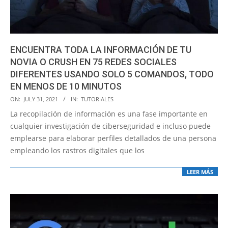
ENCUENTRA TODA LA INFORMACIÓN DE TU
NOVIA O CRUSH EN 75 REDES SOCIALES
DIFERENTES USANDO SOLO 5 COMANDOS, TODO
EN MENOS DE 10 MINUTOS
2021-
ON:
JULY 31, 2021
IN:
TUTORIALES
07-
La recopilación de información es una fase importante en
31
cualquier investigación de ciberseguridad e incluso puede
emplearse para elaborar perfiles detallados de una persona
empleando los rastros digitales que los
LEER MÁS