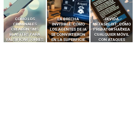
LA BRECHA
OLVIDA
CÓMO LOS HACKERS
INVISIBLE: CÓMO
METASPLOIT: CÓMO
INTERCEPTAN OTPS
LOS AGENTES DE IA
PREDATOR HACKEA
Y LLAMADAS
SE CONVIRTIERON
CUALQUIER MÓVIL
MÓVILES SIN
EN LA SUPERFICIE
CON ATAQUES
‘HACKEAR’ — EL
DE ATAQUE MÁS
PUBLICITARIOS
INCREÍBLE PODER DE
PELIGROSA DE
CERO-CLIC
LOS SIM BOXES”
2025–2026