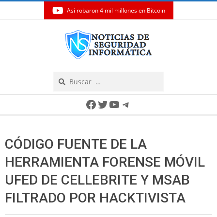
Así robaron 4 mil millones en Bitcoin
Skip
to
content
Search
Secondary
Facebook
Twitter
YouTube
Telegram
Navigation
Menu
CÓDIGO FUENTE DE LA
HERRAMIENTA FORENSE MÓVIL
UFED DE CELLEBRITE Y MSAB
FILTRADO POR HACKTIVISTA