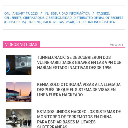
2023-
ON:
JANUARY 17, 2023
IN:
SEGURIDAD INFORMÁTICA
TAGGED:
01-
CELLEBRITE
,
CIBERATAQUE
,
CIBERSEGURIDAD
,
DISTRIBUTED DENIAL OF SECRETS
17
(DDOSECRETS)
,
HACKING
,
HACKTIVISTAS
,
MSAB
,
SEGURIDAD INFORMÁTICA
VIDEOS NOTICIAS
VIEW ALL
TUNNELCRACK: SE DESCUBRIERON DOS
VULNERABILIDADES GRAVES EN LAS VPN QUE
HABÍAN ESTADO INACTIVAS DESDE 1996
KENIA SOLO OTORGARÁ VISAS A LA LLEGADA
DESPUÉS DE QUE EL SISTEMA DE VISAS EN
LÍNEA FUERA HACKEADO
ESTADOS UNIDOS HACKEO LOS SISTEMAS DE
MONITOREO DE TERREMOTOS EN CHINA
PARA ESPIAR BASES MILITARES
SUBTERRÁNEAS