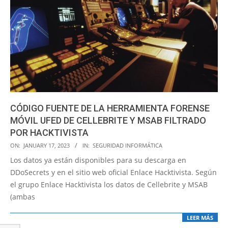
CÓDIGO FUENTE DE LA HERRAMIENTA FORENSE
MÓVIL UFED DE CELLEBRITE Y MSAB FILTRADO
POR HACKTIVISTA
2023-
ON:
JANUARY 17, 2023
IN:
SEGURIDAD INFORMÁTICA
01-
Los datos ya están disponibles para su descarga en
17
DDoSecrets y en el sitio web oficial Enlace Hacktivista. Según
el grupo Enlace Hacktivista los datos de Cellebrite y MSAB
(ambas
LEER MÁS