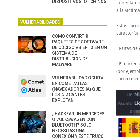
DISPOSITIVOS IOT CHINOS
Inmediato d
a la víctim
VULNERABILIDADES
Estos
corre
característi
CÓMO CONVIRTIR
PAQUETES DE SOFTWARE
DE CÓDIGO ABIERTO EN UN
• Faltas de
SISTEMA DE
DISTRIBUCIÓN DE
• El correo
MALWARE
(por ejempl
VULNERABILIDAD OCULTA
correo elec
EN COMET/ATLAS
(NAVEGADORES IA) QUE
LOS ATACANTES
EXPLOTAN
¿HACKEAR UN MERCEDES
O VOLKSWAGEN CON
BLUETOOTH? SOLO
NECESITAS UNA
CONEXIÓN Y ESTE TRUCO