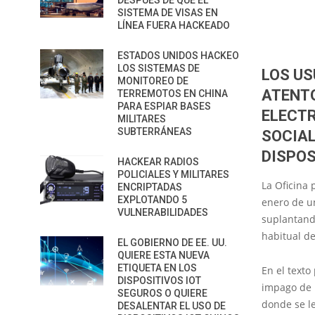
DESPUÉS DE QUE EL
SISTEMA DE VISAS EN
LÍNEA FUERA HACKEADO
ESTADOS UNIDOS HACKEO
LOS SISTEMAS DE
LOS US
MONITOREO DE
ATENTO
TERREMOTOS EN CHINA
PARA ESPIAR BASES
ELECTR
MILITARES
SUBTERRÁNEAS
SOCIAL
DISPOS
HACKEAR RADIOS
POLICIALES Y MILITARES
La Oficina 
ENCRIPTADAS
EXPLOTANDO 5
enero de u
VULNERABILIDADES
suplantando
habitual de
EL GOBIERNO DE EE. UU.
QUIERE ESTA NUEVA
ETIQUETA EN LOS
En el texto
DISPOSITIVOS IOT
impago de l
SEGUROS O QUIERE
donde se l
DESALENTAR EL USO DE