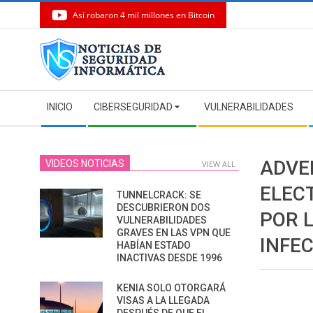
Así robaron 4 mil millones en Bitcoin
Skip
to
content
Secondary
INICIO
CIBERSEGURIDAD
VULNERABILIDADES
Navigation
Menu
ADVE
VIDEOS NOTICIAS
VIEW ALL
ELEC
TUNNELCRACK: SE
DESCUBRIERON DOS
POR 
VULNERABILIDADES
GRAVES EN LAS VPN QUE
INFEC
HABÍAN ESTADO
INACTIVAS DESDE 1996
KENIA SOLO OTORGARÁ
VISAS A LA LLEGADA