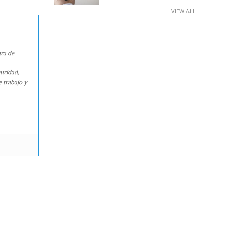
VIEW ALL
ura de
guridad,
e trabajo y