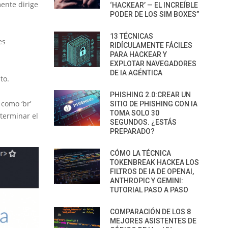
mente dirige
‘HACKEAR’ — EL INCREÍBLE
PODER DE LOS SIM BOXES”
13 TÉCNICAS
es
RIDÍCULAMENTE FÁCILES
PARA HACKEAR Y
EXPLOTAR NAVEGADORES
DE IA AGÉNTICA
to.
PHISHING 2.0:CREAR UN
 como ‘br’
SITIO DE PHISHING CON IA
TOMA SOLO 30
 terminar el
SEGUNDOS. ¿ESTÁS
PREPARADO?
CÓMO LA TÉCNICA
TOKENBREAK HACKEA LOS
FILTROS DE IA DE OPENAI,
ANTHROPIC Y GEMINI:
TUTORIAL PASO A PASO
COMPARACIÓN DE LOS 8
MEJORES ASISTENTES DE