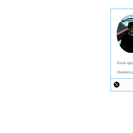
Envía tips
También p