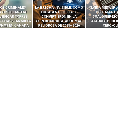
 INVISIBLE: CÓMO
OLVIDA METASPLOIT: CÓMO
CÓMO LOS HA
ENTES DE IA SE
PREDATOR HACKEA
INTERCEPTAN 
RTIERON EN LA
CUALQUIER MÓVIL CON
LLAMADAS MÓVI
IE DE ATAQUE MÁS
ATAQUES PUBLICITARIOS
‘HACKEAR’ — EL 
SA DE 2025–2026
CERO-CLIC
PODER DE LOS S