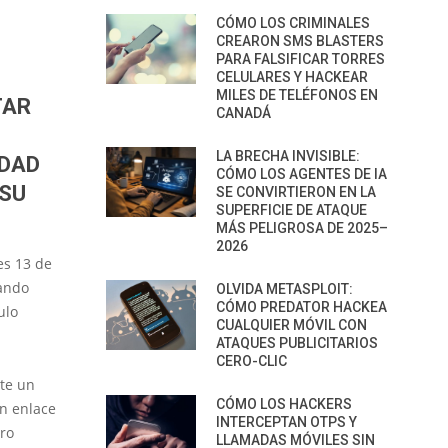
CÓMO LOS CRIMINALES
CREARON SMS BLASTERS
PARA FALSIFICAR TORRES
CELULARES Y HACKEAR
MILES DE TELÉFONOS EN
TAR
CANADÁ
LA BRECHA INVISIBLE:
IDAD
CÓMO LOS AGENTES DE IA
 SU
SE CONVIRTIERON EN LA
SUPERFICIE DE ATAQUE
MÁS PELIGROSA DE 2025–
2026
es 13 de
lando
OLVIDA METASPLOIT:
CÓMO PREDATOR HACKEA
ulo
CUALQUIER MÓVIL CON
ATAQUES PUBLICITARIOS
CERO-CLIC
ste un
CÓMO LOS HACKERS
un enlace
INTERCEPTAN OTPS Y
ro
LLAMADAS MÓVILES SIN