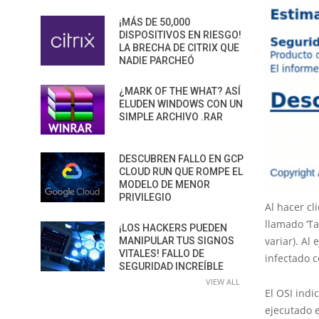
¡MÁS DE 50,000
DISPOSITIVOS EN RIESGO!
LA BRECHA DE CITRIX QUE
NADIE PARCHEÓ
¿MARK OF THE WHAT? ASÍ
ELUDEN WINDOWS CON UN
SIMPLE ARCHIVO .RAR
DESCUBREN FALLO EN GCP
CLOUD RUN QUE ROMPE EL
MODELO DE MENOR
PRIVILEGIO
Al hacer cl
llamado ‘T
¡LOS HACKERS PUEDEN
variar). Al
MANIPULAR TUS SIGNOS
VITALES! FALLO DE
infectado c
SEGURIDAD INCREÍBLE
VIEW ALL
El OSI indi
ejecutado e