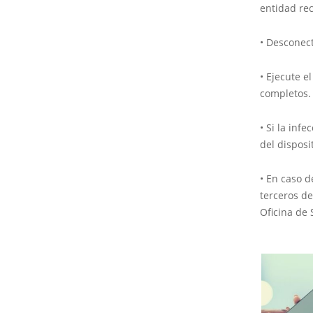
entidad re
• Desconect
• Ejecute e
completos.
• Si la inf
del disposit
• En caso d
terceros de
Oficina de 