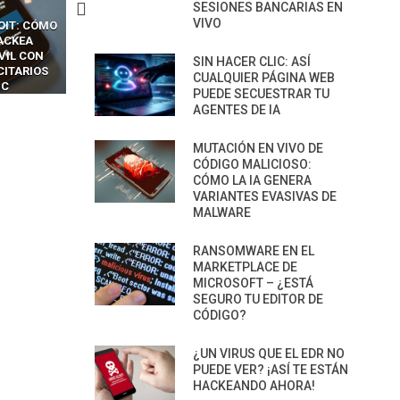
SESIONES BANCARIAS EN
VIVO
CKERS
13 TÉCNICAS
CÓMO LOS HACKERS
OTPS Y
RIDÍCULAMENTE FÁCILES
MANIPULAN GITHUB
LES SIN
PARA HACKEAR Y EXPLOTAR
COPILOT DENTRO DE VS C
SIN HACER CLIC: ASÍ
INCREÍBLE
NAVEGADORES DE IA
CUALQUIER PÁGINA WEB
IM BOXES”
AGÉNTICA
PUEDE SECUESTRAR TU
AGENTES DE IA
MUTACIÓN EN VIVO DE
CÓDIGO MALICIOSO:
CÓMO LA IA GENERA
VARIANTES EVASIVAS DE
MALWARE
RANSOMWARE EN EL
MARKETPLACE DE
MICROSOFT – ¿ESTÁ
SEGURO TU EDITOR DE
CÓDIGO?
¿UN VIRUS QUE EL EDR NO
PUEDE VER? ¡ASÍ TE ESTÁN
HACKEANDO AHORA!