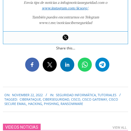
Envía tips de noticias a info@noticiasseguridad.com o
www.instagram.com/iicsorg/
.
También puedes encontrarnos en Telegram
www.t.me/noticiasciberseguridad
Share this...
2022-
ON:
NOVEMBER 22, 2022
IN:
SEGURIDAD INFORMÁTICA
,
TUTORIALES
11-
TAGGED:
CIBERATAQUE
,
CIBERSEGURIDAD
,
CISCO
,
CISCO GATEWAY
,
CISCO
22
SECURE EMAIL
,
HACKING
,
PHISHING
,
RANSOMWARE
VIDEOS NOTICIAS
VIEW ALL