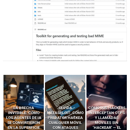
LA BRECHA
OLVIDA
CÓMO LOS HACKERS
INVISIBLE: CÓMO
METASPLOIT: CÓMO
INTERCEPTAN OTPS
LOS AGENTES DE IA
PREDATOR HACKEA
Y LLAMADAS
SE CONVIRTIERON
CUALQUIER MÓVIL
MÓVILES SIN
EN LA SUPERFICIE
CON ATAQUES
‘HACKEAR’ — EL