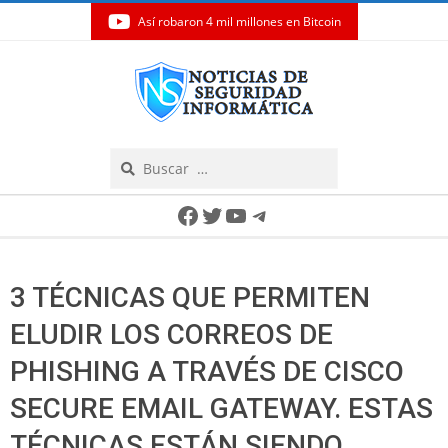
Así robaron 4 mil millones en Bitcoin
Skip
to
content
Search
Secondary
Facebook
Twitter
YouTube
Telegram
Navigation
Menu
3 TÉCNICAS QUE PERMITEN
ELUDIR LOS CORREOS DE
PHISHING A TRAVÉS DE CISCO
SECURE EMAIL GATEWAY. ESTAS
TÉCNICAS ESTÁN SIENDO