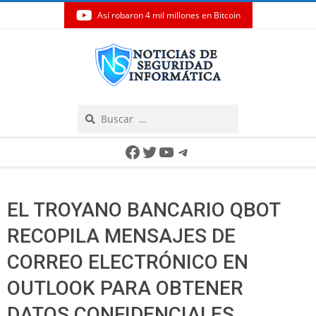
Así robaron 4 mil millones en Bitcoin
Skip
to
content
Search
Secondary
Facebook
Twitter
YouTube
Telegram
Navigation
Menu
EL TROYANO BANCARIO QBOT
RECOPILA MENSAJES DE
CORREO ELECTRÓNICO EN
OUTLOOK PARA OBTENER
DATOS CONFIDENCIALES