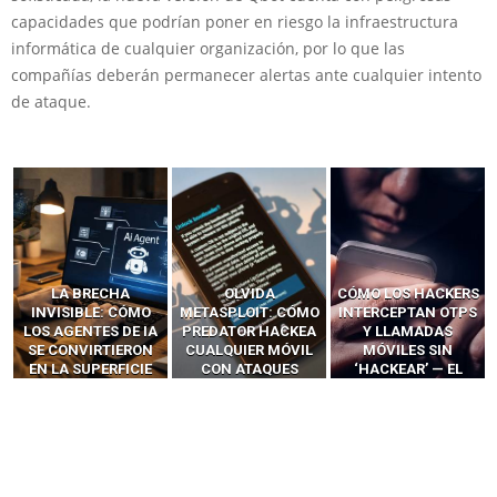
capacidades que podrían poner en riesgo la infraestructura
informática de cualquier organización, por lo que las
compañías deberán permanecer alertas ante cualquier intento
de ataque.
LA BRECHA
OLVIDA
CÓMO LOS HACKERS
INVISIBLE: CÓMO
METASPLOIT: CÓMO
INTERCEPTAN OTPS
LOS AGENTES DE IA
PREDATOR HACKEA
Y LLAMADAS
SE CONVIRTIERON
CUALQUIER MÓVIL
MÓVILES SIN
EN LA SUPERFICIE
CON ATAQUES
‘HACKEAR’ — EL
DE ATAQUE MÁS
PUBLICITARIOS
INCREÍBLE PODER DE
PELIGROSA DE
CERO-CLIC
LOS SIM BOXES”
2025–2026