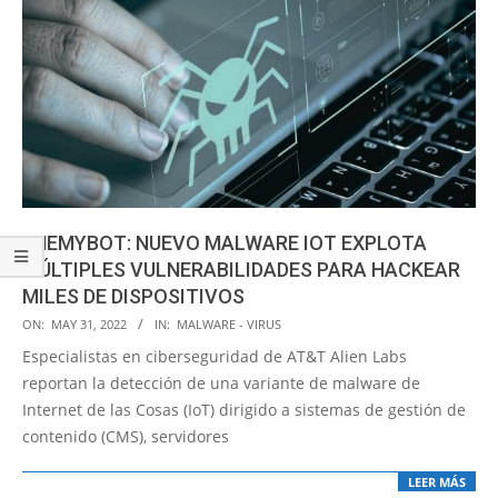
ENEMYBOT: NUEVO MALWARE IOT EXPLOTA
MÚLTIPLES VULNERABILIDADES PARA HACKEAR
MILES DE DISPOSITIVOS
2022-
ON:
MAY 31, 2022
IN:
MALWARE - VIRUS
05-
Especialistas en ciberseguridad de AT&T Alien Labs
31
reportan la detección de una variante de malware de
Internet de las Cosas (IoT) dirigido a sistemas de gestión de
contenido (CMS), servidores
LEER MÁS