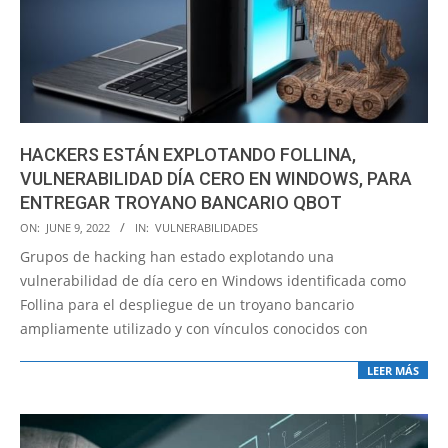
HACKERS ESTÁN EXPLOTANDO FOLLINA,
VULNERABILIDAD DÍA CERO EN WINDOWS, PARA
ENTREGAR TROYANO BANCARIO QBOT
2022-
ON:
JUNE 9, 2022
IN:
VULNERABILIDADES
06-
Grupos de hacking han estado explotando una
09
vulnerabilidad de día cero en Windows identificada como
Follina para el despliegue de un troyano bancario
ampliamente utilizado y con vínculos conocidos con
LEER MÁS