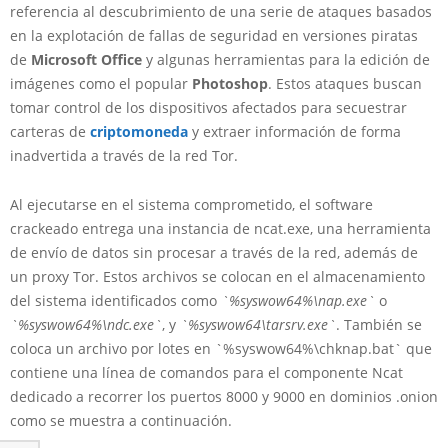
referencia al descubrimiento de una serie de ataques basados
en la explotación de fallas de seguridad en versiones piratas
de
Microsoft Office
y algunas herramientas para la edición de
imágenes como el popular
Photoshop
. Estos ataques buscan
tomar control de los dispositivos afectados para secuestrar
carteras de
criptomoneda
y extraer información de forma
inadvertida a través de la red Tor.
Al ejecutarse en el sistema comprometido, el software
crackeado entrega una instancia de ncat.exe, una herramienta
de envío de datos sin procesar a través de la red, además de
un proxy Tor. Estos archivos se colocan en el almacenamiento
del sistema identificados como
`%syswow64%\nap.exe`
o
`%syswow64%\ndc.exe`
, y
`%syswow64\tarsrv.exe`
. También se
coloca un archivo por lotes en `%syswow64%\chknap.bat` que
contiene una línea de comandos para el componente Ncat
dedicado a recorrer los puertos 8000 y 9000 en dominios .onion
como se muestra a continuación.