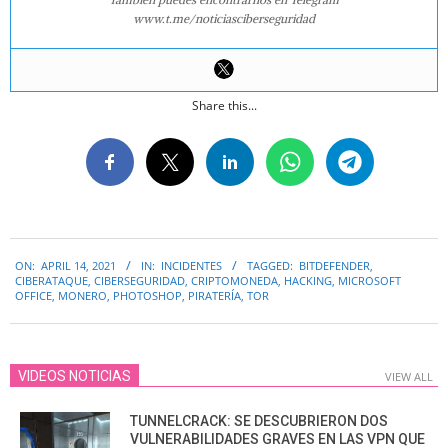
www.t.me/noticiasciberseguridad
Share this...
2021-
ON:
APRIL 14, 2021
IN:
INCIDENTES
TAGGED:
BITDEFENDER
,
04-
CIBERATAQUE
,
CIBERSEGURIDAD
,
CRIPTOMONEDA
,
HACKING
,
MICROSOFT
14
OFFICE
,
MONERO
,
PHOTOSHOP
,
PIRATERÍA
,
TOR
VIDEOS NOTICIAS
VIEW ALL
TUNNELCRACK: SE DESCUBRIERON DOS
VULNERABILIDADES GRAVES EN LAS VPN QUE