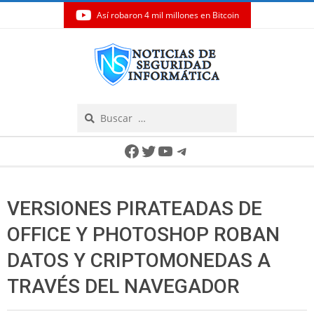
Así robaron 4 mil millones en Bitcoin
Skip
to
content
Search
Secondary
Facebook
Twitter
YouTube
Telegram
Navigation
Menu
VERSIONES PIRATEADAS DE
OFFICE Y PHOTOSHOP ROBAN
DATOS Y CRIPTOMONEDAS A
TRAVÉS DEL NAVEGADOR