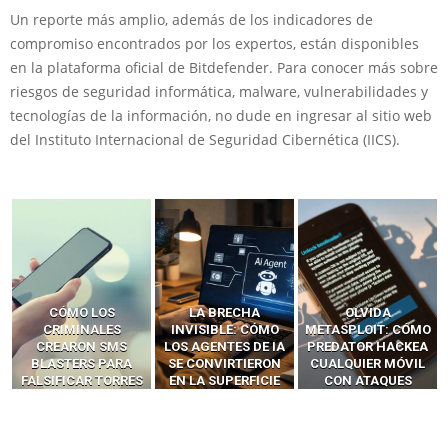
Un reporte más amplio, además de los indicadores de
compromiso encontrados por los expertos, están disponibles
en la plataforma oficial de Bitdefender. Para conocer más sobre
riesgos de seguridad informática, malware, vulnerabilidades y
tecnologías de la información, no dude en ingresar al sitio web
del Instituto Internacional de Seguridad Cibernética (IICS).
LA BRECHA
OLVIDA
CÓMO LOS HACKERS
INVISIBLE: CÓMO
METASPLOIT: CÓMO
INTERCEPTAN OTPS
LOS AGENTES DE IA
PREDATOR HACKEA
Y LLAMADAS
SE CONVIRTIERON
CUALQUIER MÓVIL
MÓVILES SIN
EN LA SUPERFICIE
CON ATAQUES
‘HACKEAR’ — EL
DE ATAQUE MÁS
PUBLICITARIOS
INCREÍBLE PODER DE
PELIGROSA DE
CERO-CLIC
LOS SIM BOXES”
2025–2026