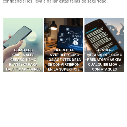
confidencial los lleva a hallar estas fallas de seguridad.
LA BRECHA
OLVIDA
CÓMO LOS HACKERS
INVISIBLE: CÓMO
METASPLOIT: CÓMO
INTERCEPTAN OTPS
LOS AGENTES DE IA
PREDATOR HACKEA
Y LLAMADAS
SE CONVIRTIERON
CUALQUIER MÓVIL
MÓVILES SIN
EN LA SUPERFICIE
CON ATAQUES
‘HACKEAR’ — EL
DE ATAQUE MÁS
PUBLICITARIOS
INCREÍBLE PODER DE
PELIGROSA DE
CERO-CLIC
LOS SIM BOXES”
2025–2026