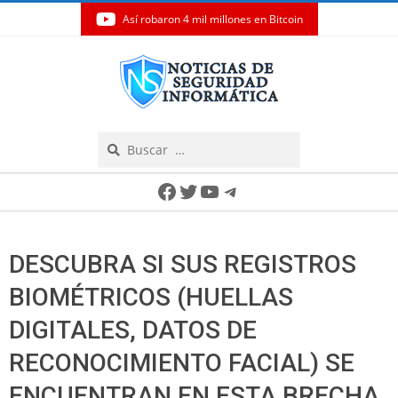
Así robaron 4 mil millones en Bitcoin
Skip
to
content
Search
Secondary
Facebook
Twitter
YouTube
Telegram
Navigation
Menu
DESCUBRA SI SUS REGISTROS
BIOMÉTRICOS (HUELLAS
DIGITALES, DATOS DE
RECONOCIMIENTO FACIAL) SE
ENCUENTRAN EN ESTA BRECHA