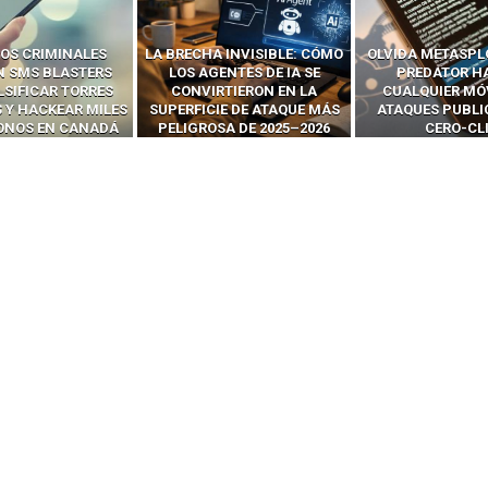
 INVISIBLE: CÓMO
OLVIDA METASPLOIT: CÓMO
CÓMO LOS HA
ENTES DE IA SE
PREDATOR HACKEA
INTERCEPTAN 
RTIERON EN LA
CUALQUIER MÓVIL CON
LLAMADAS MÓVI
IE DE ATAQUE MÁS
ATAQUES PUBLICITARIOS
‘HACKEAR’ — EL 
SA DE 2025–2026
CERO-CLIC
PODER DE LOS S