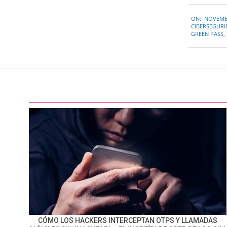
2021-
ON:
NOVEMBE
11-
CIBERSEGUR
29
GREEN PASS
,
CÓMO LOS HACKERS INTERCEPTAN OTPS Y LLAMADAS