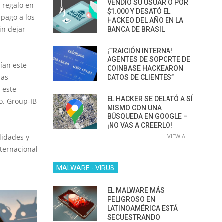
VENDIÓ SU USUARIO POR
e regalo en
$1.000 Y DESATÓ EL
 pago a los
HACKEO DEL AÑO EN LA
in dejar
BANCA DE BRASIL
¡TRAICIÓN INTERNA!
AGENTES DE SOPORTE DE
ían este
COINBASE HACKEARON
nas
DATOS DE CLIENTES”
 este
EL HACKER SE DELATÓ A SÍ
so. Group-IB
MISMO CON UNA
BÚSQUEDA EN GOOGLE –
¡NO VAS A CREERLO!
lidades y
VIEW ALL
nternacional
MALWARE - VIRUS
EL MALWARE MÁS
PELIGROSO EN
LATINOAMÉRICA ESTÁ
SECUESTRANDO