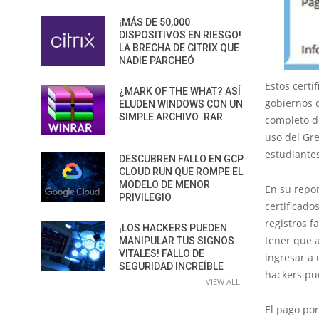
¡MÁS DE 50,000
DISPOSITIVOS EN RIESGO!
LA BRECHA DE CITRIX QUE
NADIE PARCHEÓ
Estos cert
¿MARK OF THE WHAT? ASÍ
gobiernos d
ELUDEN WINDOWS CON UN
SIMPLE ARCHIVO .RAR
completo de
uso del Gre
estudiantes
DESCUBREN FALLO EN GCP
CLOUD RUN QUE ROMPE EL
MODELO DE MENOR
En su repor
PRIVILEGIO
certificado
registros f
¡LOS HACKERS PUEDEN
tener que a
MANIPULAR TUS SIGNOS
VITALES! FALLO DE
ingresar a 
SEGURIDAD INCREÍBLE
hackers pud
VIEW ALL
El pago por