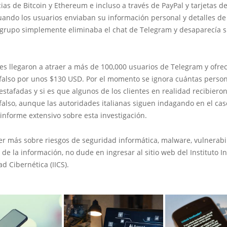
ias de Bitcoin y Ethereum e incluso a través de PayPal y tarjetas d
ando los usuarios enviaban su información personal y detalles de
l grupo simplemente eliminaba el chat de Telegram y desaparecía s
es llegaron a atraer a más de 100,000 usuarios de Telegram y ofrec
o falso por unos $130 USD. Por el momento se ignora cuántas perso
estafadas y si es que algunos de los clientes en realidad recibieron
 falso, aunque las autoridades italianas siguen indagando en el ca
informe extensivo sobre esta investigación.
er más sobre riesgos de seguridad informática, malware, vulnerabi
 de la información, no dude en ingresar al sitio web del Instituto I
d Cibernética (IICS).