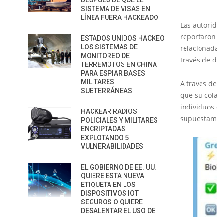
DESPUÉS DE QUE EL
SISTEMA DE VISAS EN
LÍNEA FUERA HACKEADO
Las autorid
reportaron
ESTADOS UNIDOS HACKEO
LOS SISTEMAS DE
relacionada
MONITOREO DE
través de 
TERREMOTOS EN CHINA
PARA ESPIAR BASES
MILITARES
A través de
SUBTERRÁNEAS
que su col
individuos
HACKEAR RADIOS
supuestame
POLICIALES Y MILITARES
ENCRIPTADAS
EXPLOTANDO 5
VULNERABILIDADES
EL GOBIERNO DE EE. UU.
QUIERE ESTA NUEVA
ETIQUETA EN LOS
DISPOSITIVOS IOT
SEGUROS O QUIERE
DESALENTAR EL USO DE