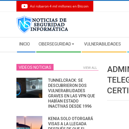
Así robaron 4 mil millones en Bitcoin
Skip
to
content
Secondary
INICIO
CIBERSEGURIDAD
VULNERABILIDADES
Navigation
Menu
ADMI
VIDEOS NOTICIAS
VIEW ALL
TELE
TUNNELCRACK: SE
DESCUBRIERON DOS
CERT
VULNERABILIDADES
GRAVES EN LAS VPN QUE
HABÍAN ESTADO
INACTIVAS DESDE 1996
KENIA SOLO OTORGARÁ
VISAS A LA LLEGADA