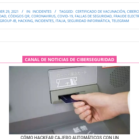
R 29, 2021
IN:
INCIDENTES
TAGGED:
CERTIFICADO DE VACUNACIÓN
,
CIBERC
IDAD
,
CÓDIGOS QR
,
CORONAVIRUS
,
COVID-19
,
FALLAS DE SEGURIDAD
,
FRAUDE ELECT
GROUP-IB
,
HACKING
,
INCIDENTES
,
ITALIA
,
SEGURIDAD INFORMÁTICA
,
TELEGRAM
CANAL DE NOTICIAS DE CIBERSEGURIDAD
CÓMO HACKEAR CAJERO AUTOMÁTICOS CON UN