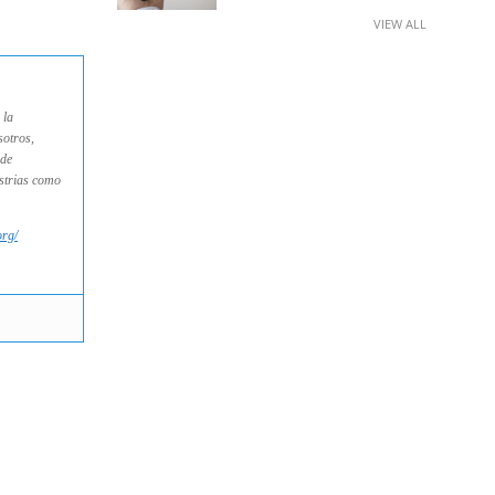
VIEW ALL
 la
sotros,
 de
ustrias como
org/