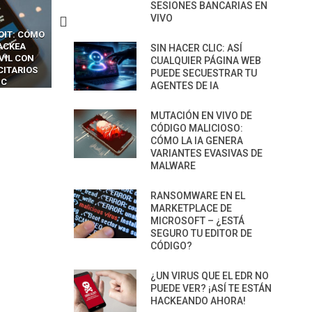
SESIONES BANCARIAS EN
VIVO
CKERS
13 TÉCNICAS
CÓMO LOS HACKERS
OTPS Y
RIDÍCULAMENTE FÁCILES
MANIPULAN GITHUB
SIN HACER CLIC: ASÍ
LES SIN
PARA HACKEAR Y EXPLOTAR
COPILOT DENTRO DE VS C
CUALQUIER PÁGINA WEB
INCREÍBLE
NAVEGADORES DE IA
PUEDE SECUESTRAR TU
IM BOXES”
AGÉNTICA
AGENTES DE IA
MUTACIÓN EN VIVO DE
CÓDIGO MALICIOSO:
CÓMO LA IA GENERA
VARIANTES EVASIVAS DE
MALWARE
RANSOMWARE EN EL
MARKETPLACE DE
MICROSOFT – ¿ESTÁ
SEGURO TU EDITOR DE
CÓDIGO?
¿UN VIRUS QUE EL EDR NO
PUEDE VER? ¡ASÍ TE ESTÁN
HACKEANDO AHORA!