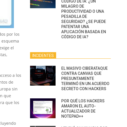
CÓDIGO DE IA: ¿UN
MILAGRO DE
PRODUCTIVIDAD O UNA
PESADILLA DE
SEGURIDAD? ¿SE PUEDE
PATENTAR UNA
APLICACIÓN BASADA EN
os por los
CÓDIGO DE IA?
 el esquema
exige el
tas,
INCIDENTES
EL MASIVO CIBERATAQUE
CONTRA CANVAS QUE
acceso a los
PRESUNTAMENTE
entos de
TERMINÓ EN UN ACUERDO
Europa sin
SECRETO CON HACKERS
an que
POR QUÉ LOS HACKERS
ra que los
AMARON EL AUTO-
ACTUALIZADOR DE
NOTEPAD++
ncluyendo