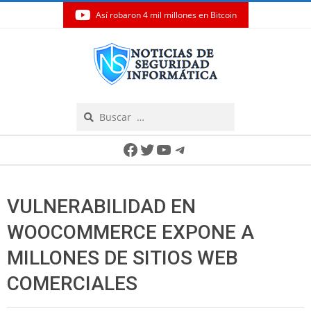
Así robaron 4 mil millones en Bitcoin
Skip
to
content
Search
Secondary
Facebook
Twitter
YouTube
Telegram
Navigation
Menu
VULNERABILIDAD EN
WOOCOMMERCE EXPONE A
MILLONES DE SITIOS WEB
COMERCIALES