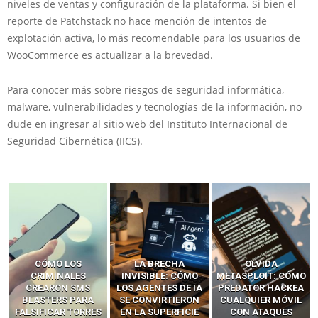
niveles de ventas y configuración de la plataforma. Si bien el
reporte de Patchstack no hace mención de intentos de
explotación activa, lo más recomendable para los usuarios de
WooCommerce es actualizar a la brevedad.
Para conocer más sobre riesgos de seguridad informática,
malware, vulnerabilidades y tecnologías de la información, no
dude en ingresar al sitio web del Instituto Internacional de
Seguridad Cibernética (IICS).
LA BRECHA
OLVIDA
CÓMO LOS HACKERS
INVISIBLE: CÓMO
METASPLOIT: CÓMO
INTERCEPTAN OTPS
LOS AGENTES DE IA
PREDATOR HACKEA
Y LLAMADAS
SE CONVIRTIERON
CUALQUIER MÓVIL
MÓVILES SIN
EN LA SUPERFICIE
CON ATAQUES
‘HACKEAR’ — EL