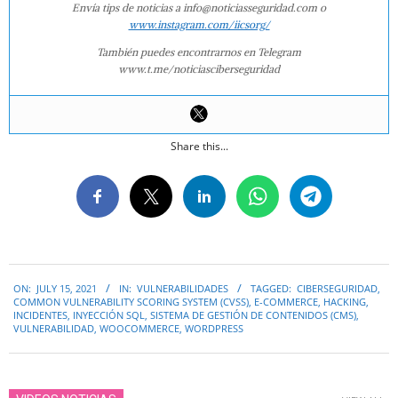
Envía tips de noticias a info@noticiasseguridad.com o
www.instagram.com/iicsorg/
También puedes encontrarnos en Telegram
www.t.me/noticiasciberseguridad
Share this...
2021-
ON:
JULY 15, 2021
IN:
VULNERABILIDADES
TAGGED:
CIBERSEGURIDAD
,
07-
COMMON VULNERABILITY SCORING SYSTEM (CVSS)
,
E-COMMERCE
,
HACKING
,
15
INCIDENTES
,
INYECCIÓN SQL
,
SISTEMA DE GESTIÓN DE CONTENIDOS (CMS)
,
VULNERABILIDAD
,
WOOCOMMERCE
,
WORDPRESS