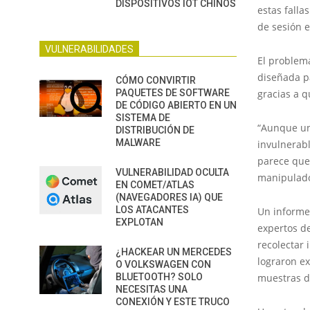
DISPOSITIVOS IOT CHINOS
estas falla
de sesión e
VULNERABILIDADES
El problem
diseñada pa
CÓMO CONVIRTIR
gracias a q
PAQUETES DE SOFTWARE
DE CÓDIGO ABIERTO EN UN
SISTEMA DE
“Aunque un
DISTRIBUCIÓN DE
MALWARE
invulnerabl
parece que 
VULNERABILIDAD OCULTA
manipulado
EN COMET/ATLAS
(NAVEGADORES IA) QUE
LOS ATACANTES
Un informe
EXPLOTAN
expertos d
recolectar 
¿HACKEAR UN MERCEDES
lograron e
O VOLKSWAGEN CON
muestras d
BLUETOOTH? SOLO
NECESITAS UNA
CONEXIÓN Y ESTE TRUCO