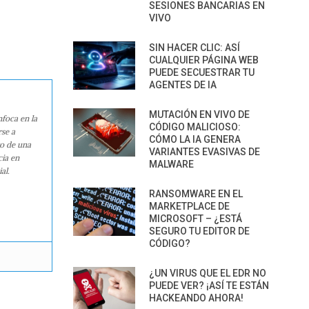
SESIONES BANCARIAS EN
VIVO
SIN HACER CLIC: ASÍ
CUALQUIER PÁGINA WEB
PUEDE SECUESTRAR TU
AGENTES DE IA
MUTACIÓN EN VIVO DE
nfoca en la
CÓDIGO MALICIOSO:
rse a
CÓMO LA IA GENERA
ro de una
VARIANTES EVASIVAS DE
cia en
MALWARE
al.
RANSOMWARE EN EL
MARKETPLACE DE
MICROSOFT – ¿ESTÁ
SEGURO TU EDITOR DE
CÓDIGO?
¿UN VIRUS QUE EL EDR NO
PUEDE VER? ¡ASÍ TE ESTÁN
HACKEANDO AHORA!