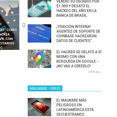
VENDIÓ SU USUARIO POR
$1.000 Y DESATÓ EL
HACKEO DEL AÑO EN LA
BANCA DE BRASIL
¡TRAICIÓN INTERNA!
OIT: CÓMO
CÓMO LOS HACKERS
13 TÉCNICAS
AGENTES DE SOPORTE DE
ACKEA
INTERCEPTAN OTPS Y
RIDÍCULAMENTE FÁCILE
COINBASE HACKEARON
VIL CON
LLAMADAS MÓVILES SIN
PARA HACKEAR Y EXPLO
DATOS DE CLIENTES”
CITARIOS
‘HACKEAR’ — EL INCREÍBLE
NAVEGADORES DE IA
IC
PODER DE LOS SIM BOXES”
AGÉNTICA
EL HACKER SE DELATÓ A SÍ
MISMO CON UNA
BÚSQUEDA EN GOOGLE –
¡NO VAS A CREERLO!
VIEW ALL
MALWARE - VIRUS
EL MALWARE MÁS
PELIGROSO EN
LATINOAMÉRICA ESTÁ
SECUESTRANDO