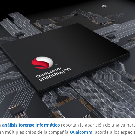
n
análisis forense informático
reportan la aparición de una vulner
en múltiples chips de la compañía
Qualcomm
; acorde a los especia