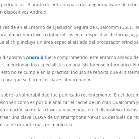
s podrían ser el punto de entrada para desplegar malware de robo 
n dispositivos Android.
a reside en el Entorno de Ejecución Segura de Qualcomm (QSEE), t
ra almacenar claves criptográficas en el dispositivo de forma segu
ue el chip incluye un área especial aislada del procesador principa
 dispositivo
Android
fuera comprometido, este entorno aislado de
e”, mencionan los especialistas en análisis forense informático. N
esto no se cumple en la práctica; incluso se reporta que el siste
 para que se filtren las claves almacenadas.
 sobre la vulnerabilidad fue publicado recientemente. En el docum
escriben cómo es posible analizar el caché de un chip Qualcomm 
información sobre las claves almacenadas en el dispositivo; los inv
xtraer una clave ECDSA de un smartphone Nexus 5X después de rec
e caché durante más de medio día.