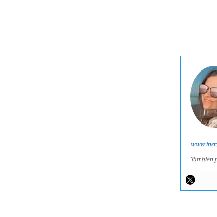
www.inst
También p