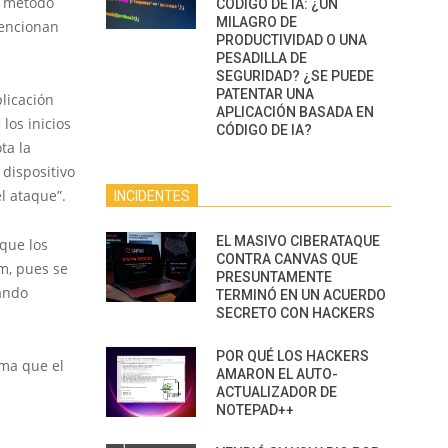
l método
CÓDIGO DE IA: ¿UN
MILAGRO DE
mencionan
PRODUCTIVIDAD O UNA
PESADILLA DE
SEGURIDAD? ¿SE PUEDE
PATENTAR UNA
licación
APLICACIÓN BASADA EN
los inicios
CÓDIGO DE IA?
ta la
 dispositivo
el ataque”.
INCIDENTES
EL MASIVO CIBERATAQUE
 que los
CONTRA CANVAS QUE
m, pues se
PRESUNTAMENTE
tando
TERMINÓ EN UN ACUERDO
SECRETO CON HACKERS
POR QUÉ LOS HACKERS
rma que el
AMARON EL AUTO-
ACTUALIZADOR DE
NOTEPAD++