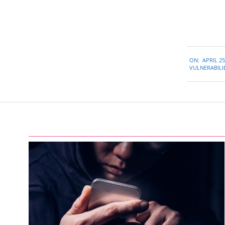
2019-
ON:
APRIL 25
04-
VULNERABIL
25