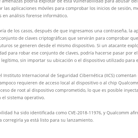
e amenazas podría explotar de esta vulnerabilidad para abusar de
or las aplicaciones móviles para comprobar los inicios de sesión, 
s en análisis forense informático.
ría de los casos, después de que ingresamos una contraseña, la ap
onjunto de claves criptográficas que servirán para comprobar que 
uturos se generen desde el mismo dispositivo. Si un atacante explo
dad para robar ese conjunto de claves, podría hacerse pasar por el
 legítimo, sin importar su ubicación o el dispositivo utilizado para 
l Instituto Internacional de Seguridad Cibernética (IICS) comentan
ampoco requieren de acceso local al dispositivo o al chip Qualcom
ceso de root al dispositivo comprometido, lo que es posible inyec
 el sistema operativo.
bilidad ha sido identificada como CVE-2018-11976, y Qualcomm afi
 corregirla ya está listo para su lanzamiento.