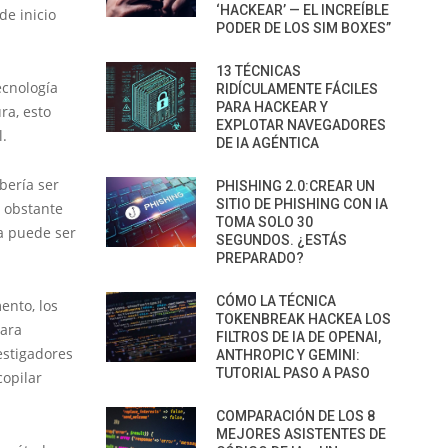
‘HACKEAR’ — EL INCREÍBLE
de inicio
PODER DE LOS SIM BOXES”
13 TÉCNICAS
ecnología
RIDÍCULAMENTE FÁCILES
PARA HACKEAR Y
ra, esto
EXPLOTAR NAVEGADORES
l.
DE IA AGÉNTICA
bería ser
PHISHING 2.0:CREAR UN
SITIO DE PHISHING CON IA
o obstante
TOMA SOLO 30
ma puede ser
SEGUNDOS. ¿ESTÁS
PREPARADO?
CÓMO LA TÉCNICA
ento, los
TOKENBREAK HACKEA LOS
para
FILTROS DE IA DE OPENAI,
estigadores
ANTHROPIC Y GEMINI:
TUTORIAL PASO A PASO
opilar
COMPARACIÓN DE LOS 8
MEJORES ASISTENTES DE