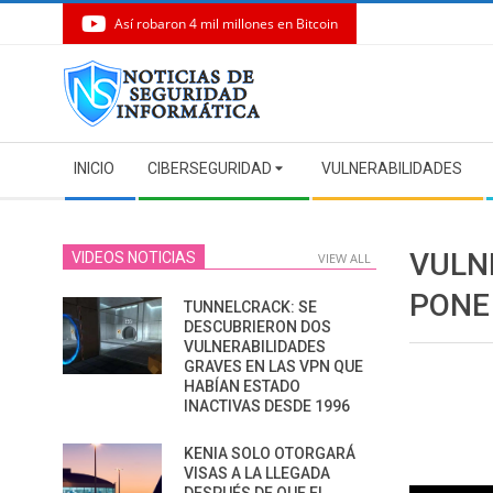
Así robaron 4 mil millones en Bitcoin
Skip
to
content
Secondary
INICIO
CIBERSEGURIDAD
VULNERABILIDADES
Navigation
Menu
VULN
VIDEOS NOTICIAS
VIEW ALL
PONE
TUNNELCRACK: SE
DESCUBRIERON DOS
VULNERABILIDADES
GRAVES EN LAS VPN QUE
HABÍAN ESTADO
INACTIVAS DESDE 1996
KENIA SOLO OTORGARÁ
VISAS A LA LLEGADA