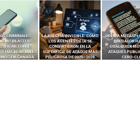
OS CRIMINALES
LA BRECHA INVISIBLE: CÓMO
OLVIDA METASPL
N SMS BLASTERS
LOS AGENTES DE IA SE
PREDATOR H
LSIFICAR TORRES
CONVIRTIERON EN LA
CUALQUIER MÓ
 Y HACKEAR MILES
SUPERFICIE DE ATAQUE MÁS
ATAQUES PUBLI
FONOS EN CANADÁ
PELIGROSA DE 2025–2026
CERO-CL