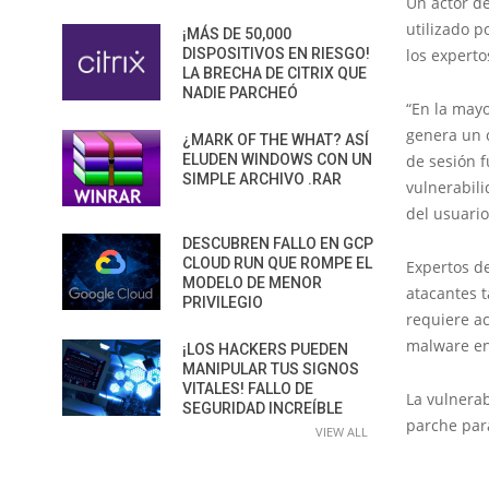
Un actor d
utilizado p
¡MÁS DE 50,000
los experto
DISPOSITIVOS EN RIESGO!
LA BRECHA DE CITRIX QUE
NADIE PARCHEÓ
“En la mayo
genera un c
¿MARK OF THE WHAT? ASÍ
de sesión f
ELUDEN WINDOWS CON UN
SIMPLE ARCHIVO .RAR
vulnerabili
del usuario
DESCUBREN FALLO EN GCP
CLOUD RUN QUE ROMPE EL
Expertos de
MODELO DE MENOR
atacantes t
PRIVILEGIO
requiere ac
malware en
¡LOS HACKERS PUEDEN
MANIPULAR TUS SIGNOS
VITALES! FALLO DE
La vulnera
SEGURIDAD INCREÍBLE
parche para
VIEW ALL