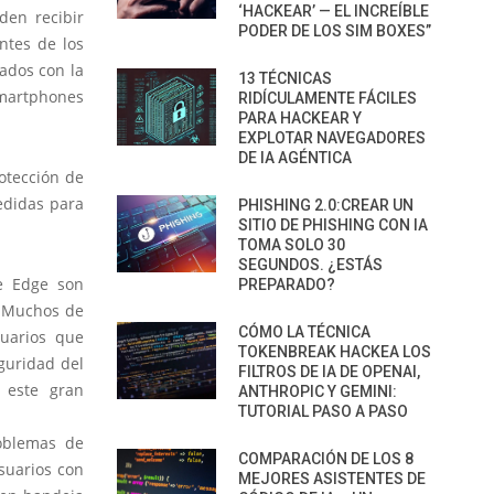
‘HACKEAR’ — EL INCREÍBLE
den recibir
PODER DE LOS SIM BOXES”
ntes de los
ados con la
13 TÉCNICAS
smartphones
RIDÍCULAMENTE FÁCILES
PARA HACKEAR Y
EXPLOTAR NAVEGADORES
DE IA AGÉNTICA
otección de
edidas para
PHISHING 2.0:CREAR UN
SITIO DE PHISHING CON IA
TOMA SOLO 30
SEGUNDOS. ¿ESTÁS
te Edge son
PREPARADO?
. Muchos de
CÓMO LA TÉCNICA
uarios que
TOKENBREAK HACKEA LOS
guridad del
FILTROS DE IA DE OPENAI,
 este gran
ANTHROPIC Y GEMINI:
TUTORIAL PASO A PASO
oblemas de
COMPARACIÓN DE LOS 8
suarios con
MEJORES ASISTENTES DE