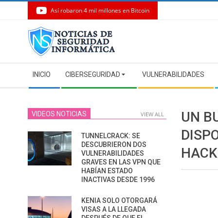
Así robaron 4 mil millones en Bitcoin
Skip
to
content
Secondary
INICIO
CIBERSEGURIDAD
VULNERABILIDADES
Navigation
Menu
UN B
VIDEOS NOTICIAS
VIEW ALL
DISP
TUNNELCRACK: SE
DESCUBRIERON DOS
HACK
VULNERABILIDADES
GRAVES EN LAS VPN QUE
HABÍAN ESTADO
INACTIVAS DESDE 1996
KENIA SOLO OTORGARÁ
VISAS A LA LLEGADA