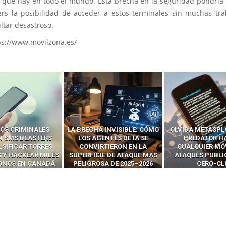
s que hay en todo el mundo. Esta brecha en la seguridad pondría
ers la posibilidad de acceder a estos terminales sin muchas tra
ltar desastroso.
ps://www.movilzona.es/
OS CRIMINALES
LA BRECHA INVISIBLE: CÓMO
OLVIDA METASPL
N SMS BLASTERS
LOS AGENTES DE IA SE
PREDATOR H
LSIFICAR TORRES
CONVIRTIERON EN LA
CUALQUIER MÓ
 Y HACKEAR MILES
SUPERFICIE DE ATAQUE MÁS
ATAQUES PUBLI
FONOS EN CANADÁ
PELIGROSA DE 2025–2026
CERO-CL