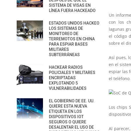
DESPUÉS DE QUE EL
SISTEMA DE VISAS EN
LÍNEA FUERA HACKEADO
Un informe
con los c
ESTADOS UNIDOS HACKEO
LOS SISTEMAS DE
lagunas gr
MONITOREO DE
el código d
TERREMOTOS EN CHINA
sobre el di
PARA ESPIAR BASES
MILITARES
SUBTERRÁNEAS
Así pues, 
en el sist
HACKEAR RADIOS
espiar las 
POLICIALES Y MILITARES
ENCRIPTADAS
el teléfono 
EXPLOTANDO 5
VULNERABILIDADES
EL GOBIERNO DE EE. UU.
QUIERE ESTA NUEVA
Los chips 
ETIQUETA EN LOS
dispositivo
DISPOSITIVOS IOT
SEGUROS O QUIERE
DESALENTAR EL USO DE
Al parecer