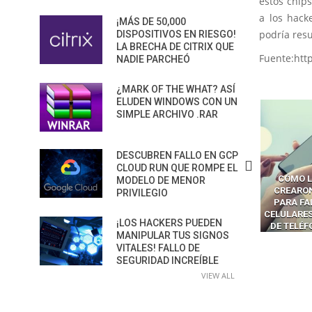
estos chip
a los hack
¡MÁS DE 50,000
podría resu
DISPOSITIVOS EN RIESGO!
LA BRECHA DE CITRIX QUE
Fuente:htt
NADIE PARCHEÓ
¿MARK OF THE WHAT? ASÍ
ELUDEN WINDOWS CON UN
SIMPLE ARCHIVO .RAR
DESCUBREN FALLO EN GCP
CLOUD RUN QUE ROMPE EL
CÓMO LOS HACKERS
CÓMO LAVAR EL CEREBRO A
CÓMO L
MODELO DE MENOR
MANIPULAN GITHUB
LOS NAVEGADORES CON IA
CREARO
PRIVILEGIO
PILOT DENTRO DE VS CODE
PARA ROBAR SECRETOS
PARA FA
CELULARES
¡LOS HACKERS PUEDEN
DE TELÉ
MANIPULAR TUS SIGNOS
VITALES! FALLO DE
SEGURIDAD INCREÍBLE
VIEW ALL