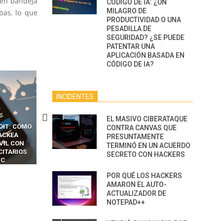
 en bandeja
CÓDIGO DE IA: ¿UN
MILAGRO DE
bas, lo que
PRODUCTIVIDAD O UNA
PESADILLA DE
SEGURIDAD? ¿SE PUEDE
PATENTAR UNA
APLICACIÓN BASADA EN
CÓDIGO DE IA?
INCIDENTES
EL MASIVO CIBERATAQUE
OIT: CÓMO
CÓMO LOS HACKERS
13 TÉCNICAS
CONTRA CANVAS QUE
ACKEA
INTERCEPTAN OTPS Y
RIDÍCULAMENTE FÁCILE
PRESUNTAMENTE
VIL CON
LLAMADAS MÓVILES SIN
PARA HACKEAR Y EXPLO
TERMINÓ EN UN ACUERDO
CITARIOS
‘HACKEAR’ — EL INCREÍBLE
NAVEGADORES DE IA
SECRETO CON HACKERS
IC
PODER DE LOS SIM BOXES”
AGÉNTICA
POR QUÉ LOS HACKERS
AMARON EL AUTO-
ACTUALIZADOR DE
NOTEPAD++