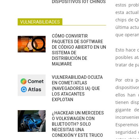
DISPOSITIVOS IOT CHINOS
estos prob
esta actua
chips de Q
VULNERABILIDADES
última act
que operan 
CÓMO CONVIRTIR
PAQUETES DE SOFTWARE
DE CÓDIGO ABIERTO EN UN
Esto hace 
SISTEMA DE
posibles a
DISTRIBUCIÓN DE
MALWARE
tratar de p
VULNERABILIDAD OCULTA
Por otra p
EN COMET/ATLAS
dispositiv
(NAVEGADORES IA) QUE
LOS ATACANTES
ellos
han d
EXPLOTAN
tienen dis
gigante d
¿HACKEAR UN MERCEDES
inconvenie
O VOLKSWAGEN CON
BLUETOOTH? SOLO
Esperemos
NECESITAS UNA
seguridad 
CONEXIÓN Y ESTE TRUCO