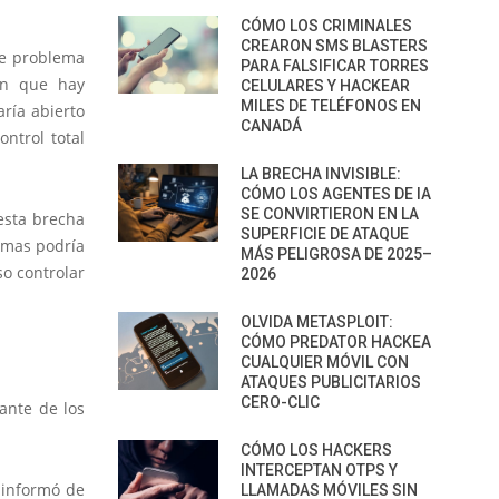
CÓMO LOS CRIMINALES
CREARON SMS BLASTERS
te problema
PARA FALSIFICAR TORRES
an que hay
CELULARES Y HACKEAR
MILES DE TELÉFONOS EN
ría abierto
CANADÁ
ontrol total
LA BRECHA INVISIBLE:
CÓMO LOS AGENTES DE IA
SE CONVIRTIERON EN LA
esta brecha
SUPERFICIE DE ATAQUE
emas podría
MÁS PELIGROSA DE 2025–
so controlar
2026
OLVIDA METASPLOIT:
CÓMO PREDATOR HACKEA
CUALQUIER MÓVIL CON
ATAQUES PUBLICITARIOS
CERO-CLIC
ante de los
CÓMO LOS HACKERS
INTERCEPTAN OTPS Y
informó de
LLAMADAS MÓVILES SIN