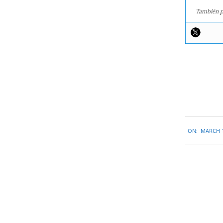
También p
2016-
ON:
MARCH 1
03-
18