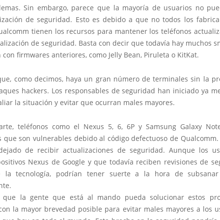
lemas. Sin embargo, parece que la mayoría de usuarios no pue
lización de seguridad. Esto es debido a que no todos los fabrica
ualcomm tienen los recursos para mantener los teléfonos actualiz
ualización de seguridad. Basta con decir que todavía hay muchos 
con firmwares anteriores, como Jelly Bean, Piruleta o KitKat.
que, como decimos, haya un gran número de terminales sin la pr
taques hackers. Los responsables de seguridad han iniciado ya m
aliar la situación y evitar que ocurran males mayores.
arte, teléfonos como el Nexus 5, 6, 6P y Samsung Galaxy No
os que son vulnerables debido al código defectuoso de Qualcomm
ejado de recibir actualizaciones de seguridad. Aunque
los us
positivos Nexus de Google y que todavía reciben revisiones de se
e la tecnología, podrían tener suerte a la hora de subsanar
nte.
 que la gente que está al mando pueda solucionar estos pr
con la mayor brevedad posible para evitar males mayores a los u