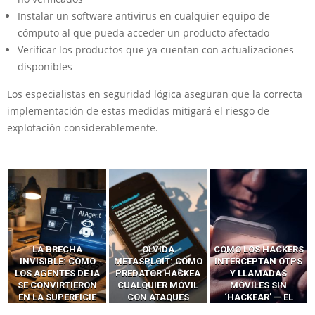
Instalar un software antivirus en cualquier equipo de
cómputo al que pueda acceder un producto afectado
Verificar los productos que ya cuentan con actualizaciones
disponibles
Los especialistas en seguridad lógica aseguran que la correcta
implementación de estas medidas mitigará el riesgo de
explotación considerablemente.
LA BRECHA
OLVIDA
CÓMO LOS HACKERS
INVISIBLE: CÓMO
METASPLOIT: CÓMO
INTERCEPTAN OTPS
LOS AGENTES DE IA
PREDATOR HACKEA
Y LLAMADAS
SE CONVIRTIERON
CUALQUIER MÓVIL
MÓVILES SIN
EN LA SUPERFICIE
CON ATAQUES
‘HACKEAR’ — EL
DE ATAQUE MÁS
PUBLICITARIOS
INCREÍBLE PODER DE