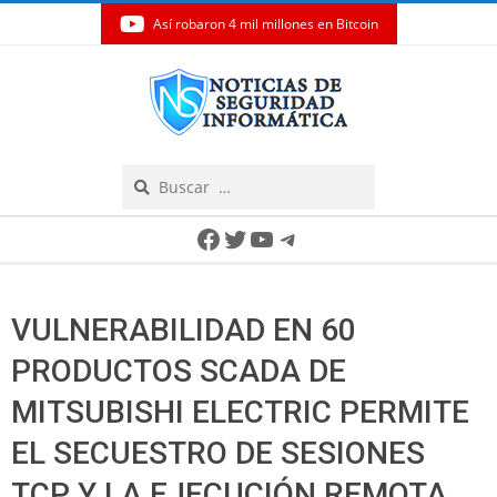
Así robaron 4 mil millones en Bitcoin
Skip
to
content
Search
Secondary
Facebook
Twitter
YouTube
Telegram
Navigation
Menu
VULNERABILIDAD EN 60
PRODUCTOS SCADA DE
MITSUBISHI ELECTRIC PERMITE
EL SECUESTRO DE SESIONES
TCP Y LA EJECUCIÓN REMOTA