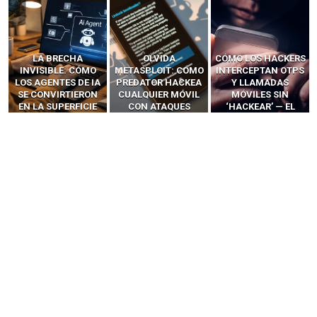
LA BRECHA
OLVIDA
CÓMO LOS HACKERS
INVISIBLE: CÓMO
METASPLOIT: CÓMO
INTERCEPTAN OTPS
LOS AGENTES DE IA
PREDATOR HACKEA
Y LLAMADAS
SE CONVIRTIERON
CUALQUIER MÓVIL
MÓVILES SIN
EN LA SUPERFICIE
CON ATAQUES
‘HACKEAR’ — EL
DE ATAQUE MÁS
PUBLICITARIOS
INCREÍBLE PODER DE
PELIGROSA DE
CERO-CLIC
LOS SIM BOXES”
2025–2026