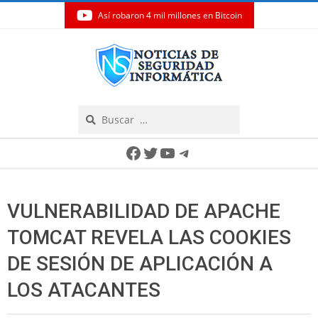
Así robaron 4 mil millones en Bitcoin
Skip
to
content
Search
Secondary
Facebook
Twitter
YouTube
Telegram
Navigation
Menu
VULNERABILIDAD DE APACHE
TOMCAT REVELA LAS COOKIES
DE SESIÓN DE APLICACIÓN A
LOS ATACANTES