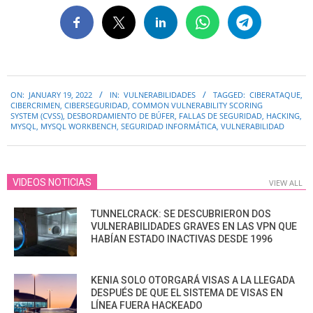
2022-
ON:
JANUARY 19, 2022
IN:
VULNERABILIDADES
TAGGED:
CIBERATAQUE
,
01-
CIBERCRIMEN
,
CIBERSEGURIDAD
,
COMMON VULNERABILITY SCORING
19
SYSTEM (CVSS)
,
DESBORDAMIENTO DE BÚFER
,
FALLAS DE SEGURIDAD
,
HACKING
,
MYSQL
,
MYSQL WORKBENCH
,
SEGURIDAD INFORMÁTICA
,
VULNERABILIDAD
VIDEOS NOTICIAS
VIEW ALL
TUNNELCRACK: SE DESCUBRIERON DOS
VULNERABILIDADES GRAVES EN LAS VPN QUE
HABÍAN ESTADO INACTIVAS DESDE 1996
KENIA SOLO OTORGARÁ VISAS A LA LLEGADA
DESPUÉS DE QUE EL SISTEMA DE VISAS EN
LÍNEA FUERA HACKEADO