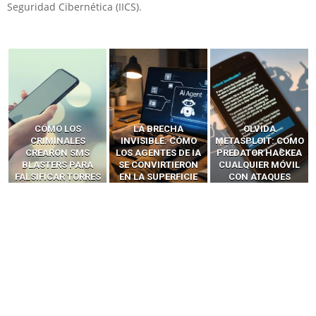
Seguridad Cibernética (IICS).
LA BRECHA
OLVIDA
CÓMO LOS HACKERS
INVISIBLE: CÓMO
METASPLOIT: CÓMO
INTERCEPTAN OTPS
LOS AGENTES DE IA
PREDATOR HACKEA
Y LLAMADAS
SE CONVIRTIERON
CUALQUIER MÓVIL
MÓVILES SIN
EN LA SUPERFICIE
CON ATAQUES
‘HACKEAR’ — EL
DE ATAQUE MÁS
PUBLICITARIOS
INCREÍBLE PODER DE
PELIGROSA DE
CERO-CLIC
LOS SIM BOXES”
2025–2026