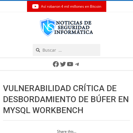
Así robaron 4 mil millones en Bitcoin
Skip
to
content
Search
Secondary
Facebook
Twitter
YouTube
Telegram
Navigation
Menu
VULNERABILIDAD CRÍTICA DE
DESBORDAMIENTO DE BÚFER EN
MYSQL WORKBENCH
Share this...