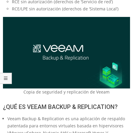
RCE sin autorización (derechos de ‘Servicio de red’)
RCE/LPE sin autorización (derechos de ‘Sistema Local’)
Copia de seguridad y replicación de Veeam
¿QUÉ ES VEEAM BACKUP & REPLICATION?
Veeam Backup & Replication es una aplicación de respaldo
patentada para entornos virtuales basada en hipervisores
VMware vSphere, Nutanix AHV y Microsoft Hyper-V.