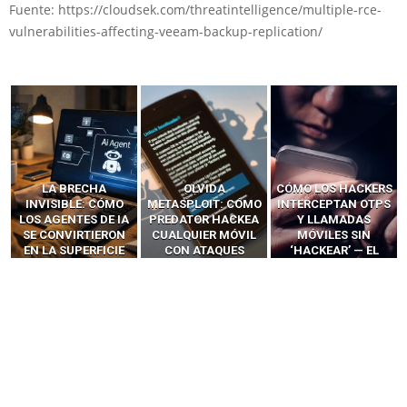
Fuente: https://cloudsek.com/threatintelligence/multiple-rce-
vulnerabilities-affecting-veeam-backup-replication/
LA BRECHA
OLVIDA
CÓMO LOS HACKERS
INVISIBLE: CÓMO
METASPLOIT: CÓMO
INTERCEPTAN OTPS
LOS AGENTES DE IA
PREDATOR HACKEA
Y LLAMADAS
SE CONVIRTIERON
CUALQUIER MÓVIL
MÓVILES SIN
EN LA SUPERFICIE
CON ATAQUES
‘HACKEAR’ — EL
DE ATAQUE MÁS
PUBLICITARIOS
INCREÍBLE PODER DE
PELIGROSA DE
CERO-CLIC
LOS SIM BOXES”
2025–2026