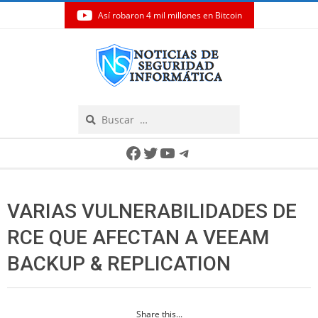
Así robaron 4 mil millones en Bitcoin
Skip
to
content
Search
Secondary
Facebook
Twitter
YouTube
Telegram
Navigation
Menu
VARIAS VULNERABILIDADES DE
RCE QUE AFECTAN A VEEAM
BACKUP & REPLICATION
Share this...