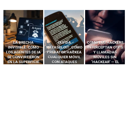
LA BRECHA
OLVIDA
CÓMO LOS HACKERS
INVISIBLE: CÓMO
METASPLOIT: CÓMO
INTERCEPTAN OTPS
LOS AGENTES DE IA
PREDATOR HACKEA
Y LLAMADAS
SE CONVIRTIERON
CUALQUIER MÓVIL
MÓVILES SIN
EN LA SUPERFICIE
CON ATAQUES
‘HACKEAR’ — EL
DE ATAQUE MÁS
PUBLICITARIOS
INCREÍBLE PODER DE
PELIGROSA DE
CERO-CLIC
LOS SIM BOXES”
2025–2026