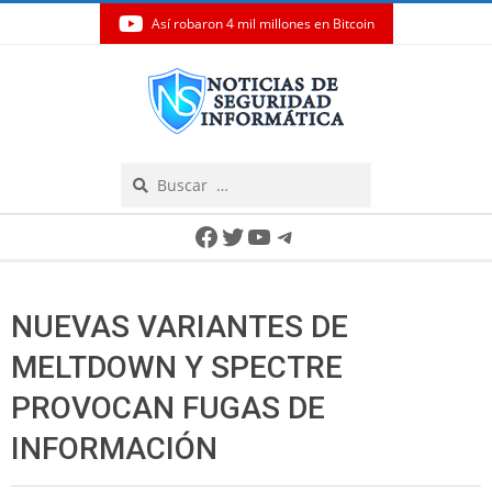
Así robaron 4 mil millones en Bitcoin
Skip
to
content
Search
Secondary
Facebook
Twitter
YouTube
Telegram
Navigation
Menu
NUEVAS VARIANTES DE
MELTDOWN Y SPECTRE
PROVOCAN FUGAS DE
INFORMACIÓN