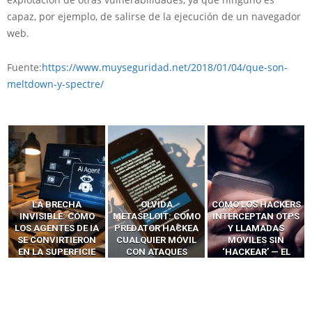
capaz, por ejemplo, de salirse de la ejecución de un navegador
web.
Fuente:
https://www.muyseguridad.net/2018/01/04/que-son-
meltdown-y-spectre/
LA BRECHA
OLVIDA
CÓMO LOS HACKERS
INVISIBLE: CÓMO
METASPLOIT: CÓMO
INTERCEPTAN OTPS
LOS AGENTES DE IA
PREDATOR HACKEA
Y LLAMADAS
SE CONVIRTIERON
CUALQUIER MÓVIL
MÓVILES SIN
EN LA SUPERFICIE
CON ATAQUES
‘HACKEAR’ — EL
DE ATAQUE MÁS
PUBLICITARIOS
INCREÍBLE PODER DE
PELIGROSA DE
CERO-CLIC
LOS SIM BOXES”
2025–2026