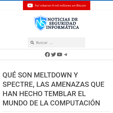
Así robaron 4 mil millones en Bitcoin
Skip
to
content
Search
Secondary
Facebook
Twitter
YouTube
Telegram
Navigation
Menu
QUÉ SON MELTDOWN Y
SPECTRE, LAS AMENAZAS QUE
HAN HECHO TEMBLAR EL
MUNDO DE LA COMPUTACIÓN