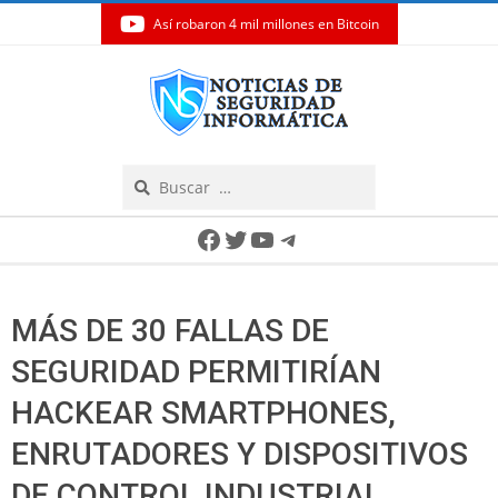
Así robaron 4 mil millones en Bitcoin
Skip
to
content
Search
Secondary
Facebook
Twitter
YouTube
Telegram
Navigation
Menu
MÁS DE 30 FALLAS DE
SEGURIDAD PERMITIRÍAN
HACKEAR SMARTPHONES,
ENRUTADORES Y DISPOSITIVOS
DE CONTROL INDUSTRIAL