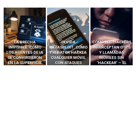
LA BRECHA
OLVIDA
CÓMO LOS HACKERS
INVISIBLE: CÓMO
METASPLOIT: CÓMO
INTERCEPTAN OTPS
LOS AGENTES DE IA
PREDATOR HACKEA
Y LLAMADAS
SE CONVIRTIERON
CUALQUIER MÓVIL
MÓVILES SIN
EN LA SUPERFICIE
CON ATAQUES
‘HACKEAR’ — EL
DE ATAQUE MÁS
PUBLICITARIOS
INCREÍBLE PODER DE
PELIGROSA DE
CERO-CLIC
LOS SIM BOXES”
2025–2026