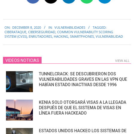
2020-
ON:
DECEMBER 8, 2020
IN:
VULNERABILIDADES
TAGGED:
12-
CIBERATAQUE
,
CIBERSEGURIDAD
,
COMMON VULNERABILITY SCORING
08
SYSTEM (CVSS)
,
ENRUTADORES
,
HACKING
,
SMARTPHONES
,
VULNERABILIDAD
VIDEOS NOTICIAS
VIEW ALL
TUNNELCRACK: SE DESCUBRIERON DOS
VULNERABILIDADES GRAVES EN LAS VPN QUE
HABÍAN ESTADO INACTIVAS DESDE 1996
KENIA SOLO OTORGARÁ VISAS A LA LLEGADA
DESPUÉS DE QUE EL SISTEMA DE VISAS EN
LÍNEA FUERA HACKEADO
ESTADOS UNIDOS HACKEO LOS SISTEMAS DE