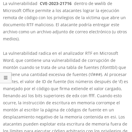
La vulnerabilidad
CVE-2023-21716
dentro de wwlib de
Microsoft Office permite a los atacantes lograr la ejecución
remota de código con los privilegios de la víctima que abre un
documento RTF malicioso. El atacante podría entregar este
archivo como un archivo adjunto de correo electrónico (u otros
medios).
La vulnerabilidad radica en el analizador RTF en Microsoft
Word, que contiene una vulnerabilidad de corrupción de
montón cuando se trata de una tabla de fuentes (\fonttbl) que
contiene una cantidad excesiva de fuentes (\f###). Al procesar
fuentes, el valor de ID de fuente (los números después de \f) es
manejado por el código que firma extiende el valor cargado,
llenando así los bits superiores de edx con ffff. Cuando esto
ocurre, la instrucción de escritura en memoria corrompe el
montón al escribir la página de códigos de fuente en un
desplazamiento negativo de la memoria contenida en esi. Los
atacantes pueden explotar esta escritura de memoria fuera de
los límites para ejecutar código arbitrario con los privilegios de