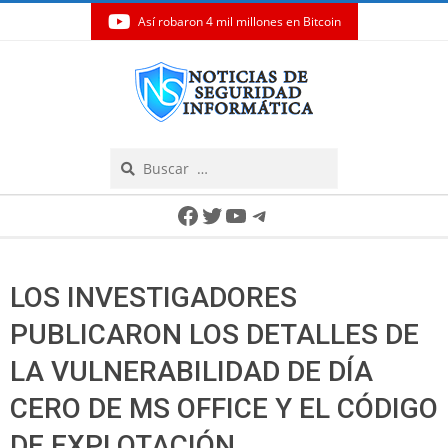
Así robaron 4 mil millones en Bitcoin
Skip
to
content
Search
Secondary
Facebook
Twitter
YouTube
Telegram
Navigation
Menu
LOS INVESTIGADORES
PUBLICARON LOS DETALLES DE
LA VULNERABILIDAD DE DÍA
CERO DE MS OFFICE Y EL CÓDIGO
DE EXPLOTACIÓN