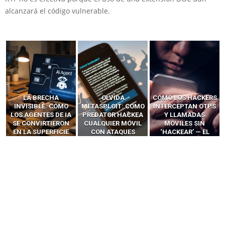
alcanzará el código vulnerable.
LA BRECHA
OLVIDA
CÓMO LOS HACKERS
INVISIBLE: CÓMO
METASPLOIT: CÓMO
INTERCEPTAN OTPS
LOS AGENTES DE IA
PREDATOR HACKEA
Y LLAMADAS
SE CONVIRTIERON
CUALQUIER MÓVIL
MÓVILES SIN
EN LA SUPERFICIE
CON ATAQUES
‘HACKEAR’ — EL
DE ATAQUE MÁS
PUBLICITARIOS
INCREÍBLE PODER DE
PELIGROSA DE
CERO-CLIC
LOS SIM BOXES”
2025–2026