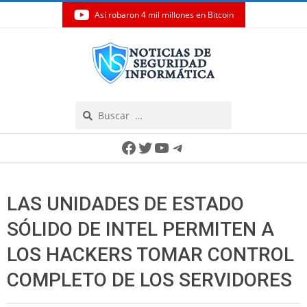
Así robaron 4 mil millones en Bitcoin
Skip
to
content
Search
Secondary
Facebook
Twitter
YouTube
Telegram
Navigation
Menu
LAS UNIDADES DE ESTADO
SÓLIDO DE INTEL PERMITEN A
LOS HACKERS TOMAR CONTROL
COMPLETO DE LOS SERVIDORES