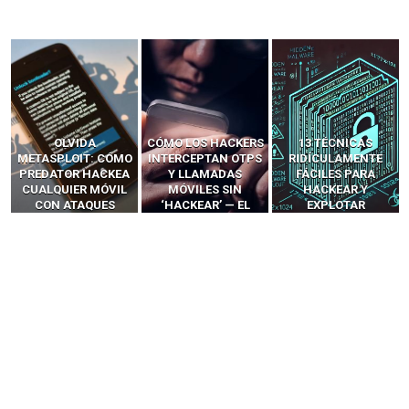
OLVIDA
CÓMO LOS HACKERS
13 TÉCNICAS
METASPLOIT: CÓMO
INTERCEPTAN OTPS
RIDÍCULAMENTE
PREDATOR HACKEA
Y LLAMADAS
FÁCILES PARA
CUALQUIER MÓVIL
MÓVILES SIN
HACKEAR Y
CON ATAQUES
‘HACKEAR’ — EL
EXPLOTAR
PUBLICITARIOS
INCREÍBLE PODER DE
NAVEGADORES DE IA
CERO-CLIC
LOS SIM BOXES”
AGÉNTICA