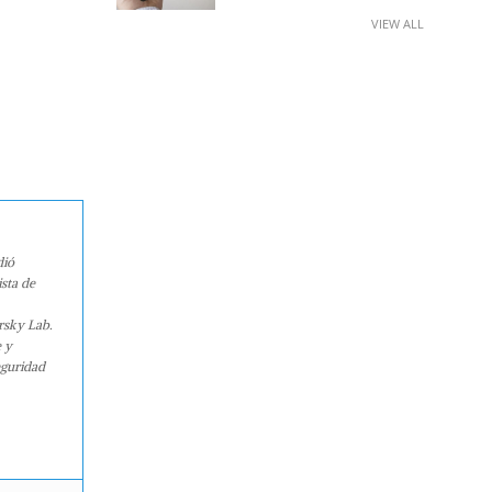
VIEW ALL
dió
sta de
rsky Lab.
e y
eguridad