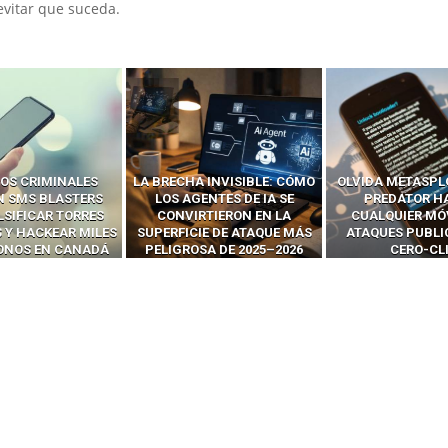
vitar que suceda.
 INVISIBLE: CÓMO
OLVIDA METASPLOIT: CÓMO
CÓMO LOS HA
ENTES DE IA SE
PREDATOR HACKEA
INTERCEPTAN 
RTIERON EN LA
CUALQUIER MÓVIL CON
LLAMADAS MÓVI
IE DE ATAQUE MÁS
ATAQUES PUBLICITARIOS
‘HACKEAR’ — EL 
SA DE 2025–2026
CERO-CLIC
PODER DE LOS S