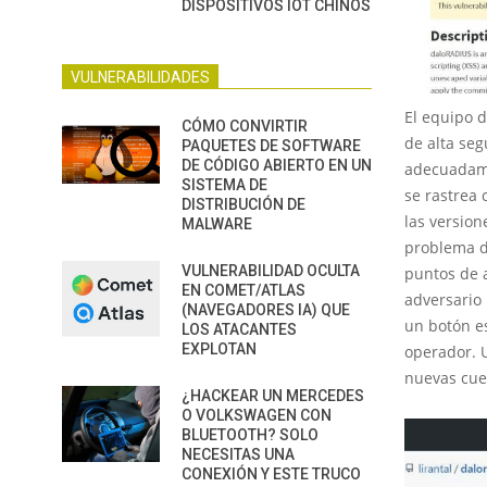
DISPOSITIVOS IOT CHINOS
VULNERABILIDADES
El equipo 
CÓMO CONVIRTIR
de alta seg
PAQUETES DE SOFTWARE
DE CÓDIGO ABIERTO EN UN
adecuadame
SISTEMA DE
se rastrea
DISTRIBUCIÓN DE
las version
MALWARE
problema d
VULNERABILIDAD OCULTA
puntos de a
EN COMET/ATLAS
adversario 
(NAVEGADORES IA) QUE
un botón es
LOS ATACANTES
EXPLOTAN
operador. U
nuevas cuen
¿HACKEAR UN MERCEDES
O VOLKSWAGEN CON
BLUETOOTH? SOLO
NECESITAS UNA
CONEXIÓN Y ESTE TRUCO