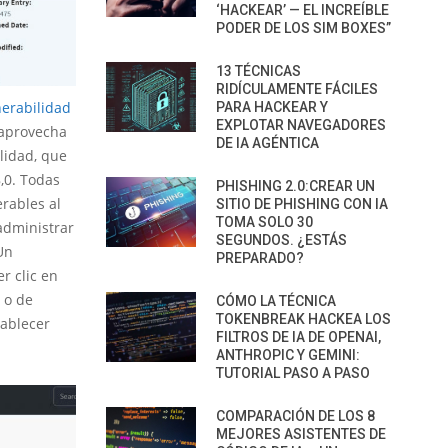
‘HACKEAR’ — EL INCREÍBLE
PODER DE LOS SIM BOXES”
13 TÉCNICAS
RIDÍCULAMENTE FÁCILES
nerabilidad
PARA HACKEAR Y
EXPLOTAR NAVEGADORES
 aprovecha
DE IA AGÉNTICA
lidad, que
,0. Todas
PHISHING 2.0:CREAR UN
rables al
SITIO DE PHISHING CON IA
TOMA SOLO 30
administrar
SEGUNDOS. ¿ESTÁS
Un
PREPARADO?
r clic en
 o de
CÓMO LA TÉCNICA
TOKENBREAK HACKEA LOS
tablecer
FILTROS DE IA DE OPENAI,
ANTHROPIC Y GEMINI:
TUTORIAL PASO A PASO
COMPARACIÓN DE LOS 8
MEJORES ASISTENTES DE