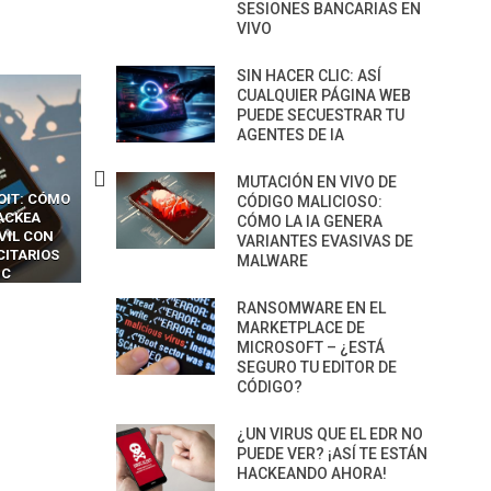
SESIONES BANCARIAS EN
VIVO
SIN HACER CLIC: ASÍ
CUALQUIER PÁGINA WEB
PUEDE SECUESTRAR TU
AGENTES DE IA
MUTACIÓN EN VIVO DE
CKERS
13 TÉCNICAS
CÓMO LOS HACKERS
CÓDIGO MALICIOSO:
OTPS Y
RIDÍCULAMENTE FÁCILES
MANIPULAN GITHUB
CÓMO LA IA GENERA
LES SIN
PARA HACKEAR Y EXPLOTAR
COPILOT DENTRO DE VS C
VARIANTES EVASIVAS DE
INCREÍBLE
NAVEGADORES DE IA
MALWARE
IM BOXES”
AGÉNTICA
RANSOMWARE EN EL
MARKETPLACE DE
MICROSOFT – ¿ESTÁ
SEGURO TU EDITOR DE
CÓDIGO?
¿UN VIRUS QUE EL EDR NO
PUEDE VER? ¡ASÍ TE ESTÁN
HACKEANDO AHORA!