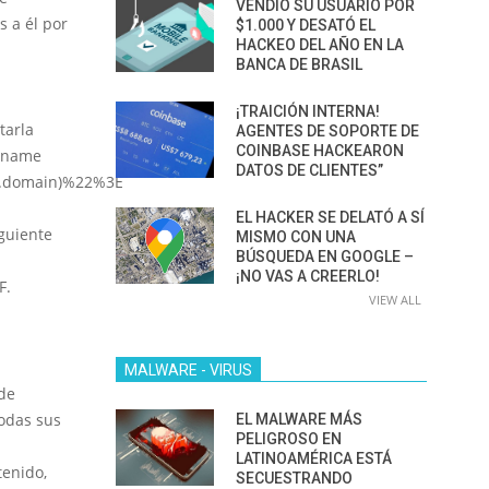
VENDIÓ SU USUARIO POR
s a él por
$1.000 Y DESATÓ EL
HACKEO DEL AÑO EN LA
BANCA DE BRASIL
¡TRAICIÓN INTERNA!
tarla
AGENTES DE SOPORTE DE
COINBASE HACKEARON
ername
DATOS DE CLIENTES”
t.domain)%22%3E
EL HACKER SE DELATÓ A SÍ
guiente
MISMO CON UNA
BÚSQUEDA EN GOOGLE –
¡NO VAS A CREERLO!
F.
VIEW ALL
MALWARE - VIRUS
 de
todas sus
EL MALWARE MÁS
PELIGROSO EN
LATINOAMÉRICA ESTÁ
tenido,
SECUESTRANDO