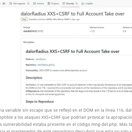
a variable sin escape que se reflejó en el DOM en la línea 116, da
eptible a los ataques XXS+CSRF que podrían provocar la apropiació
a vulnerabilidad estaba presente en el código mng-del.php. Más t
ria el mantenedor de este repositorio descubrió que esta no solo 