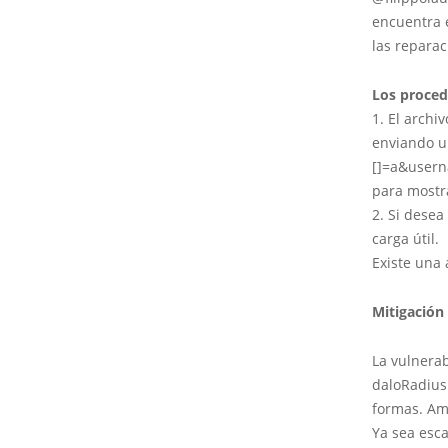
encuentra e
las repara
Los proced
1. El archi
enviando u
[]=a&user
para mostr
2. Si desea
carga útil.
Existe una
Mitigación
La vulnerab
daloRadius
formas. Amb
Ya sea esc