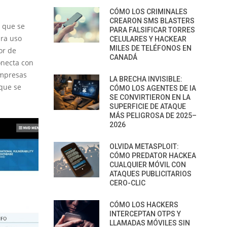
CÓMO LOS CRIMINALES
CREARON SMS BLASTERS
 que se
PARA FALSIFICAR TORRES
ara uso
CELULARES Y HACKEAR
MILES DE TELÉFONOS EN
or de
CANADÁ
onecta con
empresas
LA BRECHA INVISIBLE:
 que se
CÓMO LOS AGENTES DE IA
SE CONVIRTIERON EN LA
SUPERFICIE DE ATAQUE
MÁS PELIGROSA DE 2025–
2026
OLVIDA METASPLOIT:
CÓMO PREDATOR HACKEA
CUALQUIER MÓVIL CON
ATAQUES PUBLICITARIOS
CERO-CLIC
CÓMO LOS HACKERS
INTERCEPTAN OTPS Y
LLAMADAS MÓVILES SIN