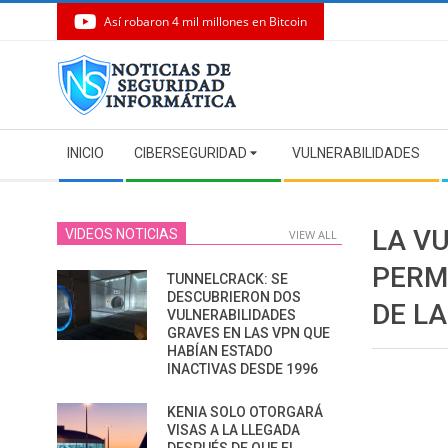
Así robaron 4 mil millones en Bitcoin
Skip
to
content
Secondary
INICIO
CIBERSEGURIDAD
VULNERABILIDADES
Navigation
Menu
LA VU
VIDEOS NOTICIAS
VIEW ALL
PERM
TUNNELCRACK: SE
DESCUBRIERON DOS
DE L
VULNERABILIDADES
GRAVES EN LAS VPN QUE
HABÍAN ESTADO
INACTIVAS DESDE 1996
KENIA SOLO OTORGARÁ
VISAS A LA LLEGADA