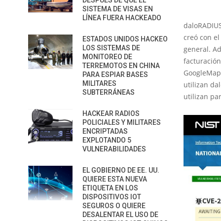
DESPUÉS DE QUE EL
SISTEMA DE VISAS EN
LÍNEA FUERA HACKEADO
daloRADIUS
creó con el
ESTADOS UNIDOS HACKEO
LOS SISTEMAS DE
general. Ad
MONITOREO DE
facturación
TERREMOTOS EN CHINA
GoogleMaps
PARA ESPIAR BASES
MILITARES
utilizan da
SUBTERRÁNEAS
utilizan pa
HACKEAR RADIOS
POLICIALES Y MILITARES
ENCRIPTADAS
EXPLOTANDO 5
VULNERABILIDADES
EL GOBIERNO DE EE. UU.
QUIERE ESTA NUEVA
ETIQUETA EN LOS
DISPOSITIVOS IOT
SEGUROS O QUIERE
DESALENTAR EL USO DE