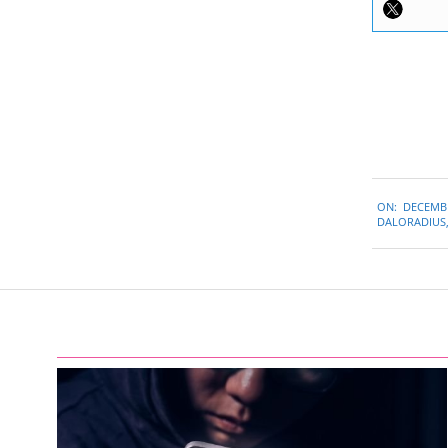
2022-
ON:
DECEMBE
12-
DALORADIUS
09