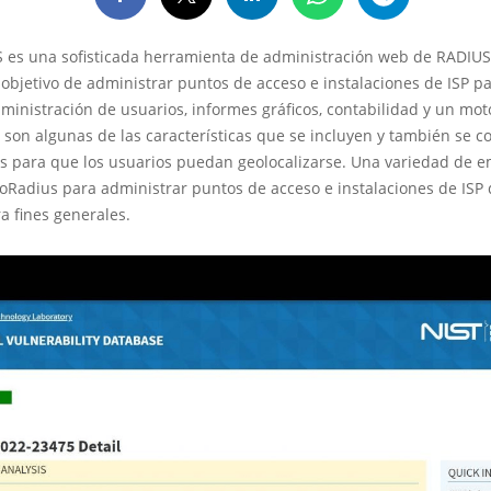
 es una sofisticada herramienta de administración web de RADIUS
 objetivo de administrar puntos de acceso e instalaciones de ISP p
ministración de usuarios, informes gráficos, contabilidad y un mot
 son algunas de las características que se incluyen y también se c
 para que los usuarios puedan geolocalizarse. Una variedad de 
loRadius para administrar puntos de acceso e instalaciones de ISP
ra fines generales.