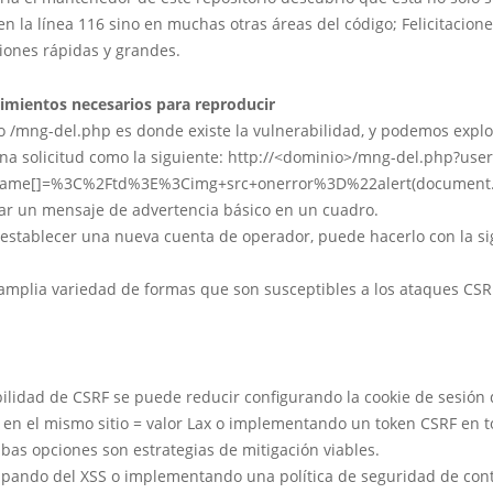
n la línea 116 sino en muchas otras áreas del código; Felicitacione
ciones rápidas y grandes.
imientos necesarios para reproducir
vo /mng-del.php es donde existe la vulnerabilidad, y podemos explo
na solicitud como la siguiente: http://<dominio>/mng-del.php?us
name[]=%3C%2Ftd%3E%3Cimg+src+onerror%3D%22alert(documen
ar un mensaje de advertencia básico en un cuadro.
 establecer una nueva cuenta de operador, puede hacerlo con la si
 amplia variedad de formas que son susceptibles a los ataques CSR
ilidad de CSRF se puede reducir configurando la cookie de sesión
 en el mismo sitio = valor Lax o implementando un token CSRF en 
as opciones son estrategias de mitigación viables.
apando del XSS o implementando una política de seguridad de con