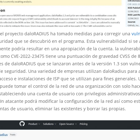
del proyecto daloRADIUS ha tomado medidas para corregir una
vul
uridad que se descubrió en el programa. Esta vulnerabilidad si se
nte podría resultar en una apropiación de la cuenta. la vulnerabi
 como CVE-2022-23475 tiene una puntuación de gravedad CVSS de 8
es de daloRADIUS que se lanzaron antes de la versión 1.3 son vulne
e seguridad. Una variedad de empresas utilizan daloRadius para 
cceso e instalaciones de ISP que se utilizan para fines generales. 
puede tomar el control de la red de una organización con solo hace
tableciendo una cuenta de usuario con privilegios administrativos
n atacante podrá modificar la configuración de la red así como es
tas de usuario, eliminar las existentes y borrar las propias.