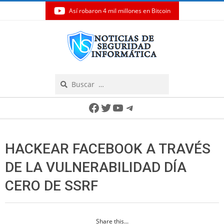
Así robaron 4 mil millones en Bitcoin
Skip
to
content
Search
Secondary
Facebook
Twitter
YouTube
Telegram
Navigation
Menu
HACKEAR FACEBOOK A TRAVÉS
DE LA VULNERABILIDAD DÍA
CERO DE SSRF
Share this...