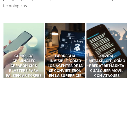
tecnológicas.
LA BRECHA
OLVIDA
CÓMO LOS HACKERS
INVISIBLE: CÓMO
METASPLOIT: CÓMO
INTERCEPTAN OTPS
LOS AGENTES DE IA
PREDATOR HACKEA
Y LLAMADAS
SE CONVIRTIERON
CUALQUIER MÓVIL
MÓVILES SIN
EN LA SUPERFICIE
CON ATAQUES
‘HACKEAR’ — EL
DE ATAQUE MÁS
PUBLICITARIOS
INCREÍBLE PODER DE
PELIGROSA DE
CERO-CLIC
LOS SIM BOXES”
2025–2026