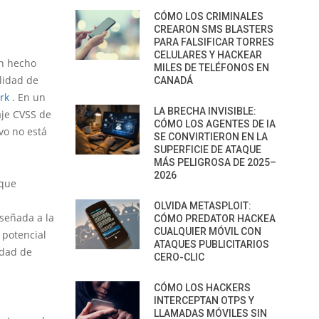
CÓMO LOS CRIMINALES
CREARON SMS BLASTERS
PARA FALSIFICAR TORRES
CELULARES Y HACKEAR
an hecho
MILES DE TELÉFONOS EN
lidad de
CANADÁ
rk
. En un
LA BRECHA INVISIBLE:
aje CVSS de
CÓMO LOS AGENTES DE IA
vo no está
SE CONVIRTIERON EN LA
SUPERFICIE DE ATAQUE
MÁS PELIGROSA DE 2025–
2026
 que
OLVIDA METASPLOIT:
iseñada a la
CÓMO PREDATOR HACKEA
CUALQUIER MÓVIL CON
 potencial
ATAQUES PUBLICITARIOS
idad de
CERO-CLIC
CÓMO LOS HACKERS
INTERCEPTAN OTPS Y
LLAMADAS MÓVILES SIN