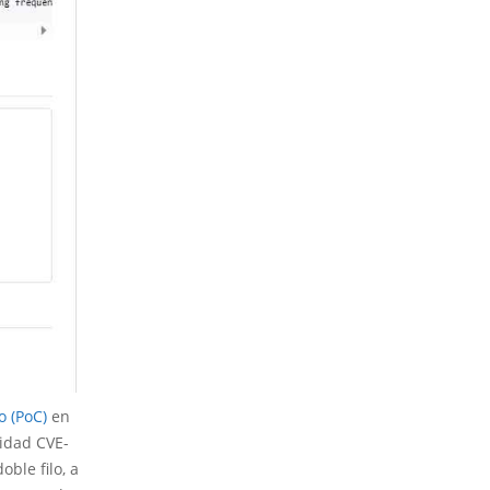
o (PoC)
en
lidad CVE-
ble filo, a