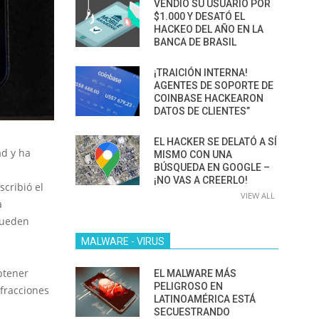
VENDIÓ SU USUARIO POR
$1.000 Y DESATÓ EL
HACKEO DEL AÑO EN LA
BANCA DE BRASIL
¡TRAICIÓN INTERNA!
AGENTES DE SOPORTE DE
COINBASE HACKEARON
DATOS DE CLIENTES”
EL HACKER SE DELATÓ A SÍ
ad y ha
MISMO CON UNA
BÚSQUEDA EN GOOGLE –
¡NO VAS A CREERLO!
scribió el
VIEW ALL
a
 pueden
MALWARE - VIRUS
btener
EL MALWARE MÁS
PELIGROSO EN
nfracciones
LATINOAMÉRICA ESTÁ
SECUESTRANDO