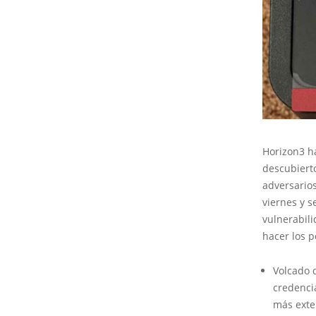
Horizon3 h
descubiert
adversarios
viernes y s
vulnerabili
hacer los p
Volcado d
credenci
más exte