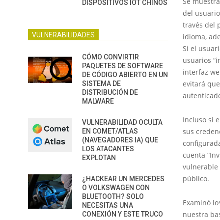
Se muestra 
DISPOSITIVOS IOT CHINOS
del usuario
través del 
VULNERABILIDADES
idioma, ad
Si el usuar
CÓMO CONVIRTIR
usuarios “i
PAQUETES DE SOFTWARE
interfaz we
DE CÓDIGO ABIERTO EN UN
evitará que
SISTEMA DE
DISTRIBUCIÓN DE
autenticad
MALWARE
Incluso si 
VULNERABILIDAD OCULTA
sus credenc
EN COMET/ATLAS
(NAVEGADORES IA) QUE
configurad
LOS ATACANTES
cuenta “Inv
EXPLOTAN
vulnerable 
público.
¿HACKEAR UN MERCEDES
O VOLKSWAGEN CON
BLUETOOTH? SOLO
Examinó lo
NECESITAS UNA
nuestra ba
CONEXIÓN Y ESTE TRUCO