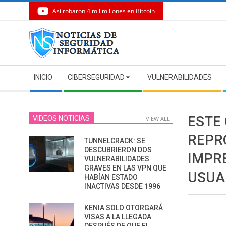
Así robaron 4 mil millones en Bitcoin
Skip
to
content
Secondary
INICIO
CIBERSEGURIDAD
VULNERABILIDADES
Navigation
Menu
ESTE
VIDEOS NOTICIAS
VIEW ALL
REPR
TUNNELCRACK: SE
DESCUBRIERON DOS
IMPR
VULNERABILIDADES
GRAVES EN LAS VPN QUE
USUA
HABÍAN ESTADO
INACTIVAS DESDE 1996
KENIA SOLO OTORGARÁ
VISAS A LA LLEGADA