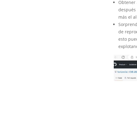
Obtener 
después 
más el a
Sorprend
de repro
esto pued
explotan