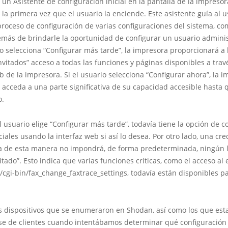
un Asistente de configuración inicial en la pantalla de la impreso
 la primera vez que el usuario la enciende. Este asistente guía al u
proceso de configuración de varias configuraciones del sistema, co
emás de brindarle la oportunidad de configurar un usuario adminis
io selecciona “Configurar más tarde”, la impresora proporcionará a 
nvitados” acceso a todas las funciones y páginas disponibles a trav
b de la impresora. Si el usuario selecciona “Configurar ahora”, la 
 acceda a una parte significativa de su capacidad accesible hasta 
o.
el usuario elige “Configurar más tarde”, todavía tiene la opción de c
iales usando la interfaz web si así lo desea. Por otro lado, una cre
a de esta manera no impondrá, de forma predeterminada, ningún l
itado”. Esto indica que varias funciones críticas, como el acceso al
/cgi-bin/fax_change_faxtrace_settings, todavía están disponibles pa
s dispositivos que se enumeraron en Shodan, así como los que es
se de clientes cuando intentábamos determinar qué configuración 