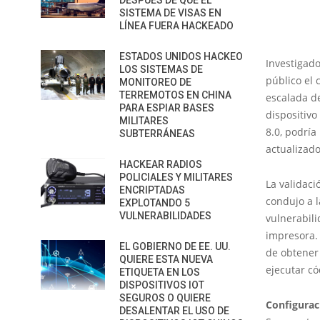
DESPUÉS DE QUE EL
SISTEMA DE VISAS EN
LÍNEA FUERA HACKEADO
ESTADOS UNIDOS HACKEO
Investigad
LOS SISTEMAS DE
público el
MONITOREO DE
TERREMOTOS EN CHINA
escalada d
PARA ESPIAR BASES
dispositivo
MILITARES
8.0, podría
SUBTERRÁNEAS
actualizado
HACKEAR RADIOS
POLICIALES Y MILITARES
La validaci
ENCRIPTADAS
condujo a l
EXPLOTANDO 5
VULNERABILIDADES
vulnerabili
impresora. 
EL GOBIERNO DE EE. UU.
de obtener 
QUIERE ESTA NUEVA
ejecutar có
ETIQUETA EN LOS
DISPOSITIVOS IOT
SEGUROS O QUIERE
Configurac
DESALENTAR EL USO DE