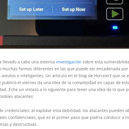
a llevado a cabo una extensa
investigación
sobre esta vulnerabilid
o muchas formas diferentes en las que puede ser encadenada por
 astutos e inteligentes. Un artículo en el blog de Horizon3 que se e
e publicó el viernes da una idea de la complejidad en capas de est
dad. Eche un vistazo a lo siguiente para tener una idea de lo que
osibles atacantes:
e credenciales: al explotar esta debilidad, los atacantes pueden o
ales confidenciales, que es el primer paso que podría conducir a i
nsas y destructivas.