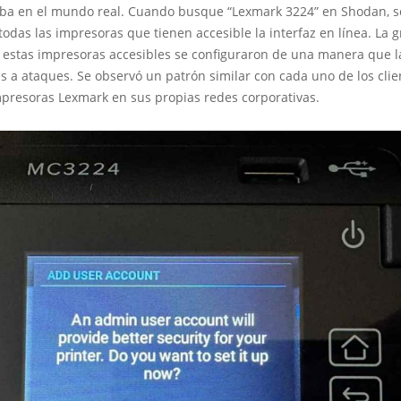
ba en el mundo real. Cuando busque “Lexmark 3224” en Shodan, s
odas las impresoras que tienen accesible la interfaz en línea. La 
 estas impresoras accesibles se configuraron de una manera que l
s a ataques. Se observó un patrón similar con cada uno de los cli
mpresoras Lexmark en sus propias redes corporativas.