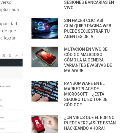
nverso
SESIONES BANCARIAS EN
VIVO
mpliar aún
SIN HACER CLIC: ASÍ
capacidad
CUALQUIER PÁGINA WEB
r de que
PUEDE SECUESTRAR TU
AGENTES DE IA
a lograr
MUTACIÓN EN VIVO DE
CÓDIGO MALICIOSO:
CÓMO LA IA GENERA
VARIANTES EVASIVAS DE
MALWARE
RANSOMWARE EN EL
MARKETPLACE DE
MICROSOFT – ¿ESTÁ
SEGURO TU EDITOR DE
CÓDIGO?
¿UN VIRUS QUE EL EDR NO
PUEDE VER? ¡ASÍ TE ESTÁN
HACKEANDO AHORA!