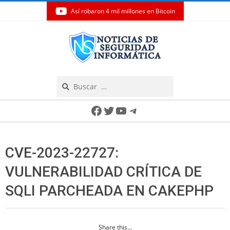
Así robaron 4 mil millones en Bitcoin
Skip
to
content
Search
Secondary
Facebook
Twitter
YouTube
Telegram
Navigation
Menu
CVE-2023-22727:
VULNERABILIDAD CRÍTICA DE
SQLI PARCHEADA EN CAKEPHP
Share this...