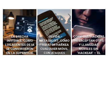
LA BRECHA
OLVIDA
CÓMO LOS HACKERS
INVISIBLE: CÓMO
METASPLOIT: CÓMO
INTERCEPTAN OTPS
LOS AGENTES DE IA
PREDATOR HACKEA
Y LLAMADAS
SE CONVIRTIERON
CUALQUIER MÓVIL
MÓVILES SIN
EN LA SUPERFICIE
CON ATAQUES
‘HACKEAR’ — EL
DE ATAQUE MÁS
PUBLICITARIOS
INCREÍBLE PODER DE
PELIGROSA DE
CERO-CLIC
LOS SIM BOXES”
2025–2026