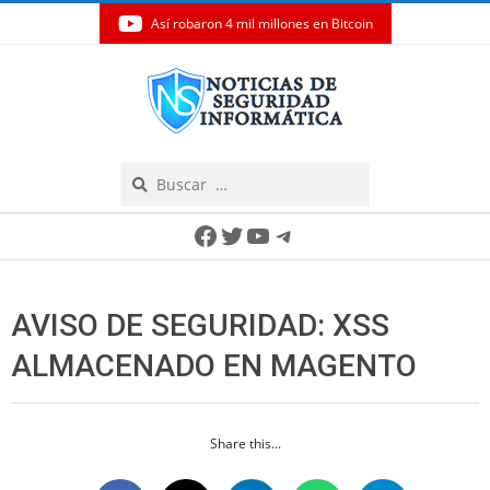
Así robaron 4 mil millones en Bitcoin
Skip
to
content
Search
Secondary
Facebook
Twitter
YouTube
Telegram
Navigation
Menu
AVISO DE SEGURIDAD: XSS
ALMACENADO EN MAGENTO
Share this...