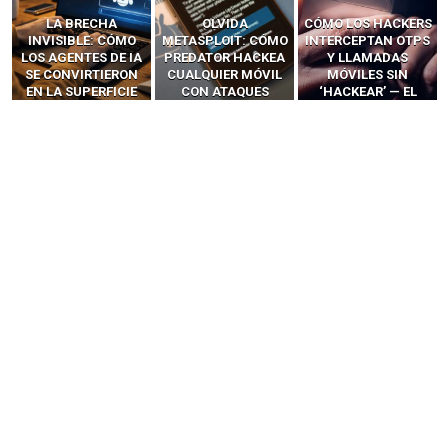
LA BRECHA
OLVIDA
CÓMO LOS HACKERS
INVISIBLE: CÓMO
METASPLOIT: CÓMO
INTERCEPTAN OTPS
LOS AGENTES DE IA
PREDATOR HACKEA
Y LLAMADAS
SE CONVIRTIERON
CUALQUIER MÓVIL
MÓVILES SIN
EN LA SUPERFICIE
CON ATAQUES
‘HACKEAR’ — EL
DE ATAQUE MÁS
PUBLICITARIOS
INCREÍBLE PODER DE
PELIGROSA DE
CERO-CLIC
LOS SIM BOXES”
2025–2026