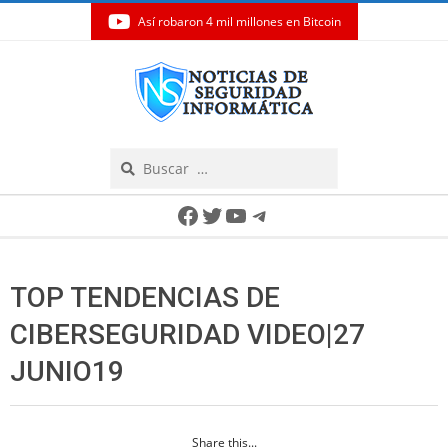
Así robaron 4 mil millones en Bitcoin
Skip
to
content
Search
Secondary
Facebook
Twitter
YouTube
Telegram
Navigation
Menu
TOP TENDENCIAS DE
CIBERSEGURIDAD VIDEO|27
JUNIO19
Share this...