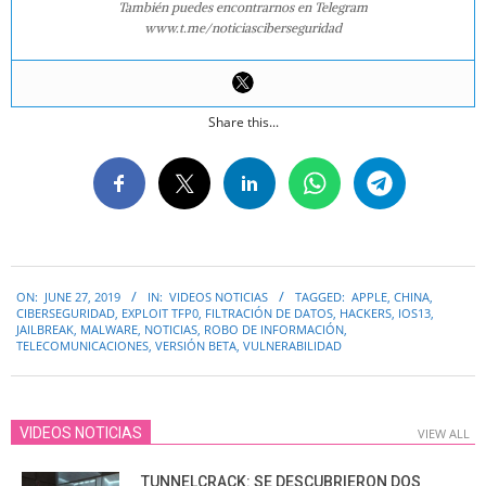
También puedes encontrarnos en Telegram
www.t.me/noticiasciberseguridad
Share this...
2019-
ON:
JUNE 27, 2019
IN:
VIDEOS NOTICIAS
TAGGED:
APPLE
,
CHINA
,
06-
CIBERSEGURIDAD
,
EXPLOIT TFP0
,
FILTRACIÓN DE DATOS
,
HACKERS
,
IOS13
,
27
JAILBREAK
,
MALWARE
,
NOTICIAS
,
ROBO DE INFORMACIÓN
,
TELECOMUNICACIONES
,
VERSIÓN BETA
,
VULNERABILIDAD
VIDEOS NOTICIAS
VIEW ALL
TUNNELCRACK: SE DESCUBRIERON DOS