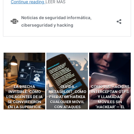
LA BRECHA
OLVIDA
CÓMO LOS HACKERS
INVISIBLE: CÓMO
METASPLOIT: CÓMO
INTERCEPTAN OTPS
LOS AGENTES DE IA
PREDATOR HACKEA
Y LLAMADAS
SE CONVIRTIERON
CUALQUIER MÓVIL
MÓVILES SIN
EN LA SUPERFICIE
CON ATAQUES
‘HACKEAR’ — EL
DE ATAQUE MÁS
PUBLICITARIOS
INCREÍBLE PODER DE
PELIGROSA DE
CERO-CLIC
LOS SIM BOXES”
2025–2026