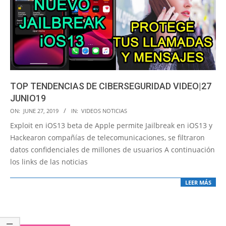
TOP TENDENCIAS DE CIBERSEGURIDAD VIDEO|27
JUNIO19
2019-
ON:
JUNE 27, 2019
IN:
VIDEOS NOTICIAS
06-
Exploit en iOS13 beta de Apple permite Jailbreak en iOS13 y
27
Hackearon compañías de telecomunicaciones, se filtraron
datos confidenciales de millones de usuarios A continuación
los links de las noticias
LEER MÁS