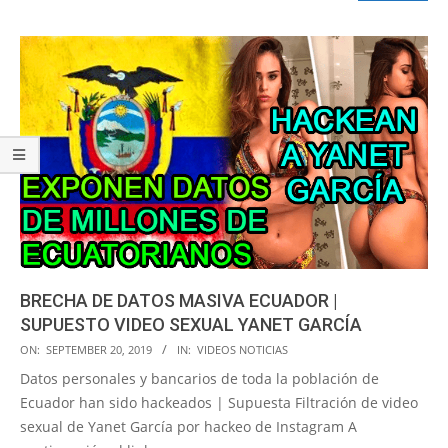
BRECHA DE DATOS MASIVA ECUADOR |
SUPUESTO VIDEO SEXUAL YANET GARCÍA
2019-
ON:
SEPTEMBER 20, 2019
IN:
VIDEOS NOTICIAS
09-
Datos personales y bancarios de toda la población de
20
Ecuador han sido hackeados | Supuesta Filtración de video
sexual de Yanet García por hackeo de Instagram A