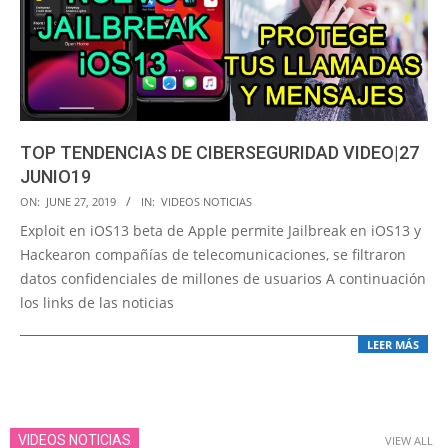
TOP TENDENCIAS DE CIBERSEGURIDAD VIDEO|27
JUNIO19
2019-
ON:
JUNE 27, 2019
IN:
VIDEOS NOTICIAS
06-
Exploit en iOS13 beta de Apple permite Jailbreak en iOS13 y
27
Hackearon compañías de telecomunicaciones, se filtraron
datos confidenciales de millones de usuarios A continuación
los links de las noticias
LEER MÁS
VIDEOS NOTICIAS
VIEW ALL