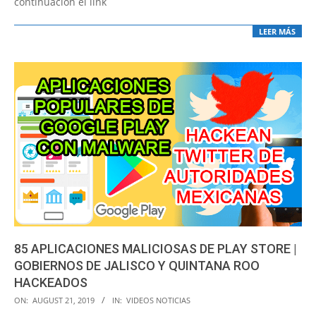
continuación el link
LEER MÁS
85 APLICACIONES MALICIOSAS DE PLAY STORE |
GOBIERNOS DE JALISCO Y QUINTANA ROO
HACKEADOS
2019-
ON:
AUGUST 21, 2019
IN:
VIDEOS NOTICIAS
08-