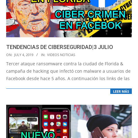
TENDENCIAS DE CIBERSEGURIDAD|3 JULIO
2019-
ON:
JULY 4, 2019
IN:
VIDEOS NOTICIAS
07-
Tercer ataque ransomware contra la ciudad de Florida &
04
campaña de hacking que infectó con malware a usuarios de
Facebook desde hace 5 años. A continuación los links de las
LEER MÁS