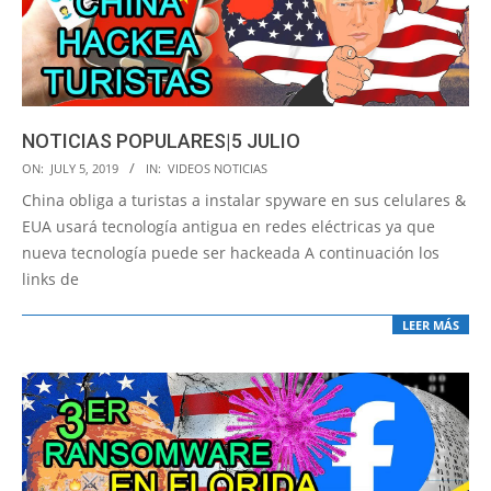
NOTICIAS POPULARES|5 JULIO
2019-
ON:
JULY 5, 2019
IN:
VIDEOS NOTICIAS
07-
China obliga a turistas a instalar spyware en sus celulares &
05
EUA usará tecnología antigua en redes eléctricas ya que
nueva tecnología puede ser hackeada A continuación los
links de
LEER MÁS