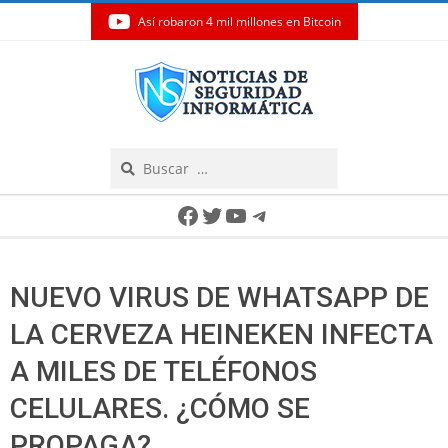
Así robaron 4 mil millones en Bitcoin
Skip
to
content
Search
Secondary
Facebook
Twitter
YouTube
Telegram
Navigation
Menu
NUEVO VIRUS DE WHATSAPP DE
LA CERVEZA HEINEKEN INFECTA
A MILES DE TELÉFONOS
CELULARES. ¿CÓMO SE
PROPAGA?