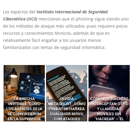
Los expertos del
Instituto Internacional de Seguridad
Cibernética (IICS)
mencionan que el phishing sigue siendo uno
de los métodos de ataque más utilizados, pues requiere pocos
recursos y conocimientos técnicos, además de que es
relativamente fácil engañar a los usuarios menos
familiarizados con temas de seguridad informática.
LA BRECHA
OLVIDA
CÓMO LOS HACKERS
INVISIBLE: CÓMO
METASPLOIT: CÓMO
INTERCEPTAN OTPS
LOS AGENTES DE IA
PREDATOR HACKEA
Y LLAMADAS
SE CONVIRTIERON
CUALQUIER MÓVIL
MÓVILES SIN
EN LA SUPERFICIE
CON ATAQUES
‘HACKEAR’ — EL
DE ATAQUE MÁS
PUBLICITARIOS
INCREÍBLE PODER DE
PELIGROSA DE
CERO-CLIC
LOS SIM BOXES”