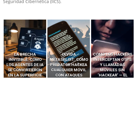
Seguridad Cibernética (IICS).
LA BRECHA
OLVIDA
CÓMO LOS HACKERS
INVISIBLE: CÓMO
METASPLOIT: CÓMO
INTERCEPTAN OTPS
LOS AGENTES DE IA
PREDATOR HACKEA
Y LLAMADAS
SE CONVIRTIERON
CUALQUIER MÓVIL
MÓVILES SIN
EN LA SUPERFICIE
CON ATAQUES
‘HACKEAR’ — EL
DE ATAQUE MÁS
PUBLICITARIOS
INCREÍBLE PODER DE
PELIGROSA DE
CERO-CLIC
LOS SIM BOXES”
2025–2026