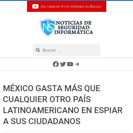
Así robaron 4 mil millones en Bitcoin
Skip
to
content
Search
Secondary
Facebook
Twitter
YouTube
Telegram
Navigation
Menu
MÉXICO GASTA MÁS QUE
CUALQUIER OTRO PAÍS
LATINOAMERICANO EN ESPIAR
A SUS CIUDADANOS