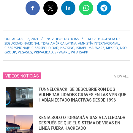
2021-
ON:
AUGUST 18, 2021
IN:
VIDEOS NOTICIAS
TAGGED:
AGENCIA DE
08-
SEGURIDAD NACIONAL (NSA)
,
AMÉRICA LATINA
,
AMNISTÍA INTERNACIONAL
,
18
CIBERESPIONAJE
,
CIBERSEGURIDAD
,
HACKING
,
ISRAEL
,
MALWARE
,
MÉXICO
,
NSO
GROUP
,
PEGASUS
,
PRIVACIDAD
,
SPYWARE
,
WHATSAPP
VIDEOS NOTICIAS
VIEW ALL
TUNNELCRACK: SE DESCUBRIERON DOS
VULNERABILIDADES GRAVES EN LAS VPN QUE
HABÍAN ESTADO INACTIVAS DESDE 1996
KENIA SOLO OTORGARÁ VISAS A LA LLEGADA
DESPUÉS DE QUE EL SISTEMA DE VISAS EN
LÍNEA FUERA HACKEADO