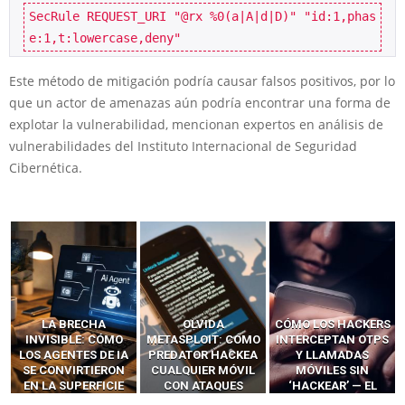
SecRule REQUEST_URI "@rx %0(a|A|d|D)" "id:1,phas
e:1,t:lowercase,deny"
Este método de mitigación podría causar falsos positivos, por lo
que un actor de amenazas aún podría encontrar una forma de
explotar la vulnerabilidad, mencionan expertos en análisis de
vulnerabilidades del Instituto Internacional de Seguridad
Cibernética.
LA BRECHA
OLVIDA
CÓMO LOS HACKERS
INVISIBLE: CÓMO
METASPLOIT: CÓMO
INTERCEPTAN OTPS
LOS AGENTES DE IA
PREDATOR HACKEA
Y LLAMADAS
SE CONVIRTIERON
CUALQUIER MÓVIL
MÓVILES SIN
EN LA SUPERFICIE
CON ATAQUES
‘HACKEAR’ — EL
DE ATAQUE MÁS
PUBLICITARIOS
INCREÍBLE PODER DE