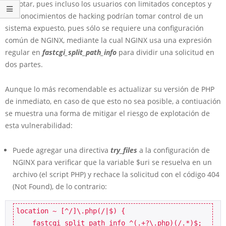
explotar, pues incluso los usuarios con limitados conceptos y
sin conocimientos de hacking podrían tomar control de un
sistema expuesto, pues sólo se requiere una configuración
común de NGINX, mediante la cual NGINX usa una expresión
regular en
fastcgi_split_path_info
para dividir una solicitud en
dos partes.
Aunque lo más recomendable es actualizar su versión de PHP
de inmediato, en caso de que esto no sea posible, a contiuación
se muestra una forma de mitigar el riesgo de explotación de
esta vulnerabilidad:
Puede agregar una directiva
try_files
a la configuración de
NGINX para verificar que la variable $uri se resuelva en un
archivo (el script PHP) y rechace la solicitud con el código 404
(Not Found), de lo contrario:
location ~ [^/]\.php(/|$) {

    fastcgi_split_path_info ^(.+?\.php)(/.*)$;
