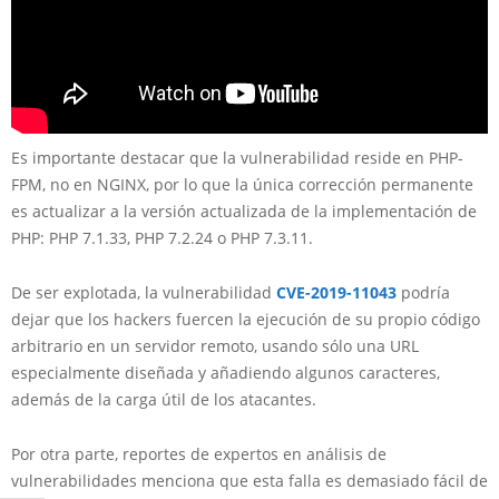
Es importante destacar que la vulnerabilidad reside en PHP-
FPM, no en NGINX, por lo que la única corrección permanente
es actualizar a la versión actualizada de la implementación de
PHP: PHP 7.1.33, PHP 7.2.24 o PHP 7.3.11.
De ser explotada, la vulnerabilidad
CVE-2019-11043
podría
dejar que los hackers fuercen la ejecución de su propio código
arbitrario en un servidor remoto, usando sólo una URL
especialmente diseñada y añadiendo algunos caracteres,
además de la carga útil de los atacantes.
Por otra parte, reportes de expertos en análisis de
vulnerabilidades menciona que esta falla es demasiado fácil de