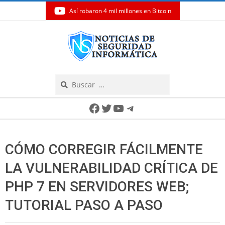
Así robaron 4 mil millones en Bitcoin
Skip
to
content
Search
Secondary
Facebook
Twitter
YouTube
Telegram
Navigation
Menu
CÓMO CORREGIR FÁCILMENTE
LA VULNERABILIDAD CRÍTICA DE
PHP 7 EN SERVIDORES WEB;
TUTORIAL PASO A PASO