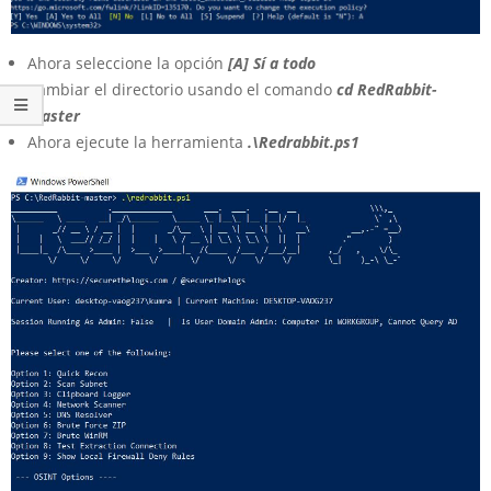
Ahora seleccione la opción
[A] Sí a todo
Cambiar el directorio usando el comando
cd RedRabbit-
master
Ahora ejecute la herramienta
.\Redrabbit.ps1