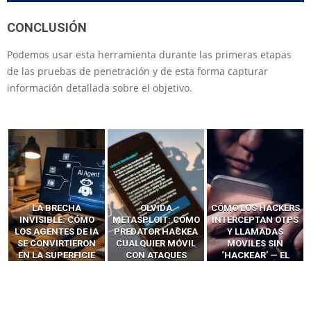
CONCLUSIÓN
Podemos usar esta herramienta durante las primeras etapas
de las pruebas de penetración y de esta forma capturar
información detallada sobre el objetivo.
OLVIDA
CÓMO LOS HACKERS
13 TÉCNICAS
METASPLOIT: CÓMO
INTERCEPTAN OTPS
RIDÍCULAMENTE
PREDATOR HACKEA
Y LLAMADAS
FÁCILES PARA
CUALQUIER MÓVIL
MÓVILES SIN
HACKEAR Y
CON ATAQUES
‘HACKEAR’ — EL
EXPLOTAR
PUBLICITARIOS
INCREÍBLE PODER DE
NAVEGADORES DE IA
CERO-CLIC
LOS SIM BOXES”
AGÉNTICA