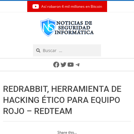
Así robaron 4 mil millones en Bitcoin
Skip
to
content
Search
Secondary
Facebook
Twitter
YouTube
Telegram
Navigation
Menu
REDRABBIT, HERRAMIENTA DE
HACKING ÉTICO PARA EQUIPO
ROJO – REDTEAM
Share this...