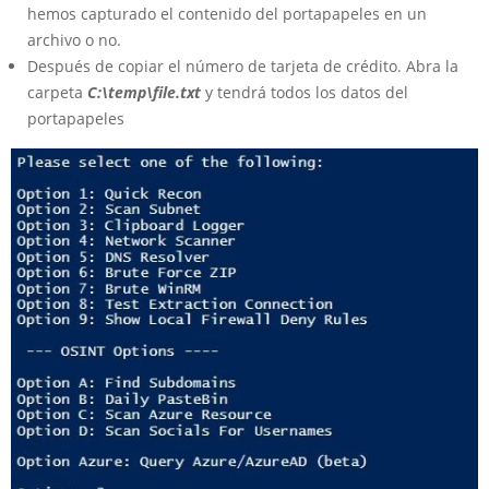
hemos capturado el contenido del portapapeles en un
archivo o no.
Después de copiar el número de tarjeta de crédito. Abra la
carpeta
C:\temp\file.txt
y tendrá todos los datos del
portapapeles