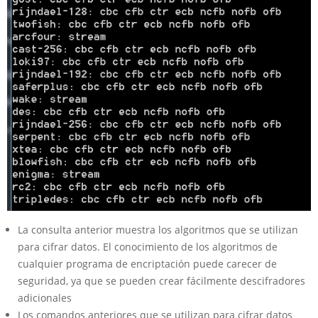
La consulta anterior muestra los algoritmos que se utilizan
para cifrar datos. El conocimiento de los algoritmos de
cualquier programa de encriptación puede carecer de
seguridad, ya que se pueden crear fácilmente descifradores
adicionales
Los comandos anteriores que se utilizan para cifrar datos