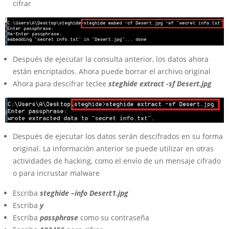
cifrar
Después de ejecutar la consulta anterior, los datos ahora
están encriptados. Ahora puede borrar el archivo original
Ahora para descifrar teclee
steghide extract -sf Desert.jpg
Después de ejecutar los datos serán descifrados en su forma
original. La información anterior se puede utilizar en otras
actividades de hacking, como el envío de un mensaje cifrado
o para incrustar malware
Escriba
steghide –info Desert1.jpg
Escriba
y
Escriba
passphrase
como su contraseña