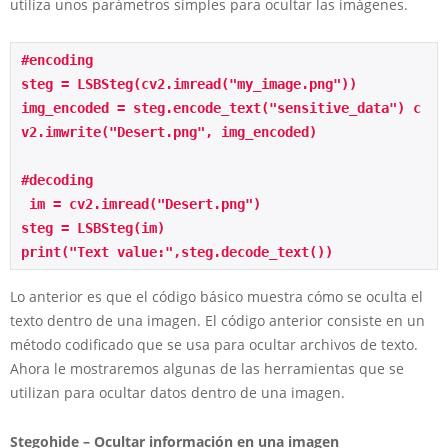
utiliza unos parámetros simples para ocultar las imágenes.
#encoding 
steg = LSBSteg(cv2.imread("my_image.png")) 
img_encoded = steg.encode_text("sensitive_data") c
v2.imwrite("Desert.png", img_encoded) 
#decoding
 im = cv2.imread("Desert.png") 
steg = LSBSteg(im)
print("Text value:",steg.decode_text()) 
Lo anterior es que el código básico muestra cómo se oculta el
texto dentro de una imagen. El código anterior consiste en un
método codificado que se usa para ocultar archivos de texto.
Ahora le mostraremos algunas de las herramientas que se
utilizan para ocultar datos dentro de una imagen.
Stegohide – Ocultar información en una imagen