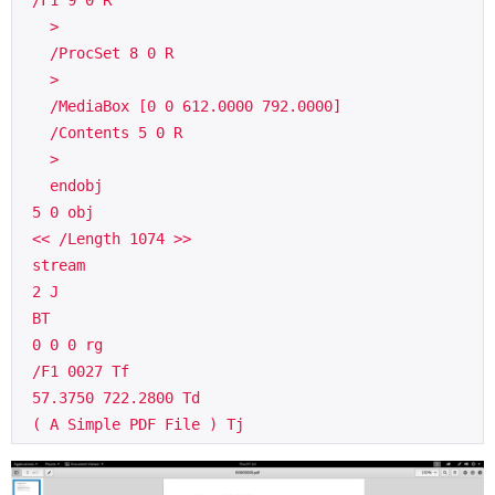
   >
   /ProcSet 8 0 R
   >
   /MediaBox [0 0 612.0000 792.0000]
   /Contents 5 0 R
   >
   endobj 
 5 0 obj
 << /Length 1074 >>
 stream
 2 J
 BT
 0 0 0 rg
 /F1 0027 Tf
 57.3750 722.2800 Td
 ( A Simple PDF File ) Tj