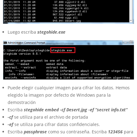
Luego escriba
stegohide.exe
Puede elegir cualquier imagen para cifrar los datos. Hemos
elegido la imagen por defecto de Windows para la
demostración
Escriba
stegohide embed -cf Desert.jpg -ef “secret info.txt”
-cf
se utiliza para el archivo de portada
-ef
se utiliza para cifrar datos confidenciales.
Escriba
passphrase
como su contraseña. Escriba
123456
para