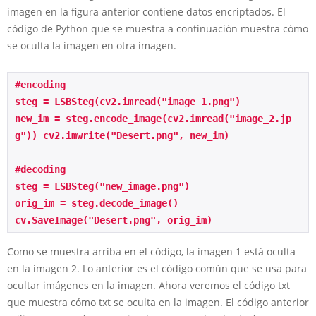
imagen en la figura anterior contiene datos encriptados. El
código de Python que se muestra a continuación muestra cómo
se oculta la imagen en otra imagen.
#encoding 
steg = LSBSteg(cv2.imread("image_1.png") 
new_im = steg.encode_image(cv2.imread("image_2.jp
g")) cv2.imwrite("Desert.png", new_im) 
#decoding 
steg = LSBSteg("new_image.png") 
orig_im = steg.decode_image() 
cv.SaveImage("Desert.png", orig_im) 
Como se muestra arriba en el código, la imagen 1 está oculta
en la imagen 2. Lo anterior es el código común que se usa para
ocultar imágenes en la imagen. Ahora veremos el código txt
que muestra cómo txt se oculta en la imagen. El código anterior