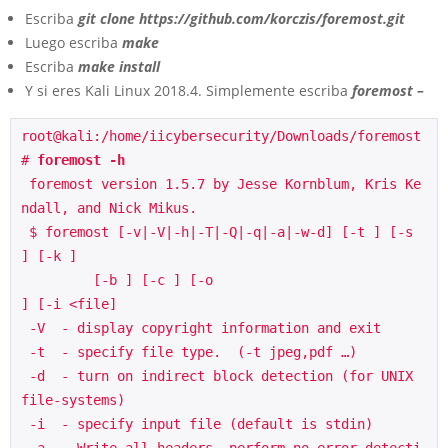
Escriba
git
clone https://github.com/korczis/foremost.git
Luego escriba
make
Escriba
make install
Y si eres Kali Linux 2018.4. Simplemente escriba
foremost –
root@kali:/home/iicybersecurity/Downloads/foremost
# 
foremost -h
 foremost version 1.5.7 by Jesse Kornblum, Kris Ke
ndall, and Nick Mikus.
 $ foremost [-v|-V|-h|-T|-Q|-q|-a|-w-d] [-t ] [-s 
] [-k ]
         [-b ] [-c ] [-o 
] [-i <file]
 -V  - display copyright information and exit
 -t  - specify file type.  (-t jpeg,pdf …)
 -d  - turn on indirect block detection (for UNIX 
file-systems)
 -i  - specify input file (default is stdin)
 -a  - Write all headers, perform no error detecti