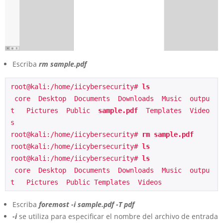
Escriba
rm sample.pdf
root@kali:/home/iicybersecurity# 
ls
 core  Desktop  Documents  Downloads  Music  outpu
t   Pictures  Public  
sample.pdf
  Templates  Video
s 
root@kali:/home/iicybersecurity# 
rm sample.pdf
root@kali:/home/iicybersecurity# 
ls
root@kali:/home/iicybersecurity# 
ls
 core  Desktop  Documents  Downloads  Music  outpu
t   Pictures  Public Templates  Videos
Escriba
foremost -i sample.pdf -T pdf
-i
se utiliza para especificar el nombre del archivo de entrada