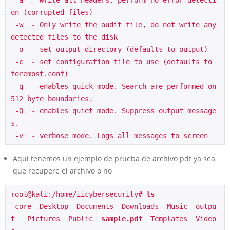
on (corrupted files)
 -w  - Only write the audit file, do not write any 
detected files to the disk
 -o  - set output directory (defaults to output)
 -c  - set configuration file to use (defaults to 
foremost.conf)
 -q  - enables quick mode. Search are performed on 
512 byte boundaries.
 -Q  - enables quiet mode. Suppress output message
s.
 -v  - verbose mode. Logs all messages to screen
Aquí tenemos un ejemplo de prueba de archivo pdf ya sea
que recupere el archivo o no
root@kali:/home/iicybersecurity# 
ls
 core  Desktop  Documents  Downloads  Music  outpu
t   Pictures  Public  
sample.pdf
  Templates  Video