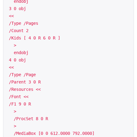
   endobj 
 3 0 obj
 <<
 /Type /Pages
 /Count 2
 /Kids [ 4 0 R 6 0 R ]
   >
   endobj 
 4 0 obj
 <<
 /Type /Page
 /Parent 3 0 R
 /Resources <<
 /Font <<
 /F1 9 0 R
   >
   /ProcSet 8 0 R
   >
   /MediaBox [0 0 612.0000 792.0000]