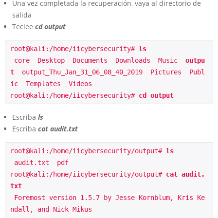
Una vez completada la recuperación, vaya al directorio de
salida
Teclee
cd output
root@kali:/home/iicybersecurity# 
ls
 core  Desktop  Documents  Downloads  Music  
outpu
t
  output_Thu_Jan_31_06_08_40_2019  Pictures  Publ
ic  Templates  Videos
root@kali:/home/iicybersecurity# 
cd output
Escriba
ls
Escriba
cat audit.txt
root@kali:/home/iicybersecurity/output# 
ls
 audit.txt  pdf
root@kali:/home/iicybersecurity/output# 
cat audit.
txt
 Foremost version 1.5.7 by Jesse Kornblum, Kris Ke
ndall, and Nick Mikus