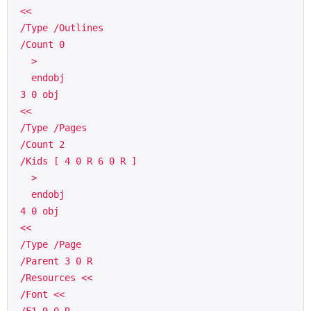
 <<
 /Type /Outlines
 /Count 0
   >
   endobj 
 3 0 obj
 <<
 /Type /Pages
 /Count 2
 /Kids [ 4 0 R 6 0 R ]
   >
   endobj 
 4 0 obj
 <<
 /Type /Page
 /Parent 3 0 R
 /Resources <<
 /Font <<
 /F1 9 0 R