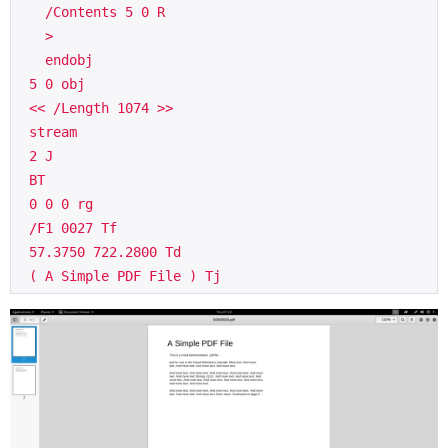
   /Contents 5 0 R
   >
   endobj 
 5 0 obj
 << /Length 1074 >>
 stream
 2 J
 BT
 0 0 0 rg
 /F1 0027 Tf
 57.3750 722.2800 Td
 ( A Simple PDF File ) Tj