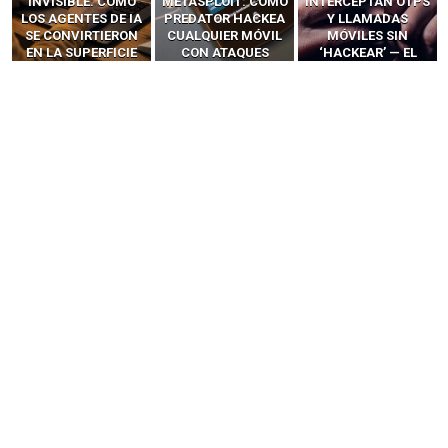
INVISIBLE: CÓMO
METASPLOIT: CÓMO
INTERCEPTAN OTPS
LOS AGENTES DE IA
PREDATOR HACKEA
Y LLAMADAS
SE CONVIRTIERON
CUALQUIER MÓVIL
MÓVILES SIN
EN LA SUPERFICIE
CON ATAQUES
‘HACKEAR’ — EL
DE ATAQUE MÁS
PUBLICITARIOS
INCREÍBLE PODER DE
PELIGROSA DE
CERO-CLIC
LOS SIM BOXES”
2025–2026