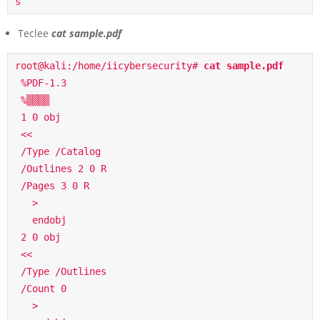
s
Teclee
cat sample.pdf
root@kali:/home/iicybersecurity# 
cat sample.pdf
 %PDF-1.3
 %▒▒▒▒
 1 0 obj
 <<
 /Type /Catalog
 /Outlines 2 0 R
 /Pages 3 0 R
   >
   endobj 
 2 0 obj
 <<
 /Type /Outlines
 /Count 0
   >