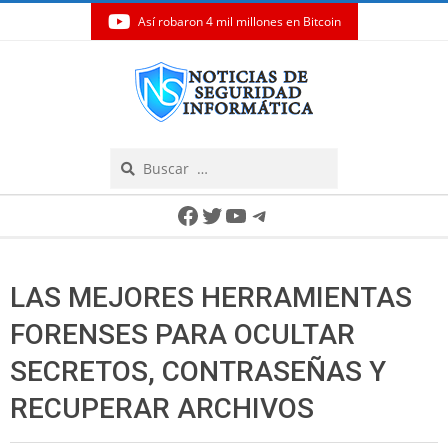
Así robaron 4 mil millones en Bitcoin
Skip
to
content
Search
Secondary
Facebook
Twitter
YouTube
Telegram
Navigation
Menu
LAS MEJORES HERRAMIENTAS
FORENSES PARA OCULTAR
SECRETOS, CONTRASEÑAS Y
RECUPERAR ARCHIVOS