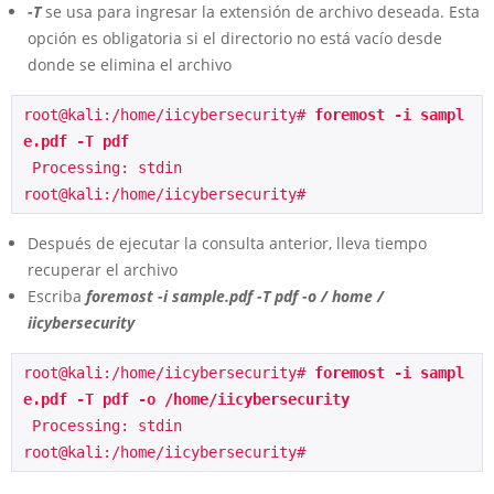
-T
se usa para ingresar la extensión de archivo deseada. Esta
opción es obligatoria si el directorio no está vacío desde
donde se elimina el archivo
root@kali:/home/iicybersecurity# 
foremost -i sampl
e.pdf -T pdf
 Processing: stdin
root@kali:/home/iicybersecurity# 
Después de ejecutar la consulta anterior, lleva tiempo
recuperar el archivo
Escriba
foremost -i sample.pdf -T pdf -o / home /
iicybersecurity
root@kali:/home/iicybersecurity# 
foremost -i sampl
e.pdf -T pdf -o /home/iicybersecurity 
 Processing: stdin
root@kali:/home/iicybersecurity# 