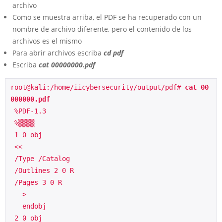
archivo
Como se muestra arriba, el PDF se ha recuperado con un
nombre de archivo diferente, pero el contenido de los
archivos es el mismo
Para abrir archivos escriba
cd pdf
Escriba
cat 00000000.pdf
root@kali:/home/iicybersecurity/output/pdf# 
cat 00
000000.pdf
 %PDF-1.3
 %▒▒▒▒
 1 0 obj
 <<
 /Type /Catalog
 /Outlines 2 0 R
 /Pages 3 0 R
   >
   endobj 
 2 0 obj