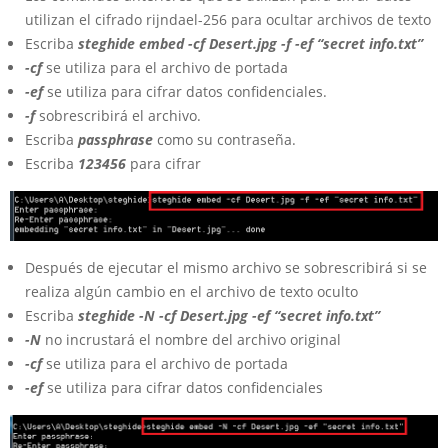
utilizan el cifrado rijndael-256 para ocultar archivos de texto
Escriba
steghide embed -cf Desert.jpg -f -ef “secret info.txt”
-cf
se utiliza para el archivo de portada
-ef
se utiliza para cifrar datos confidenciales.
-f
sobrescribirá el archivo.
Escriba
passphrase
como su contraseña.
Escriba
123456
para cifrar
Después de ejecutar el mismo archivo se sobrescribirá si se
realiza algún cambio en el archivo de texto oculto
Escriba
steghide -N -cf Desert.jpg -ef “secret info.txt”
-N
no incrustará el nombre del archivo original
-cf
se utiliza para el archivo de portada
-ef
se utiliza para cifrar datos confidenciales