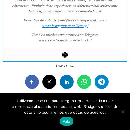
ciberseguridad dentro de una variedad de empresas de seguridad
cibernética. También tiene experiencia en diferentes industrias como
finanzas, salud médica y reconocimiento facial.
Envía tips de noticias a info@noticiasseguridad.com o
www.instagram.com/iicsorg/
También puedes encontrarnos en Telegram
www.t.me/noticiasciberseguridad
Share this...
Utilizamos cookies para asegurar que damos la mejor
experiencia al usuario en nuestra web. Si sigues utilizando
2019-
ON:
FEBRUARY 9, 2019
IN:
ESCANEAR
,
TUTORIALES
TAGGED:
este sitio asumiremos que estás de acuerdo.
02-
#TUTORIAL
,
CIFRADO
,
HACKING
09
Vale