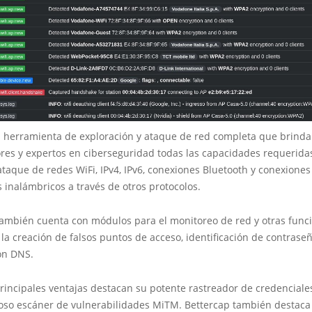
a herramienta de exploración y ataque de red completa que brinda 
res y expertos en ciberseguridad todas las capacidades requeridas
taque de redes WiFi, IPv4, IPv6, conexiones Bluetooth y conexiones
s inalámbricos a través de otros protocolos.
también cuenta con módulos para el monitoreo de red y otras func
la creación de falsos puntos de acceso, identificación de contrase
ón DNS.
rincipales ventajas destacan su potente rastreador de credenciale
oso escáner de vulnerabilidades MiTM. Bettercap también destaca