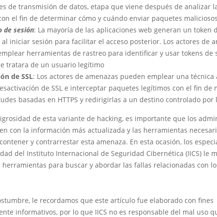
les de transmisión de datos, etapa que viene después de analizar l
 con el fin de determinar cómo y cuándo enviar paquetes malicioso
o de sesión
: La mayoría de las aplicaciones web generan un token 
al iniciar sesión para facilitar el acceso posterior. Los actores de
mplear herramientas de rastreo para identificar y usar tokens de 
e tratara de un usuario legítimo
ión de SSL
: Los actores de amenazas pueden emplear una técnica
esactivación de SSL e interceptar paquetes legítimos con el fin de 
itudes basadas en HTTPS y redirigirlas a un destino controlado por 
igrosidad de esta variante de hacking, es importante que los admi
ten con la información más actualizada y las herramientas necesar
, contener y contrarrestar esta amenaza. En esta ocasión, los especi
dad del Instituto Internacional de Seguridad Cibernética (IICS) le 
 herramientas para buscar y abordar las fallas relacionadas con l
stumbre, le recordamos que este artículo fue elaborado con fines
ente informativos, por lo que IICS no es responsable del mal uso 