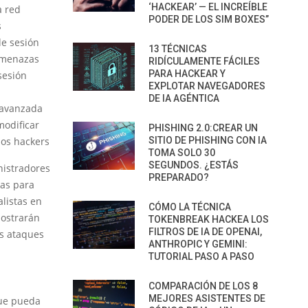
‘HACKEAR’ — EL INCREÍBLE
a red
PODER DE LOS SIM BOXES”
s
de sesión
13 TÉCNICAS
 amenazas
RIDÍCULAMENTE FÁCILES
PARA HACKEAR Y
sesión
EXPLOTAR NAVEGADORES
DE IA AGÉNTICA
 avanzada
modificar
PHISHING 2.0:CREAR UN
los hackers
SITIO DE PHISHING CON IA
TOMA SOLO 30
SEGUNDOS. ¿ESTÁS
nistradores
PREPARADO?
ias para
alistas en
CÓMO LA TÉCNICA
mostrarán
TOKENBREAK HACKEA LOS
FILTROS DE IA DE OPENAI,
os ataques
ANTHROPIC Y GEMINI:
TUTORIAL PASO A PASO
COMPARACIÓN DE LOS 8
MEJORES ASISTENTES DE
que pueda