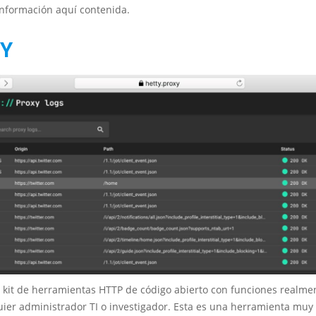
información aquí contenida.
Y
 kit de herramientas HTTP de código abierto con funciones realmen
ier administrador TI o investigador. Esta es una herramienta muy 