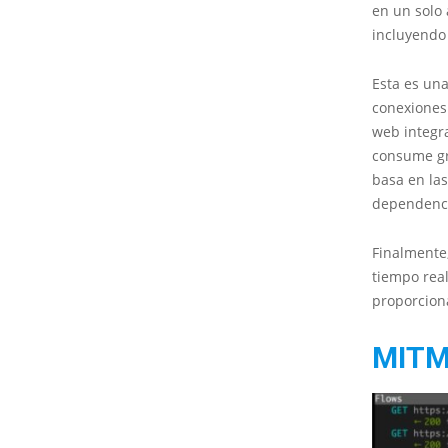
en un solo 
incluyendo 
Esta es un
conexiones
web integr
consume gr
basa en las
dependenci
Finalmente
tiempo rea
proporciona
MIT