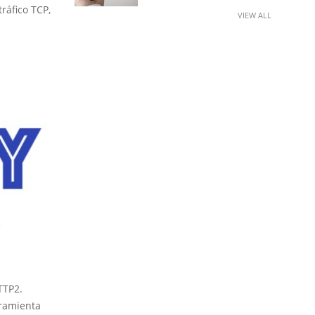
ráfico TCP,
VIEW ALL
TTP2.
rramienta