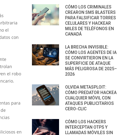
CÓMO LOS CRIMINALES
CREARON SMS BLASTERS
ás
PARA FALSIFICAR TORRES
rbitraria
CELULARES Y HACKEAR
MILES DE TELÉFONOS EN
mo el
CANADÁ
datos con
LA BRECHA INVISIBLE:
CÓMO LOS AGENTES DE IA
SE CONVIRTIERON EN LA
ente
SUPERFICIE DE ATAQUE
trolan
MÁS PELIGROSA DE 2025–
yen el robo
2026
ncario.
OLVIDA METASPLOIT:
CÓMO PREDATOR HACKEA
CUALQUIER MÓVIL CON
entas para
ATAQUES PUBLICITARIOS
CERO-CLIC
 de
ncias
CÓMO LOS HACKERS
INTERCEPTAN OTPS Y
liciosos en
LLAMADAS MÓVILES SIN