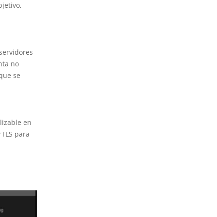
jetivo,
servidores
nta no
que se
lizable en
rTLS para