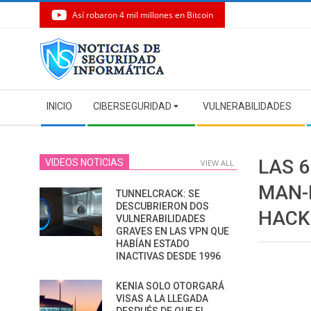
Así robaron 4 mil millones en Bitcoin
Skip
to
content
Secondary
INICIO
CIBERSEGURIDAD
VULNERABILIDADES
Navigation
Menu
LAS 
VIDEOS NOTICIAS
VIEW ALL
MAN-
TUNNELCRACK: SE
DESCUBRIERON DOS
HACK
VULNERABILIDADES
GRAVES EN LAS VPN QUE
HABÍAN ESTADO
INACTIVAS DESDE 1996
KENIA SOLO OTORGARÁ
VISAS A LA LLEGADA