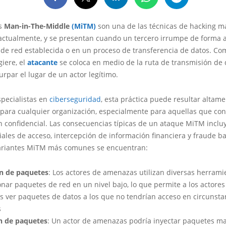
es
Man-in-The-Middle
(MiTM)
son una de las técnicas de hacking m
actualmente, y se presentan cuando un tercero irrumpe de forma a
 de red establecida o en un proceso de transferencia de datos. Co
iere, el
atacante
se coloca en medio de la ruta de transmisión de 
surpar el lugar de un actor legítimo.
specialistas en
ciberseguridad
, esta práctica puede resultar altam
 para cualquier organización, especialmente para aquellas que con
 confidencial. Las consecuencias típicas de un ataque MiTM inclu
ales de acceso, intercepción de información financiera y fraude ba
variantes MiTM más comunes se encuentran:
n de paquetes
: Los actores de amenazas utilizan diversas herrami
nar paquetes de red en un nivel bajo, lo que permite a los actores
 ver paquetes de datos a los que no tendrían acceso en circunsta
s
n de paquetes
: Un actor de amenazas podría inyectar paquetes ma