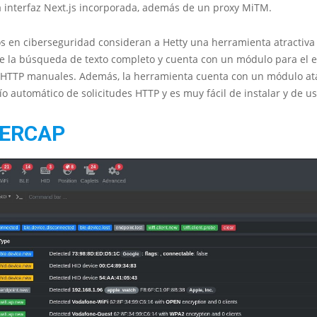
a interfaz Next.js incorporada, además de un proxy MiTM.
s en ciberseguridad consideran a Hetty una herramienta atractiva 
e la búsqueda de texto completo y cuenta con un módulo para el e
s HTTP manuales. Además, la herramienta cuenta con un módulo at
ío automático de solicitudes HTTP y es muy fácil de instalar y de us
ERCAP