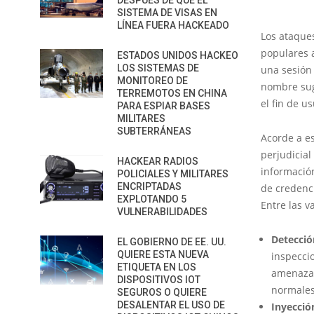
DESPUÉS DE QUE EL
SISTEMA DE VISAS EN
LÍNEA FUERA HACKEADO
Los ataqu
populares 
ESTADOS UNIDOS HACKEO
LOS SISTEMAS DE
una sesión
MONITOREO DE
nombre sug
TERREMOTOS EN CHINA
el fin de u
PARA ESPIAR BASES
MILITARES
SUBTERRÁNEAS
Acorde a e
perjudicial
HACKEAR RADIOS
información
POLICIALES Y MILITARES
ENCRIPTADAS
de credenci
EXPLOTANDO 5
Entre las 
VULNERABILIDADES
Detecció
EL GOBIERNO DE EE. UU.
QUIERE ESTA NUEVA
inspeccio
ETIQUETA EN LOS
amenazas
DISPOSITIVOS IOT
normale
SEGUROS O QUIERE
DESALENTAR EL USO DE
Inyecció