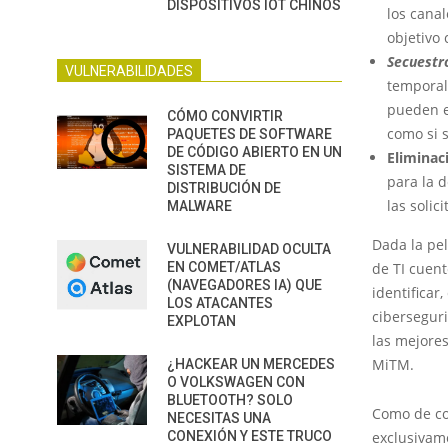
DISPOSITIVOS IOT CHINOS
los cana
objetivo
Secuestr
VULNERABILIDADES
temporal 
pueden e
CÓMO CONVIRTIR
como si s
PAQUETES DE SOFTWARE
DE CÓDIGO ABIERTO EN UN
Eliminac
SISTEMA DE
para la d
DISTRIBUCIÓN DE
las solic
MALWARE
Dada la pel
VULNERABILIDAD OCULTA
EN COMET/ATLAS
de TI cuen
(NAVEGADORES IA) QUE
identificar
LOS ATACANTES
ciberseguri
EXPLOTAN
las mejores
MiTM.
¿HACKEAR UN MERCEDES
O VOLKSWAGEN CON
BLUETOOTH? SOLO
Como de co
NECESITAS UNA
CONEXIÓN Y ESTE TRUCO
exclusivam