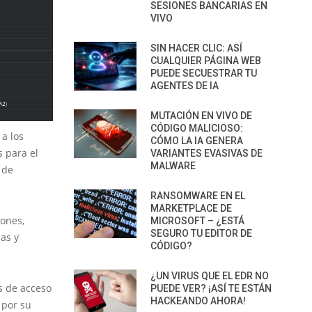
SESIONES BANCARIAS EN
VIVO
SIN HACER CLIC: ASÍ
CUALQUIER PÁGINA WEB
PUEDE SECUESTRAR TU
AGENTES DE IA
MUTACIÓN EN VIVO DE
CÓDIGO MALICIOSO:
a los
CÓMO LA IA GENERA
 para el
VARIANTES EVASIVAS DE
MALWARE
 de
RANSOMWARE EN EL
MARKETPLACE DE
iones,
MICROSOFT – ¿ESTÁ
SEGURO TU EDITOR DE
ñas y
CÓDIGO?
¿UN VIRUS QUE EL EDR NO
s de acceso
PUEDE VER? ¡ASÍ TE ESTÁN
HACKEANDO AHORA!
 por su