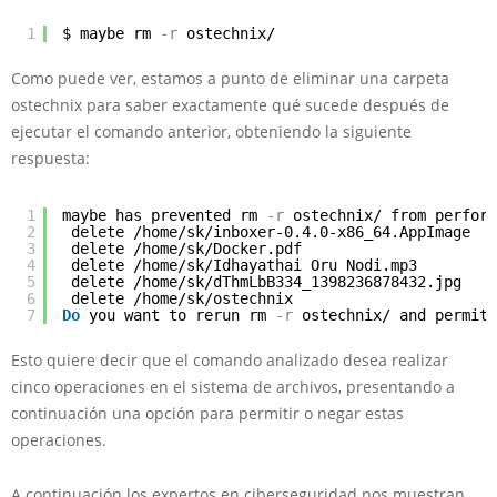
1
$ maybe rm
-r
ostechnix/
Como puede ver, estamos a punto de eliminar una carpeta
ostechnix para saber exactamente qué sucede después de
ejecutar el comando anterior, obteniendo la siguiente
respuesta:
1
maybe has prevented rm
-r
ostechnix/ from perform
2
delete /home/sk/inboxer-0.4.0-x86_64.AppImage
3
delete /home/sk/Docker.pdf
4
delete /home/sk/Idhayathai Oru Nodi.mp3
5
delete /home/sk/dThmLbB334_1398236878432.jpg
6
delete /home/sk/ostechnix
7
Do
you want to rerun rm
-r
ostechnix/ and permit 
Esto quiere decir que el comando analizado desea realizar
cinco operaciones en el sistema de archivos, presentando a
continuación una opción para permitir o negar estas
operaciones.
A continuación los expertos en ciberseguridad nos muestran