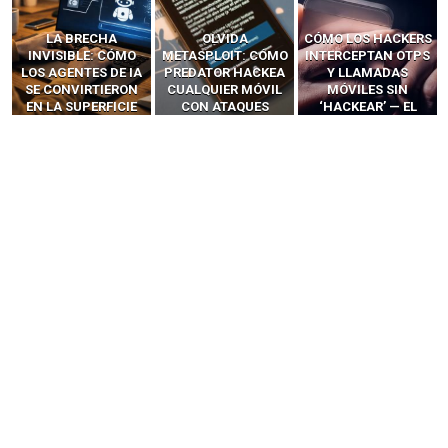
LA BRECHA
OLVIDA
CÓMO LOS HACKERS
INVISIBLE: CÓMO
METASPLOIT: CÓMO
INTERCEPTAN OTPS
LOS AGENTES DE IA
PREDATOR HACKEA
Y LLAMADAS
SE CONVIRTIERON
CUALQUIER MÓVIL
MÓVILES SIN
EN LA SUPERFICIE
CON ATAQUES
‘HACKEAR’ — EL
DE ATAQUE MÁS
PUBLICITARIOS
INCREÍBLE PODER DE
PELIGROSA DE
CERO-CLIC
LOS SIM BOXES”
2025–2026