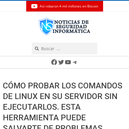
Así robaron 4 mil millones en Bitcoin
Skip
to
content
Search
Secondary
Facebook
Twitter
YouTube
Telegram
Navigation
Menu
CÓMO PROBAR LOS COMANDOS
DE LINUX EN SU SERVIDOR SIN
EJECUTARLOS. ESTA
HERRAMIENTA PUEDE
SALVARTE DE PROBLEMAS