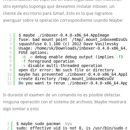
otro ejemplo.Suponga que deseamos instalar Inboxer, un
cliente de escritorio para Gmail. Esto es lo que logramos
averiguar sobre la operación correspondiente usando Maybe:
1
$ maybe ./inboxer-0.4.0-x86_64.AppImage 
2
fuse: bad mount point `/tmp/.mount_inboxemDzuGV'
3
squashfuse 0.1.100 (c) 2012 Dave Vasilevsky
4
Usage: /home/sk/Downloads/inboxer-0.4.0-x86_64.A
5
FUSE options:
6
-d
-o
debug enable debug output (implies 
-f
)
7
-f
foreground operation
8
-s
disable multi-threaded operation
9
open dir error: No such file or directory
10
maybe has prevented ./inboxer-0.4.0-x86_64.AppIm
11
create directory /tmp/.mount_inboxemDzuGV
12
Do
you want to rerun ./inboxer-0.4.0-x86_64.AppI
Si durante el examen de un comando no es posible detectar
ninguna operación con el sistema de archivos, Maybe mostrará
algo similar a esto:
1
$ maybe sudo pacman
-Syu
2
sudo: effective uid is not 0, is /usr/bin/sudo on