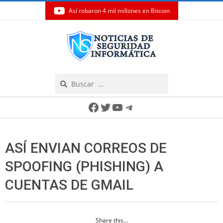
Así robaron 4 mil millones en Bitcoin
Skip
to
content
Search
Secondary
Facebook
Twitter
YouTube
Telegram
Navigation
Menu
ASÍ ENVIAN CORREOS DE
SPOOFING (PHISHING) A
CUENTAS DE GMAIL
Share this...