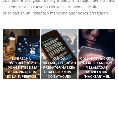
Cualquier investigador de seguridad y su trabajo quedarán mal
si la empresa en cuestión cierra los problemas de alta
prioridad en un instante y menciona que “no los arreglarán”.
LA BRECHA
OLVIDA
CÓMO LOS HACKERS
INVISIBLE: CÓMO
METASPLOIT: CÓMO
INTERCEPTAN OTPS
LOS AGENTES DE IA
PREDATOR HACKEA
Y LLAMADAS
SE CONVIRTIERON
CUALQUIER MÓVIL
MÓVILES SIN
EN LA SUPERFICIE
CON ATAQUES
‘HACKEAR’ — EL
DE ATAQUE MÁS
PUBLICITARIOS
INCREÍBLE PODER DE
PELIGROSA DE
CERO-CLIC
LOS SIM BOXES”
2025–2026