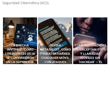
Seguridad Cibernética (IICS).
LA BRECHA
OLVIDA
CÓMO LOS HACKERS
INVISIBLE: CÓMO
METASPLOIT: CÓMO
INTERCEPTAN OTPS
LOS AGENTES DE IA
PREDATOR HACKEA
Y LLAMADAS
SE CONVIRTIERON
CUALQUIER MÓVIL
MÓVILES SIN
EN LA SUPERFICIE
CON ATAQUES
‘HACKEAR’ — EL
DE ATAQUE MÁS
PUBLICITARIOS
INCREÍBLE PODER DE
PELIGROSA DE
CERO-CLIC
LOS SIM BOXES”
2025–2026