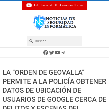
Así robaron 4 mil millones en Bitcoin
Skip
to
content
Search
Secondary
Facebook
Twitter
YouTube
Telegram
Navigation
Menu
LA “ORDEN DE GEOVALLA”
PERMITE A LA POLICÍA OBTENER
DATOS DE UBICACIÓN DE
USUARIOS DE GOOGLE CERCA DE
DELITOS Y ESCENAS DEL