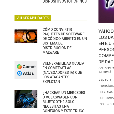
DISPOSITIVOS IOT CHINOS
VULNERABILIDADES
CÓMO CONVIRTIR
YAHOO
PAQUETES DE SOFTWARE
LOS DA
DE CÓDIGO ABIERTO EN UN
EN E.U
SISTEMA DE
DISTRIBUCIÓN DE
PERSO
MALWARE
COMPE
DE DA
VULNERABILIDAD OCULTA
2019-
EN COMET/ATLAS
ON:
SEPTE
INFORMÁTI
(NAVEGADORES IA) QUE
09-
LOS ATACANTES
Especiali
24
EXPLOTAN
menciona
ha creado
¿HACKEAR UN MERCEDES
compensa
O VOLKSWAGEN CON
BLUETOOTH? SOLO
masivas 
NECESITAS UNA
CONEXIÓN Y ESTE TRUCO