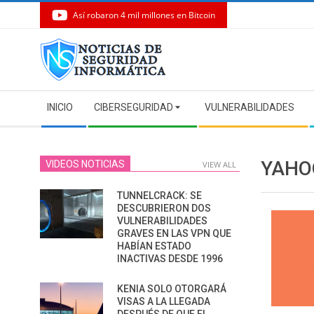
Así robaron 4 mil millones en Bitcoin
Skip
to
content
Secondary
INICIO
CIBERSEGURIDAD
VULNERABILIDADES
Navigation
Menu
YAHO
VIDEOS NOTICIAS
VIEW ALL
TUNNELCRACK: SE
DESCUBRIERON DOS
VULNERABILIDADES
GRAVES EN LAS VPN QUE
HABÍAN ESTADO
INACTIVAS DESDE 1996
KENIA SOLO OTORGARÁ
VISAS A LA LLEGADA