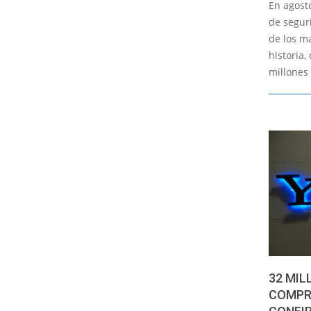
En agost
04
de segur
de los m
historia,
millones
32 MIL
COMPR