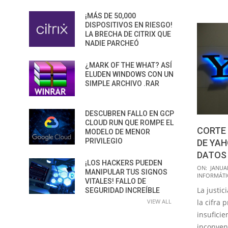
¡MÁS DE 50,000
DISPOSITIVOS EN RIESGO!
LA BRECHA DE CITRIX QUE
NADIE PARCHEÓ
¿MARK OF THE WHAT? ASÍ
ELUDEN WINDOWS CON UN
SIMPLE ARCHIVO .RAR
DESCUBREN FALLO EN GCP
CLOUD RUN QUE ROMPE EL
CORTE
MODELO DE MENOR
PRIVILEGIO
DE YAH
DATOS
¡LOS HACKERS PUEDEN
2019-
ON:
JANUAR
MANIPULAR TUS SIGNOS
INFORMÁTI
01-
VITALES! FALLO DE
La justic
SEGURIDAD INCREÍBLE
31
VIEW ALL
la cifra 
insuficie
inconven