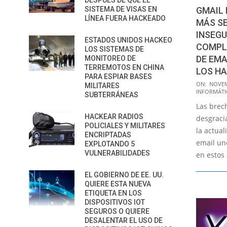
DESPUÉS DE QUE EL
SISTEMA DE VISAS EN
GMAIL 
LÍNEA FUERA HACKEADO
MÁS SE
INSEGU
ESTADOS UNIDOS HACKEO
COMPLE
LOS SISTEMAS DE
DE EMA
MONITOREO DE
TERREMOTOS EN CHINA
LOS H
PARA ESPIAR BASES
2019-
ON:
NOVEM
MILITARES
INFORMÁTI
11-
SUBTERRÁNEAS
Las brec
05
HACKEAR RADIOS
desgraci
POLICIALES Y MILITARES
la actual
ENCRIPTADAS
email un
EXPLOTANDO 5
VULNERABILIDADES
en estos 
EL GOBIERNO DE EE. UU.
QUIERE ESTA NUEVA
ETIQUETA EN LOS
DISPOSITIVOS IOT
SEGUROS O QUIERE
DESALENTAR EL USO DE