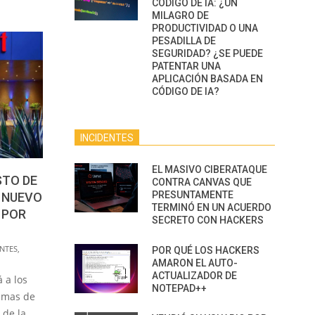
CÓDIGO DE IA: ¿UN
MILAGRO DE
PRODUCTIVIDAD O UNA
PESADILLA DE
SEGURIDAD? ¿SE PUEDE
PATENTAR UNA
APLICACIÓN BASADA EN
CÓDIGO DE IA?
INCIDENTES
EL MASIVO CIBERATAQUE
STO DE
CONTRA CANVAS QUE
PRESUNTAMENTE
 NUEVO
TERMINÓ EN UN ACUERDO
 POR
SECRETO CON HACKERS
ENTES
,
POR QUÉ LOS HACKERS
AMARON EL AUTO-
ACTUALIZADOR DE
 a los
NOTEPAD++
timas de
 de la