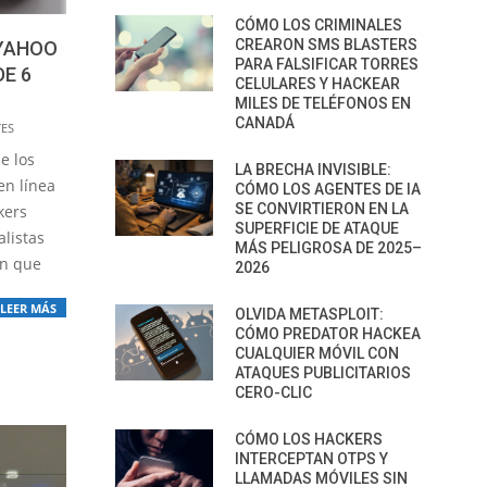
CÓMO LOS CRIMINALES
CREARON SMS BLASTERS
 YAHOO
PARA FALSIFICAR TORRES
E 6
CELULARES Y HACKEAR
MILES DE TELÉFONOS EN
CANADÁ
TES
e los
LA BRECHA INVISIBLE:
en línea
CÓMO LOS AGENTES DE IA
SE CONVIRTIERON EN LA
kers
SUPERFICIE DE ATAQUE
alistas
MÁS PELIGROSA DE 2025–
an que
2026
LEER MÁS
OLVIDA METASPLOIT:
CÓMO PREDATOR HACKEA
CUALQUIER MÓVIL CON
ATAQUES PUBLICITARIOS
CERO-CLIC
CÓMO LOS HACKERS
INTERCEPTAN OTPS Y
LLAMADAS MÓVILES SIN