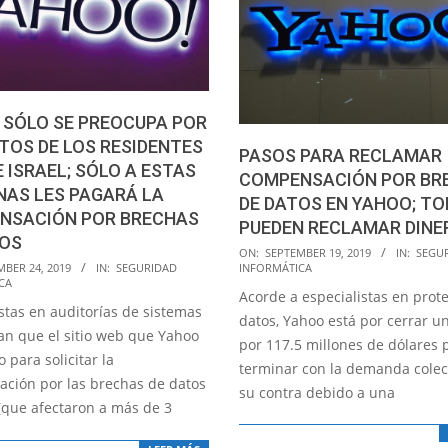
 SÓLO SE PREOCUPA POR
TOS DE LOS RESIDENTES
PASOS PARA RECLAMAR
 E ISRAEL; SÓLO A ESTAS
COMPENSACIÓN POR BR
NAS LES PAGARÁ LA
DE DATOS EN YAHOO; T
NSACIÓN POR BRECHAS
PUEDEN RECLAMAR DINE
TOS
2019-
ON:
SEPTEMBER 19, 2019
IN:
SEGU
INFORMÁTICA
MBER 24, 2019
IN:
SEGURIDAD
09-
CA
Acorde a especialistas en prot
19
stas en auditorías de sistemas
datos, Yahoo está por cerrar u
n que el sitio web que Yahoo
por 117.5 millones de dólares 
 para solicitar la
terminar con la demanda colec
ción por las brechas de datos
su contra debido a una
(que afectaron a más de 3