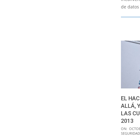
de datos 
EL HAC
ALLÁ, 
LAS CU
2013
2017-
ON:
OCTOB
SEGURIDAD
10-