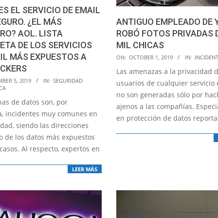
ES EL SERVICIO DE EMAIL
ANTIGUO EMPLEADO DE
GURO. ¿EL MÁS
ROBÓ FOTOS PRIVADAS D
RO? AOL. LISTA
MIL CHICAS
TA DE LOS SERVICIOS
2019-
IL MÁS EXPUESTOS A
ON:
OCTOBER 1, 2019
IN:
INCIDEN
10-
ACKERS
Las amenazas a la privacidad d
01
BER 5, 2019
IN:
SEGURIDAD
usuarios de cualquier servicio 
CA
no son generadas sólo por hac
has de datos son, por
ajenos a las compañías. Especi
a, incidentes muy comunes en
en protección de datos report
idad, siendo las direcciones
o de los datos más expuestos
casos. Al respecto, expertos en
LEER MÁS