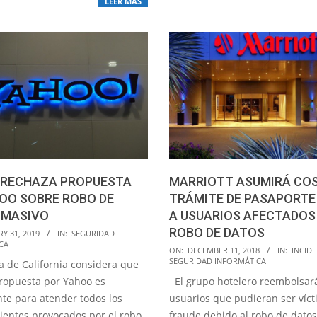
LEER MÁS
MARRIOTT ASUMIRÁ CO
 RECHAZA PROPUESTA
TRÁMITE DE PASAPORTE
OO SOBRE ROBO DE
A USUARIOS AFECTADOS
 MASIVO
ROBO DE DATOS
Y 31, 2019
IN:
SEGURIDAD
CA
2018-
ON:
DECEMBER 11, 2018
IN:
INCID
SEGURIDAD INFORMÁTICA
ia de California considera que
12-
El grupo hotelero reembolsará
propuesta por Yahoo es
11
usuarios que pudieran ser víc
nte para atender todos los
fraude debido al robo de datos
ientes provocados por el robo