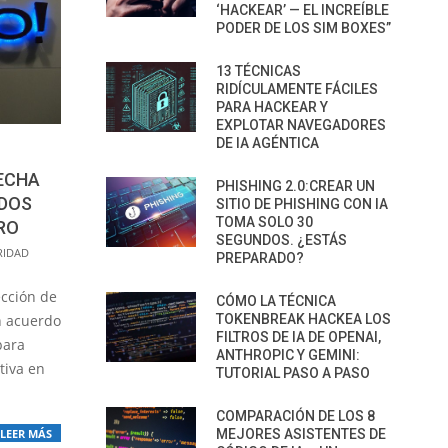
‘HACKEAR’ — EL INCREÍBLE
PODER DE LOS SIM BOXES”
13 TÉCNICAS
RIDÍCULAMENTE FÁCILES
PARA HACKEAR Y
EXPLOTAR NAVEGADORES
DE IA AGÉNTICA
ECHA
PHISHING 2.0:CREAR UN
ODOS
SITIO DE PHISHING CON IA
TOMA SOLO 30
RO
SEGUNDOS. ¿ESTÁS
RIDAD
PREPARADO?
ección de
CÓMO LA TÉCNICA
n acuerdo
TOKENBREAK HACKEA LOS
FILTROS DE IA DE OPENAI,
para
ANTHROPIC Y GEMINI:
tiva en
TUTORIAL PASO A PASO
COMPARACIÓN DE LOS 8
MEJORES ASISTENTES DE
LEER MÁS