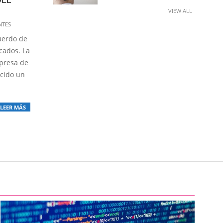
VIEW ALL
NTES
cuerdo de
cados. La
mpresa de
cido un
LEER MÁS