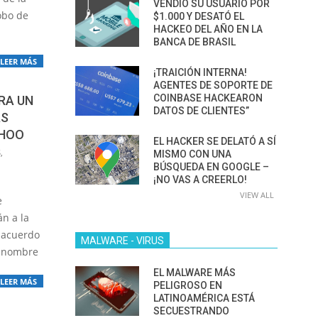
VENDIÓ SU USUARIO POR
obo de
$1.000 Y DESATÓ EL
HACKEO DEL AÑO EN LA
BANCA DE BRASIL
LEER MÁS
¡TRAICIÓN INTERNA!
AGENTES DE SOPORTE DE
COINBASE HACKEARON
RA UN
DATOS DE CLIENTES”
AS
AHOO
EL HACKER SE DELATÓ A SÍ
S
,
MISMO CON UNA
BÚSQUEDA EN GOOGLE –
¡NO VAS A CREERLO!
VIEW ALL
e
án a la
 acuerdo
MALWARE - VIRUS
l nombre
EL MALWARE MÁS
LEER MÁS
PELIGROSO EN
LATINOAMÉRICA ESTÁ
SECUESTRANDO