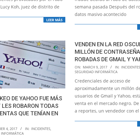
semana pasada Después del r
Lucy Koh, juez de distrito de
datos masivo acontecido
LEER MÁS
VENDEN EN LA RED OSCU
MILLÓN DE CONTRASEÑ
ROBADAS DE GMAIL Y Y
2017-
ON:
MARCH 9, 2017
IN:
INCIDENTE
SEGURIDAD INFORMÁTICA
03-
Credenciales de acceso de
09
aproximadamente un millón d
usuarios de Gmail y Yahoo, est
KEO DE YAHOO FUE MÁS
venta en el mercado negro. De
Y LES ROBARON TODAS
a reportes, un vendedor con e
ENTAS QUE TENÍAN EN
ER 4, 2017
IN:
INCIDENTES
,
 INFORMÁTICA