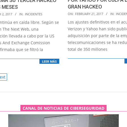
RMA SU TERCER HACKEO
GRAN HACKEO
S MESES
2017-
ON:
FEBRUARY 21, 2017
IN:
INCIDE
 2, 2017
IN:
INCIDENTES
02-
Los ajustes definitivos en el a
ntinúa en caída libre. Según se
21
Verizon y Yahoo han sido publi
n The Next Web, una
adquisición por parte de la e
ción llevada a cabo por la US
telecomunicaciones se ha redu
es And Exchange Comission
total de 350 millones
firmaba que se filtró la
LEER MÁS
ext
ATION
CANAL DE NOTICIAS DE CIBERSEGURIDAD