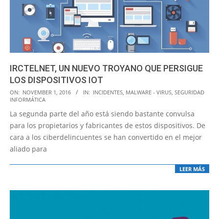
IRCTELNET, UN NUEVO TROYANO QUE PERSIGUE
LOS DISPOSITIVOS IOT
2016-
ON:
NOVEMBER 1, 2016
IN:
INCIDENTES
,
MALWARE - VIRUS
,
SEGURIDAD
INFORMÁTICA
11-
La segunda parte del año está siendo bastante convulsa
01
para los propietarios y fabricantes de estos dispositivos. De
cara a los ciberdelincuentes se han convertido en el mejor
aliado para
LEER MÁS