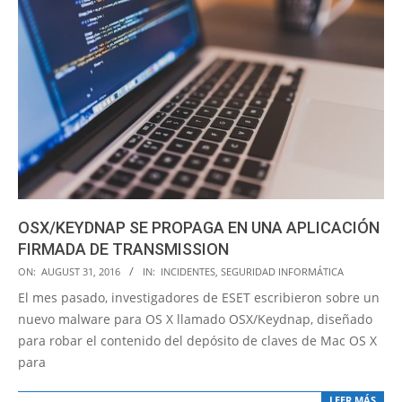
OSX/KEYDNAP SE PROPAGA EN UNA APLICACIÓN
FIRMADA DE TRANSMISSION
2016-
ON:
AUGUST 31, 2016
IN:
INCIDENTES
,
SEGURIDAD INFORMÁTICA
08-
El mes pasado, investigadores de ESET escribieron sobre un
31
nuevo malware para OS X llamado OSX/Keydnap, diseñado
para robar el contenido del depósito de claves de Mac OS X
para
LEER MÁS