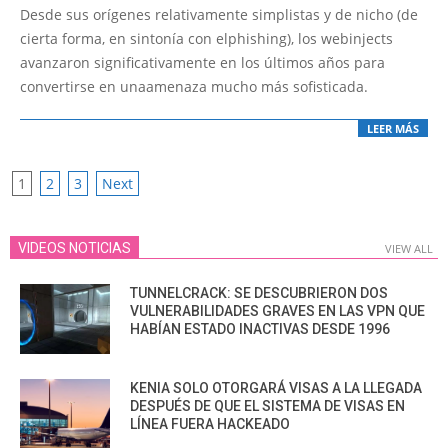
09-
Desde sus orígenes relativamente simplistas y de nicho (de
05
cierta forma, en sintonía con elphishing), los webinjects
avanzaron significativamente en los últimos años para
convertirse en unaamenaza mucho más sofisticada.
LEER MÁS
POSTS
1
2
3
Next
PAGINATION
VIDEOS NOTICIAS
VIEW ALL
TUNNELCRACK: SE DESCUBRIERON DOS
VULNERABILIDADES GRAVES EN LAS VPN QUE
HABÍAN ESTADO INACTIVAS DESDE 1996
KENIA SOLO OTORGARÁ VISAS A LA LLEGADA
DESPUÉS DE QUE EL SISTEMA DE VISAS EN
LÍNEA FUERA HACKEADO