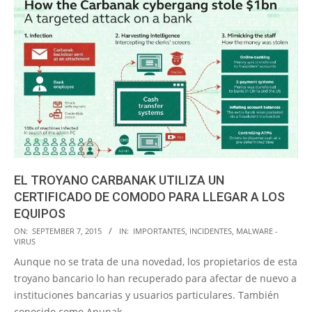
EL TROYANO CARBANAK UTILIZA UN
CERTIFICADO DE COMODO PARA LLEGAR A LOS
EQUIPOS
2015-
ON:
SEPTEMBER 7, 2015
IN:
IMPORTANTES
,
INCIDENTES
,
MALWARE -
VIRUS
09-
Aunque no se trata de una novedad, los propietarios de esta
07
troyano bancario lo han recuperado para afectar de nuevo a
instituciones bancarias y usuarios particulares. También
conocido como Anunak,