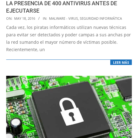
LA PRESENCIA DE 400 ANTIVIRUS ANTES DE
EJECUTARSE
2016-
ON:
MAY 18, 2016
IN:
MALWARE - VIRUS
,
SEGURIDAD INFORMÁTICA
05-
Cada vez, los piratas informáticos utilizan nuevas técnicas
18
para evitar ser detectados y poder campas a sus anchas por
la red sumando el mayor número de víctimas posible.
Recientemente, un
LEER MÁS