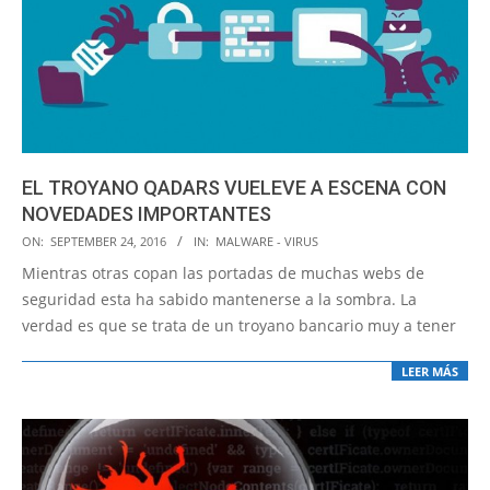
EL TROYANO QADARS VUELEVE A ESCENA CON
NOVEDADES IMPORTANTES
2016-
ON:
SEPTEMBER 24, 2016
IN:
MALWARE - VIRUS
09-
Mientras otras copan las portadas de muchas webs de
24
seguridad esta ha sabido mantenerse a la sombra. La
verdad es que se trata de un troyano bancario muy a tener
LEER MÁS