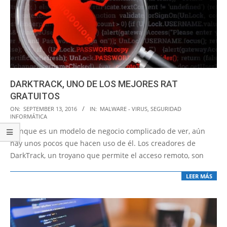
DARKTRACK, UNO DE LOS MEJORES RAT
GRATUITOS
2016-
ON:
SEPTEMBER 13, 2016
IN:
MALWARE - VIRUS
,
SEGURIDAD
INFORMÁTICA
09-
Aunque es un modelo de negocio complicado de ver, aún
13
hay unos pocos que hacen uso de él. Los creadores de
DarkTrack, un troyano que permite el acceso remoto, son
LEER MÁS