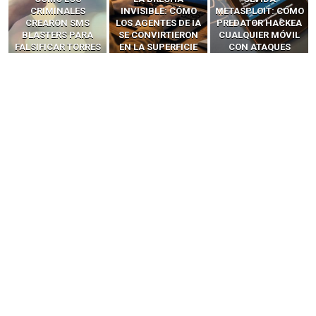
INVISIBLE: CÓMO
METASPLOIT: CÓMO
INTERCEPTAN OTPS
LOS AGENTES DE IA
PREDATOR HACKEA
Y LLAMADAS
SE CONVIRTIERON
CUALQUIER MÓVIL
MÓVILES SIN
EN LA SUPERFICIE
CON ATAQUES
‘HACKEAR’ — EL
DE ATAQUE MÁS
PUBLICITARIOS
INCREÍBLE PODER DE
PELIGROSA DE
CERO-CLIC
LOS SIM BOXES”
2025–2026