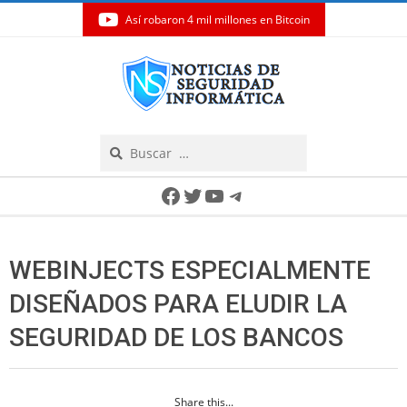
Así robaron 4 mil millones en Bitcoin
Skip
to
content
Search
Secondary
Facebook
Twitter
YouTube
Telegram
Navigation
Menu
WEBINJECTS ESPECIALMENTE
DISEÑADOS PARA ELUDIR LA
SEGURIDAD DE LOS BANCOS
Share this...